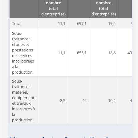
nombre
nombre
total
total
d’entreprise)
d’entreprise)
Total
11,1
697,1
19,2
541
Sous-
traitance :
études et
prestations
11,1
655,1
18,8
497,1
de services
incorporées
à la
production
Sous-
traitance :
matériel,
équipements
2,5
42
10,4
43,9
et travaux
incorporés à
la
production