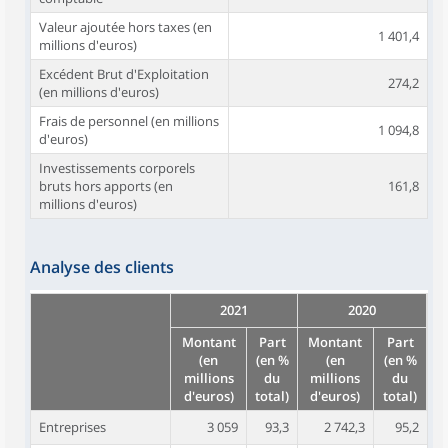
Valeur ajoutée hors taxes (en
1 401,4
millions d'euros)
Excédent Brut d'Exploitation
274,2
(en millions d'euros)
Frais de personnel (en millions
1 094,8
d'euros)
Investissements corporels
bruts hors apports (en
161,8
millions d'euros)
Analyse des clients
2021
2020
Montant
Part
Montant
Part
(en
(en %
(en
(en %
millions
du
millions
du
d'euros)
total)
d'euros)
total)
Entreprises
3 059
93,3
2 742,3
95,2