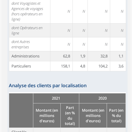
dont Voyagistes et
Agences de voyages
N
N
N
N
(hors opérateurs en
ligne)
dont Opérateurs en
N
N
N
N
ligne
dont Autres
N
N
N
N
entreprises
Administrations
62,8
1,9
32,8
1,1
Particuliers
158,1
4,8
104,2
3,6
Analyse des clients par localisation
2021
2020
Part
Montant (en
Montant (en
Part (en
(en %
millions
millions
% du
du
d'euros)
d'euros)
total)
total)