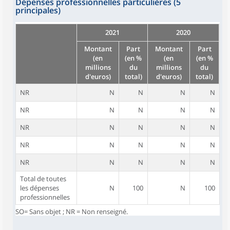
Dépenses professionnelles particulières (5
principales)
2021
2020
Montant
Part
Montant
Part
(en
(en %
(en
(en %
millions
du
millions
du
d'euros)
total)
d'euros)
total)
NR
N
N
N
N
NR
N
N
N
N
NR
N
N
N
N
NR
N
N
N
N
NR
N
N
N
N
Total de toutes
les dépenses
N
100
N
100
professionnelles
SO= Sans objet ; NR = Non renseigné.