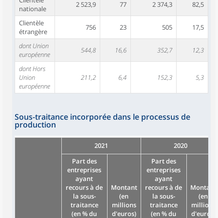
Clientèle
2 523,9
77
2 374,3
82,5
nationale
Clientèle
756
23
505
17,5
étrangère
dont Union
544,8
16,6
352,7
12,3
européenne
dont Hors
Union
211,2
6,4
152,3
5,3
européenne
Sous-traitance incorporée dans le processus de
production
2021
2020
Part des
Part des
entreprises
entreprises
ayant
ayant
recours à de
Montant
recours à de
Montant
la sous-
(en
la sous-
(en
traitance
millions
traitance
millions
(en % du
d'euros)
(en % du
d'euros)