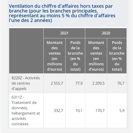
Ventilation du chiffre d'affaires hors taxes par
branche (pour les branches principales,
représentant au moins 5 % du chiffre d'affaires
l'une des 2 années)
2021
2020
Montant
Poids
Montant
Poids
des
de la
des
de la
ventes
branche
ventes
branche
(en
(en %
(en
(en %
millions
du
millions
du
d'euros)
total)
d'euros)
total)
8220Z - Activités
de centres
2 555,7
77,9
2 209,5
76,7
d'appels
6311Z -
Traitement de
données,
332,7
10,1
170,7
5,9
hébergement et
activités
connexes