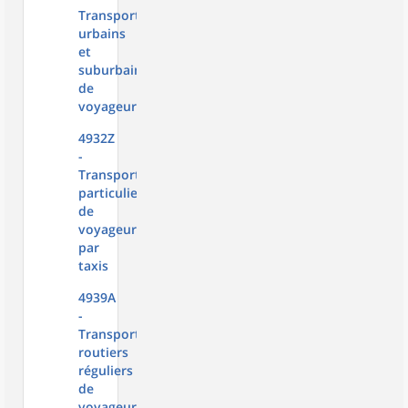
Transports
urbains
et
suburbains
de
voyageurs
4932Z
-
Transports
particuliers
de
voyageurs
par
taxis
4939A
-
Transports
routiers
réguliers
de
voyageurs