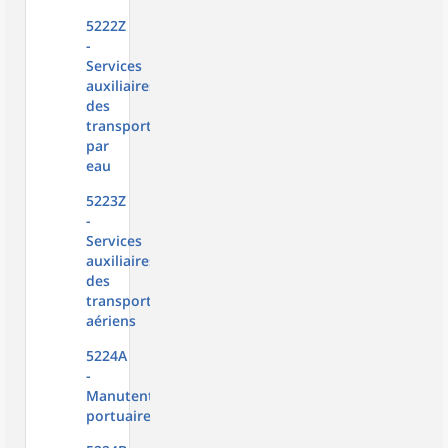
5222Z
-
Services
auxiliaires
des
transports
par
eau
5223Z
-
Services
auxiliaires
des
transports
aériens
5224A
-
Manutention
portuaire