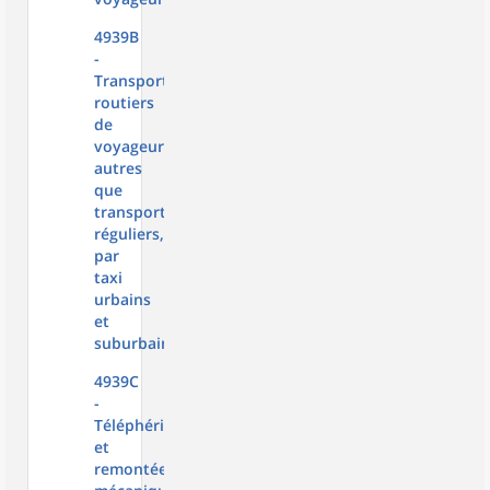
4939B
-
Transports
routiers
de
voyageurs
autres
que
transports
réguliers,
par
taxi
urbains
et
suburbains
4939C
-
Téléphériques
et
remontées