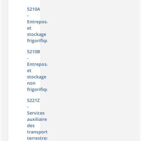
5210A
-
Entreposage
et
stockage
frigorifique
5210B
-
Entreposage
et
stockage
non
frigorifique
5221Z
-
Services
auxiliaires
des
transports
terrestres