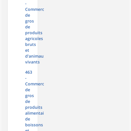
-
Commerce
de
gros
de
produits
agricoles
bruts
et
d'animaux
vivants
463
-
Commerce
de
gros
de
produits
alimentaires,
de
boissons
et