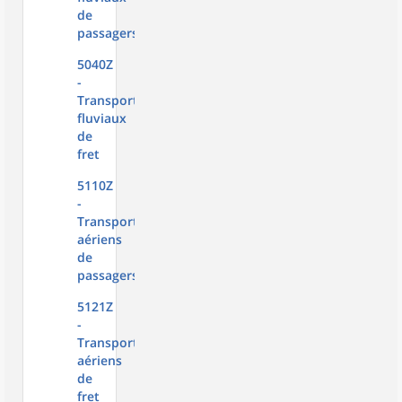
de
passagers
5040Z
-
Transports
fluviaux
de
fret
5110Z
-
Transports
aériens
de
passagers
5121Z
-
Transports
aériens
de
fret