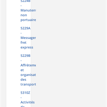
5224B
-
Manutention
non
portuaire
5229A
-
Messagerie,
fret
express
5229B
-
Affrètement
et
organisation
des
transports
5310Z
-
Activités
de