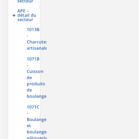
secteur
APE –
détail du
secteur
1013B
-
Charcuterie
artisanale
1071B
-
Cuisson
de
produits
de
boulangerie
1071C
-
Boulangerie
et
boulangerie-
pâtisserie