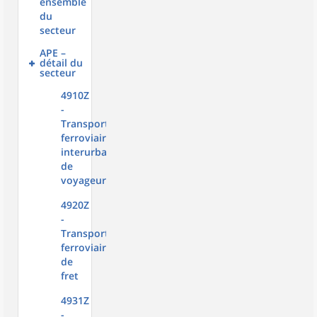
ensemble
du
secteur
APE –
détail du
secteur
4910Z
-
Transport
ferroviaire
interurbain
de
voyageurs
4920Z
-
Transports
ferroviaires
de
fret
4931Z
-