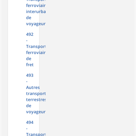
ferroviaire
interurbain
de
voyageurs
492
-
Transports
ferroviaires
de
fret
493
-
Autres
transports
terrestres
de
voyageurs
494
-
Transports