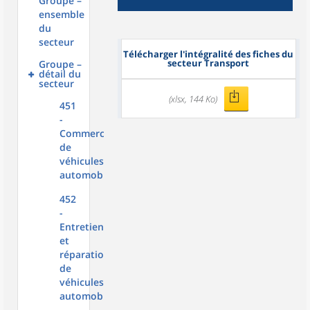
Groupe –
ensemble
du
secteur
Télécharger l'intégralité des fiches du
secteur Transport
Groupe –
détail du
secteur
(xlsx, 144 Ko)
451
-
Commerce
de
véhicules
automobiles
452
-
Entretien
et
réparation
de
véhicules
automobiles