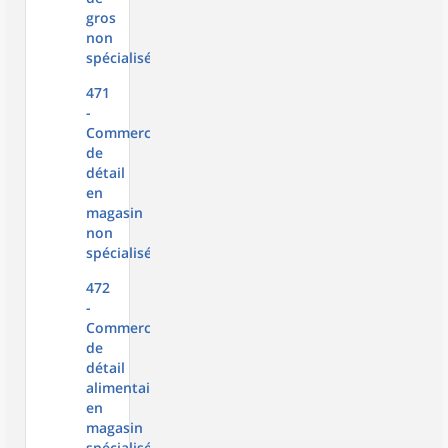
gros
non
spécialisé
471
-
Commerce
de
détail
en
magasin
non
spécialisé
472
-
Commerce
de
détail
alimentaire
en
magasin
spécialisé