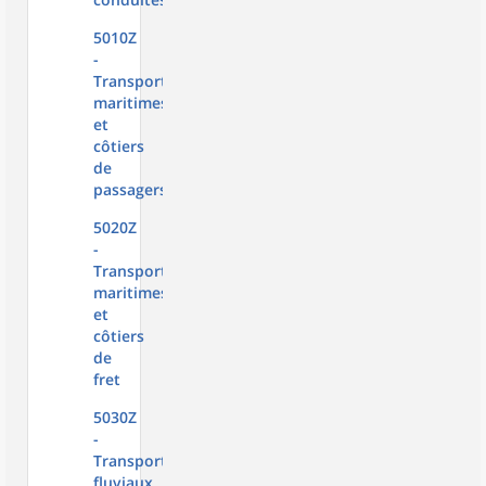
5010Z
-
Transports
maritimes
et
côtiers
de
passagers
5020Z
-
Transports
maritimes
et
côtiers
de
fret
5030Z
-
Transports
fluviaux