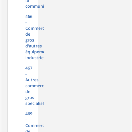
la
communication
466
-
Commerce
de
gros
d'autres
équipements
industriels
467
-
Autres
commerces
de
gros
spécialisés
469
-
Commerce
de