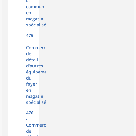
la
communication
en
magasin
spécialisé
475
-
Commerce
de
détail
d'autres
équipements
du
foyer
en
magasin
spécialisé
476
-
Commerce
de