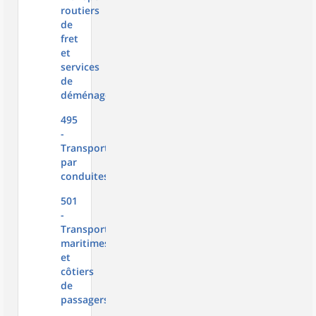
routiers
de
fret
et
services
de
déménagement
495
-
Transports
par
conduites
501
-
Transports
maritimes
et
côtiers
de
passagers