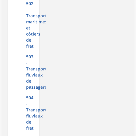
502
-
Transports
maritimes
et
côtiers
de
fret
503
-
Transports
fluviaux
de
passagers
504
-
Transports
fluviaux
de
fret