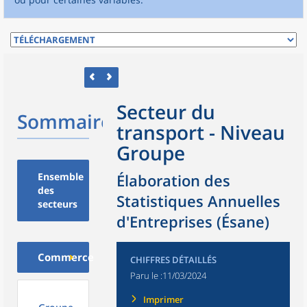
Secteur du
Sommaire
transport - Niveau
Groupe
Ensemble
Élaboration des
des
Statistiques Annuelles
secteurs
d'Entreprises (Ésane)
Commerce
CHIFFRES DÉTAILLÉS
Paru le :
11/03/2024
Imprimer