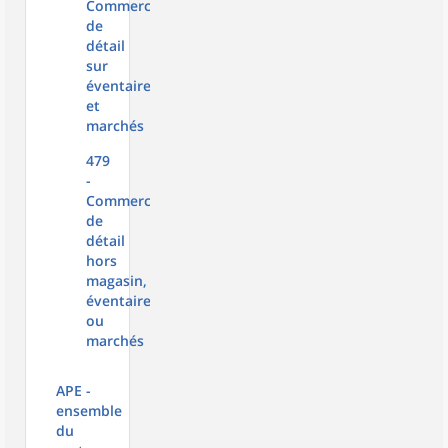
Commerce
de
détail
sur
éventaires
et
marchés
479
-
Commerce
de
détail
hors
magasin,
éventaires
ou
marchés
APE -
ensemble
du