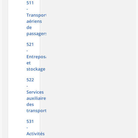
511
-
Transports
aériens
de
passagers
521
-
Entreposage
et
stockage
522
-
Services
auxiliaires
des
transports
531
-
Activités