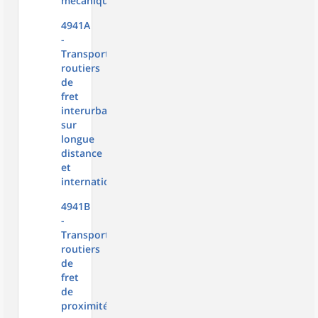
mécaniques
4941A
-
Transports
routiers
de
fret
interurbains,
sur
longue
distance
et
international
4941B
-
Transports
routiers
de
fret
de
proximité