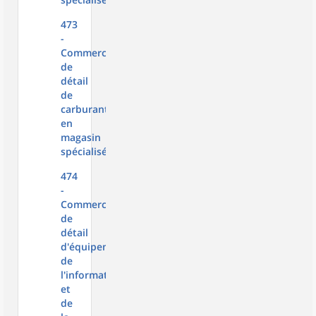
473
-
Commerce
de
détail
de
carburants
en
magasin
spécialisé
474
-
Commerce
de
détail
d'équipements
de
l'information
et
de