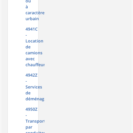
ou
à
caractère
urbain
4941C
-
Location
de
camions
avec
chauffeur
4942Z
-
Services
de
déménagement
4950Z
-
Transports
par
conduites