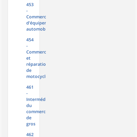
453
-
Commerce
d'équipements
automobiles
454
-
Commerce
et
réparation
de
motocycles
461
-
Intermédiaires
du
commerce
de
gros
462