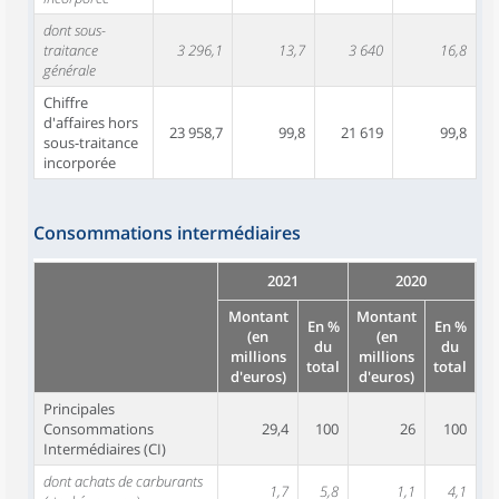
dont sous-
traitance
3 296,1
13,7
3 640
16,8
générale
Chiffre
d'affaires hors
23 958,7
99,8
21 619
99,8
sous-traitance
incorporée
Consommations intermédiaires
2021
2020
Montant
Montant
En %
En %
(en
(en
du
du
millions
millions
total
total
d'euros)
d'euros)
Principales
Consommations
29,4
100
26
100
Intermédiaires (CI)
dont achats de carburants
1,7
5,8
1,1
4,1