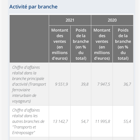
Activité par branche
2021
2020
Montant
Poids
Montant
Poids
des
de la
des
de la
ventes
branche
ventes
branche
(en
(en %
(en
(en %
millions
du
millions
du
d'euros)
total)
d'euros)
total)
Chiffre d'affaires
réalisé dans la
branche principale
d'activité (Transport
9 551,9
39,8
7 947,5
36,7
ferroviaire
interurbain de
voyageurs)
Chiffre d'affaires
réalisé dans les
autres branches de
13 142,7
54,7
11 995,8
55,4
"Transports et
Entreposage"