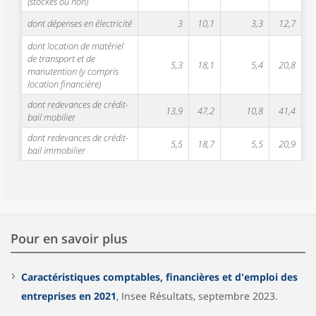
(stockés ou non)
dont dépenses en électricité
3
10,1
3,3
12,7
dont location de matériel
de transport et de
5,3
18,1
5,4
20,8
manutention (y compris
location financière)
dont redevances de crédit-
13,9
47,2
10,8
41,4
bail mobilier
dont redevances de crédit-
5,5
18,7
5,5
20,9
bail immobilier
Pour en savoir plus
Caractéristiques comptables, financières et d'emploi des
entreprises en 2021
, Insee Résultats, septembre 2023.