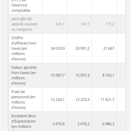
l'exercice
comptable
dont effectifs
salariés roulants
141,1
141,1
171,2
ou navigants
Chiffre
d'affaires hors
taxes (en
24 010,9
23 991,2
21 667
21 
millions
d'euros)
Valeur ajoutée
hors taxes (en
15 097,7
15 097,3
8 105,1
8 
millions
d'euros)
Frais de
personnel (en
12 224,1
12 223,9
11 621,7
11 
millions
d'euros)
Excédent Brut
d'Exploitation
2 670,6
2 670,2
-3 986,3
-3
(en millions