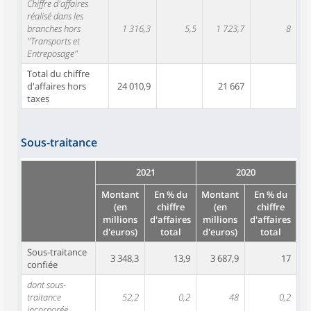
Chiffre d'affaires
réalisé dans les
branches hors
1 316,3
5,5
1 723,7
8
"Transports et
Entreposage"
Total du chiffre
d'affaires hors
24 010,9
21 667
taxes
Sous-traitance
2021
2020
Montant
En % du
Montant
En % du
(en
chiffre
(en
chiffre
millions
d'affaires
millions
d'affaires
d'euros)
total
d'euros)
total
Sous-traitance
3 348,3
13,9
3 687,9
17
confiée
dont sous-
traitance
52,2
0,2
48
0,2
incorporée