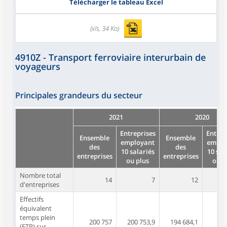
Télécharger le tableau Excel
(xls, 34 Ko)
4910Z - Transport ferroviaire interurbain de
voyageurs
Principales grandeurs du secteur
2021
2020
Entreprises
Entrep
Ensemble
Ensemble
employant
emplo
des
des
10 salariés
10 sal
entreprises
entreprises
ou plus
ou p
Nombre total
14
7
12
d'entreprises
Effectifs
équivalent
temps plein
200 757
200 753,9
194 684,1
19
(ETP) sur