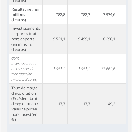
d'euros)
Résultat net (en
millions
782,8
782,7
-7 974,6
-7
d'euros)
Investissements
corporels bruts
hors apports
9 521,1
9 499,1
8 290,1
8 
(en millions
d'euros)
dont
investissements
en matériel de
1 551,2
1 551,2
37 662,6
37 
transport (en
millions d'euros)
Taux de marge
d'exploitation
(Excédent brut
d'exploitation /
17,7
17,7
-49,2
Valeur ajoutée
hors taxes) (en
%)