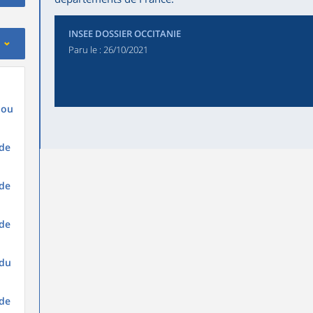
INSEE DOSSIER OCCITANIE
Paru le :
26/10/2021
 ou
 de
 de
 de
 du
 de