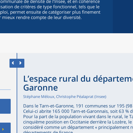
le communale de densité de l’Insee, et en cohérence
isation de critères de type fonctionnel, tels que le
ploi, permet ensuite de catégoriser plus finement
ur mieux rendre compte de leur diversité.
L’espace rural du départem
Garonne
Stéphane Méloux, Christophe Péalaprat (Insee)
Dans le Tarn-et-Garonne, 191 communes sur 195 (98 %)
Celui-ci abrite 165 000 Tarn-et-Garonnais, soit 63 % 
Pour la part de la population vivant dans le rural, le 
cinquième position en Occitanie derrière la Lozère, le G
considéré comme un département « principalement rur
départements de France.