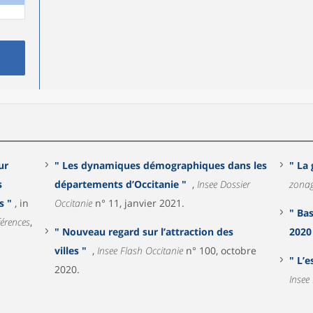
ur
" Les dynamiques démographiques dans les
" La
s
départements d’Occitanie "
,
Insee Dossier
zonag
ions "
, in
Occitanie
n° 11, janvier 2021.
" Bas
férences
,
" Nouveau regard sur l’attraction des
2020
villes "
,
Insee Flash Occitanie
n° 100, octobre
" L’
2020.
Insee