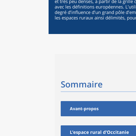
et très peu denses, à partir de la gril
avec les définitions européennes. L’util
degré d’influence d’un grand pôle d’em
les espaces ruraux ainsi délimités, po
Sommaire
Avant-propos
L’espace rural d’Occitanie