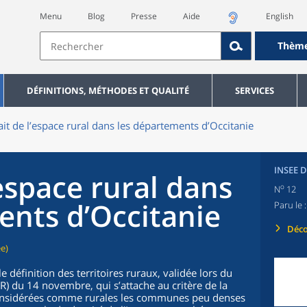
Menu
Blog
Presse
Aide
English
Thèm
DÉFINITIONS, MÉTHODES ET QUALITÉ
SERVICES
ait de l’espace rural dans les départements d’Occitanie
INSEE 
’espace rural dans
o
N
12
ents d’Occitanie
Paru le 
Déco
e)
 définition des territoires ruraux, validée lors du
IR) du 14 novembre, qui s’attache au critère de la
 considérées comme rurales les communes peu denses