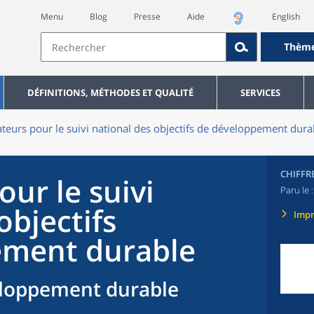
Menu
Blog
Presse
Aide
English
Thèm
DÉFINITIONS, MÉTHODES ET QUALITÉ
SERVICES
ateurs pour le suivi national des objectifs de développement dura
CHIFFR
our le suivi
Paru le 
objectifs
Imp
ement durable
veloppement durable