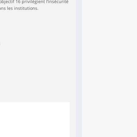
bjectif 16 privilégient l’insécurité
ans les institutions.
s