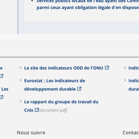
Services publics locaux de l'eau ayant des Com
parmi ceux ayant obligation légale d'en dispose
ux
Le site des indicateurs ODD de l'ONU
Indi
Eurostat : Les indicateurs de
Indi
:
Les
développement durable
dura
Le rapport du groupe de travail du
Cnis
(document pdf)
Nous suivre
Contac