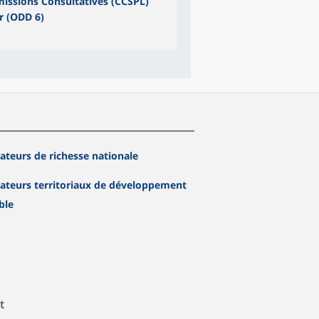
missions Consultatives (CCSPL)
r (ODD 6)
cateurs de richesse nationale
cateurs territoriaux de développement
ble
t