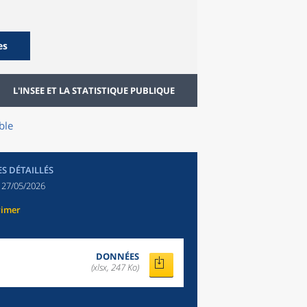
es
L'INSEE ET LA STATISTIQUE PUBLIQUE
ble
ES DÉTAILLÉS
:
27/05/2026
rimer
DONNÉES
(xlsx, 247 Ko)