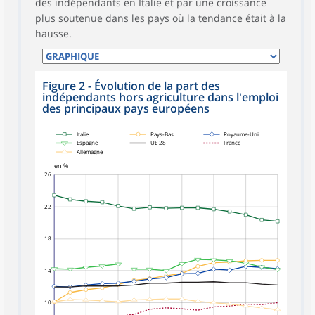
des indépendants en Italie et par une croissance
plus soutenue dans les pays où la tendance était à la
hausse.
Figure 2 - Évolution de la part des
indépendants hors agriculture dans l'emploi
des principaux pays européens
symboles_defaut.xml,carre
symboles_defaut.xml,rond
symboles_defaut.xml,losange
symboles_defaut.xml,triangle_bas
symboles_defaut.xml,
symboles_defaut.xml,triangle_haut
Italie
Pays-Bas
Royaume-Uni
Espagne
UE 28
France
Allemagne
en %
26
22
18
14
10