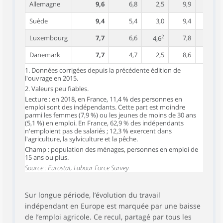
Allemagne
9,6
6,8
2,5
9,9
20,0
Suède
9,4
5,4
3,0
9,4
21,1
2
Luxembourg
7,7
6,6
7,8
27,3
4,6
Danemark
7,7
4,7
2,5
8,6
14,3
1. Données corrigées depuis la précédente édition de
l'ouvrage en 2015.
2. Valeurs peu fiables.
Lecture : en 2018, en France, 11,4 % des personnes en
emploi sont des indépendants. Cette part est moindre
parmi les femmes (7,9 %) ou les jeunes de moins de 30 ans
(5,1 %) en emploi. En France, 62,9 % des indépendants
n'emploient pas de salariés ; 12,3 % exercent dans
l'agriculture, la sylviculture et la pêche.
Champ : population des ménages, personnes en emploi de
15 ans ou plus.
Source : Eurostat, Labour Force Survey.
Sur longue période, l’évolution du travail
indépendant en Europe est marquée par une baisse
de l’emploi agricole. Ce recul, partagé par tous les