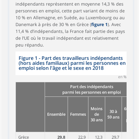
indépendants représentent en moyenne 14,3 % des
personnes en emploi, cette part variant de moins de
10 % en Allemagne, en Suède, au Luxembourg ou au
Danemark à près de 30 % en Grèce (
figure 1
). Avec
11,4 % d’indépendants, la France fait partie des pays
de l’UE où le travail indépendant est relativement
peu répandu.
Figure 1 - Part des travailleurs indépendants
(hors aides familiaux) parmi les personnes en
emploi selon l'âge et le sexe en 2018
en %
Part des indépendants
parmi les personnes en emploi
Moins
60 ans
30 à
Ensemble
Femmes
de
ou
59 ans
30 ans
plus
Grèce
29,8
22,9
12,3
29,7
60,2