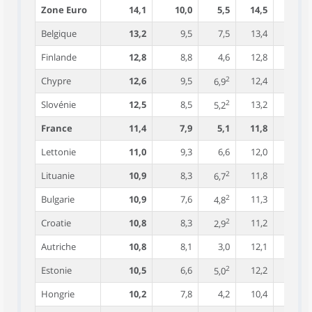
Zone Euro
14,1
10,0
5,5
14,5
28,1
Belgique
13,2
9,5
7,5
13,4
28,8
Finlande
12,8
8,8
4,6
12,8
28,9
2
Chypre
12,6
9,5
12,4
27,7
6,9
2
Slovénie
12,5
8,5
13,2
24,5
5,2
France
11,4
7,9
5,1
11,8
26,4
Lettonie
11,0
9,3
6,6
12,0
11,4
2
Lituanie
10,9
8,3
11,8
11,7
6,7
2
Bulgarie
10,9
7,6
11,3
16,6
4,8
2
Croatie
10,8
8,3
11,2
26,5
2,9
Autriche
10,8
8,1
3,0
12,1
24,0
2
Estonie
10,5
6,6
12,2
10,1
5,0
Hongrie
10,2
7,8
4,2
10,4
21,8