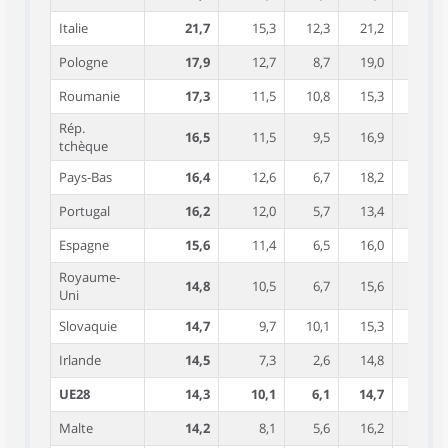
Italie
21,7
15,3
12,3
21,2
37,8
Pologne
17,9
12,7
8,7
19,0
29,7
Roumanie
17,3
11,5
10,8
15,3
47,1
Rép.
16,5
11,5
9,5
16,9
25,0
tchèque
Pays-Bas
16,4
12,6
6,7
18,2
29,7
Portugal
16,2
12,0
5,7
13,4
48,4
Espagne
15,6
11,4
6,5
16,0
29,8
Royaume-
14,8
10,5
6,7
15,6
27,7
Uni
Slovaquie
14,7
9,7
10,1
15,3
21,0
Irlande
14,5
7,3
2,6
14,8
39,1
UE28
14,3
10,1
6,1
14,7
28,1
Malte
14,2
8,1
5,6
16,2
30,0