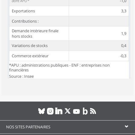
dont APU*
-1,0
Exportations
3,3
Contributions :
Demande intérieure finale
1,9
hors stocks
Variations de stocks
0,4
Commerce extérieur
-0,3
*APU : administrations publiques - ENF : entreprises non
financières
Source : Insee
NOS SITES PARTENAIRES