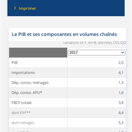
Imprimer
Le PIB et ses composantes en volumes chaînés
variations t/t-1, en %, données CVS-CJO
PIB
2,0
Importations
4,1
Dép. conso. ménages
1,3
Dép. conso. APU*
1,6
FBCF totale
3,8
dont ENF**
4,4
dont ménages
5,3