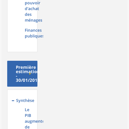
pouvoir
d'achat
des
ménages
Finances
publiques
Première
estimation
-
30/01/2018
Synthèse
Le
PIB
augmente
de