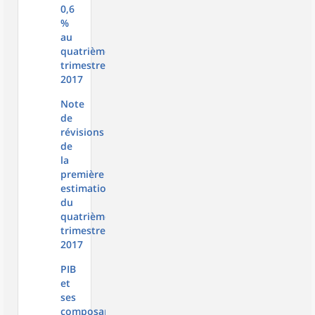
0,6
%
au
quatrième
trimestre
2017
Note
de
révisions
de
la
première
estimation
du
quatrième
trimestre
2017
PIB
et
ses
composantes