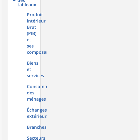
des
tableaux
Produit
Intérieur
Brut
(PIB)
et
ses
composantes
Biens
et
services
Consommation
des
ménages
Échanges
extérieurs
Branches
Secteurs