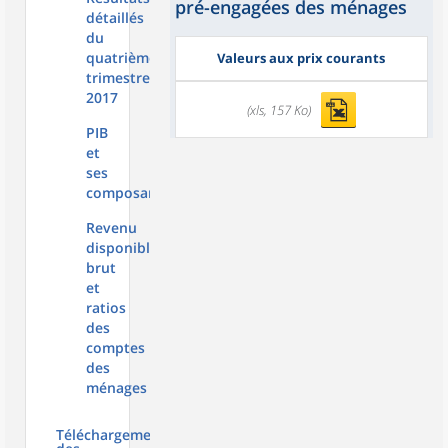
pré-engagées des ménages
détaillés
du
quatrième
Valeurs aux prix courants
trimestre
2017
(xls, 157 Ko)
PIB
et
ses
composantes
Revenu
disponible
brut
et
ratios
des
comptes
des
ménages
Téléchargement