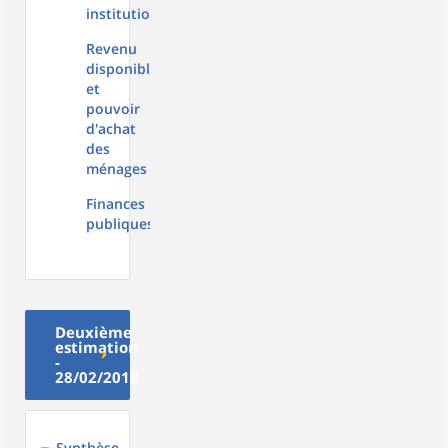
institutionnels
Revenu
disponible
et
pouvoir
d'achat
des
ménages
Finances
publiques
Deuxième
estimation
-
28/02/2018
Synthèse