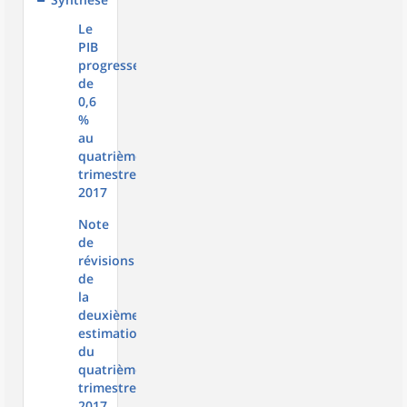
Le
PIB
progresse
de
0,6
%
au
quatrième
trimestre
2017
Note
de
révisions
de
la
deuxième
estimation
du
quatrième
trimestre
2017