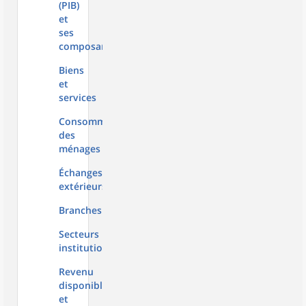
(PIB)
et
ses
composantes
Biens
et
services
Consommation
des
ménages
Échanges
extérieurs
Branches
Secteurs
institutionnels
Revenu
disponible
et