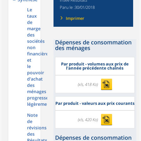
Insee Résultats
Paru le :
30/01/2018
Le
taux
Imprimer
de
marge
des
sociétés
Dépenses de consommation
des ménages
non
financières
et
Par produit - volumes aux prix de
le
l'année précédente chaînés
pouvoir
d'achat
(xls, 418 Ko)
des
ménages
progressent
Par produit - valeurs aux prix courants
légèrement
Note
(xls, 420 Ko)
de
révisions
des
Dépenses de consommation
Résultats