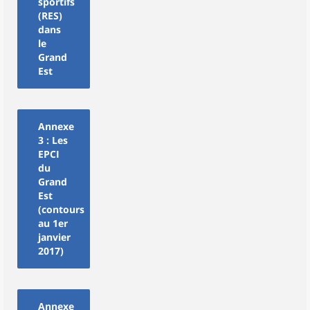
sportifs
(RES)
dans
le
Grand
Est
Annexe
3 : Les
EPCI
du
Grand
Est
(contours
au 1er
janvier
2017)
Annexe