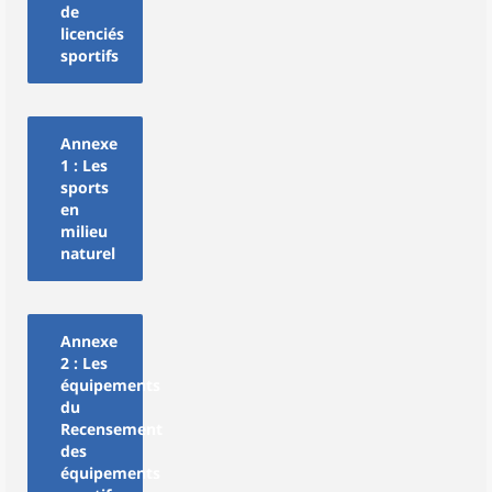
de
licenciés
sportifs
Annexe
1 : Les
sports
en
milieu
naturel
Annexe
2 : Les
équipements
du
Recensement
des
équipements