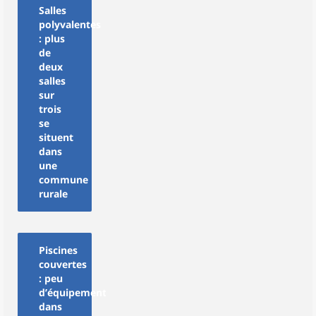
Salles
polyvalentes
: plus
de
deux
salles
sur
trois
se
situent
dans
une
commune
rurale
Piscines
couvertes
: peu
d’équipements
dans