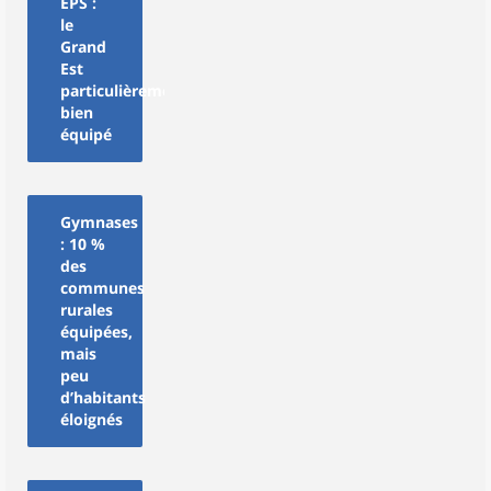
EPS :
le
Grand
Est
particulièrement
bien
équipé
Gymnases
: 10 %
des
communes
rurales
équipées,
mais
peu
d’habitants
éloignés