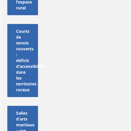
l’espace
rural
Courts
de
tennis
couverts
:
déficit
d’accessibilité
dans
les
territoires
ruraux
Salles
d’arts
martiaux
: une