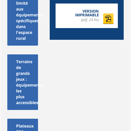
limité
aux
VERSION
équipements
IMPRIMABLE
(pdf, 24 Ko)
spécifiques
dans
l'espace
rural
Terrains
de
grands
jeux :
équipements
les
plus
accessibles
Plateaux