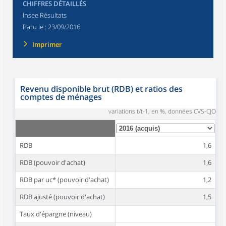
CHIFFRES DÉTAILLÉS
Insee Résultats
Paru le :
23/09/2016
Imprimer
Revenu disponible brut (RDB) et ratios des
comptes de ménages
variations t/t-1, en %, données CVS-CJO
RDB
1,6
RDB (pouvoir d'achat)
1,6
RDB par uc* (pouvoir d'achat)
1,2
RDB ajusté (pouvoir d'achat)
1,5
Taux d'épargne (niveau)