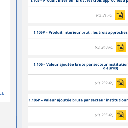
1.105
– Produit intérieur brut : les trois approches à 
(xls, 31 Ko)
1.105P
– Produit intérieur brut : les trois approches
(xls, 240 Ko)
1.106
– Valeur ajoutée brute par secteur institution
d'euros)
(xls, 232 Ko)
EE
1.106P
– Valeur ajoutée brute par secteur institutionn
(xls, 235 Ko)