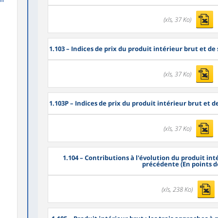
(xls, 37 Ko)
1.103
– Indices de prix du produit intérieur brut et de
(xls, 37 Ko)
1.103P
– Indices de prix du produit intérieur brut et 
(xls, 37 Ko)
1.104
– Contributions à l'évolution du produit int
précédente (En points d
(xls, 238 Ko)