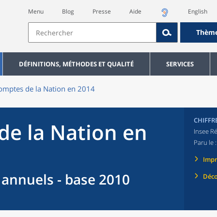
Menu
Blog
Presse
Aide
English
Thèm
DÉFINITIONS, MÉTHODES ET QUALITÉ
SERVICES
omptes de la Nation en 2014
CHIFFR
de la Nation en
Insee Ré
Paru le 
Imp
annuels - base 2010
Déco