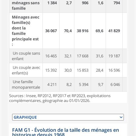
ménages sans
1 384
2,7
906
1,6
794
1,3
famille
Ménages avec
famille(s)
dont la
36 067
70,4
38 916
69,6
41 829
67,5
famille
principale est
:
Un couple sans
16 465
32,1
17 668
31,6
19 187
31,0
enfant
Un couple avec
15 392
30,0
15 853
28,4
16 596
26,8
enfant(s)
Une famille
4 211
8,2
5 394
9,7
6 046
9,8
monoparentale
Sources : Insee, RP2012, RP2017 et RP2023, exploitations
complémentaires, géographie au 01/01/2026.
FAM G1 - Évolution de la taille des ménages en
historique depuis 1968