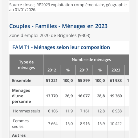
Source : Insee, RP2023 exploitation complémentaire, géographie
au 01/01/2026.
Couples - Familles - Ménages en 2023
Zone d'emploi 2020 de Brignoles (9303)
FAM T1 - Ménages selon leur composition
Nombre de ménages
Type de
ménages
2012
%
2017
%
2023
%
Ensemble
51 221
100,0
55 899
100,0
61 983
100,0
Ménages
d'une
13 770
26,9
16 077
28,8
19 360
31,2
personne
Hommes seuls
6 106
11,9
7 161
12,8
8 938
14,4
Femmes
7 664
15,0
8 916
15,9
10 422
16,8
seules
Autres