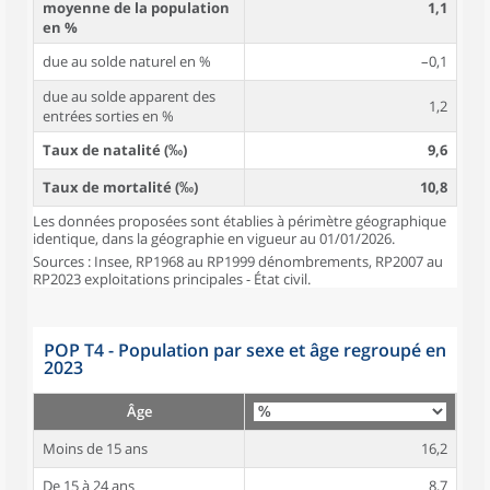
moyenne de la population
1,1
en %
due au solde naturel en %
–0,1
due au solde apparent des
1,2
entrées sorties en %
Taux de natalité (‰)
9,6
Taux de mortalité (‰)
10,8
Les données proposées sont établies à périmètre géographique
identique, dans la géographie en vigueur au 01/01/2026.
Sources : Insee, RP1968 au RP1999 dénombrements, RP2007 au
RP2023 exploitations principales - État civil.
POP T4 - Population par sexe et âge regroupé en
2023
Âge
Moins de 15 ans
16,2
De 15 à 24 ans
8,7