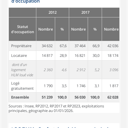
d'occupation
2012
2017
Statut
Nombre
%
Nombre
%
Nombre
d'occupation
Propriétaire
34 632
67,6
37 464
66,9
42 036
6
Locataire
14 817
28,9
16 821
30,0
18 174
2
dont d'un
logement
2 360
4,6
2 912
5,2
3 096
HLM loué vide
Logé
1 790
3,5
1 746
3,1
1 817
gratuitement
Ensemble
51 239
100,0
56 030
100,0
62 028
10
Sources : Insee, RP2012, RP2017 et RP2023, exploitations
principales, géographie au 01/01/2026.