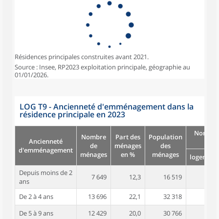
Résidences principales construites avant 2021.
Source : Insee, RP2023 exploitation principale, géographie au
01/01/2026.
LOG T9 - Ancienneté d'emménagement dans la
résidence principale en 2023
Nombre
Nombre
Part des
Population
Ancienneté
pièc
de
ménages
des
d'emménagement
ménages
en %
ménages
logement
Depuis moins de 2
7 649
12,3
16 519
3,4
ans
De 2 à 4 ans
13 696
22,1
32 318
3,7
De 5 à 9 ans
12 429
20,0
30 766
4,0