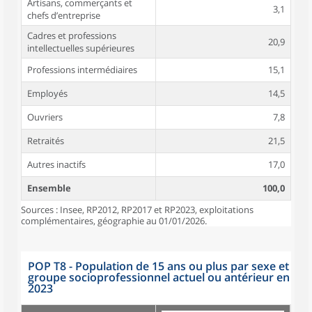
Artisans, commerçants et
3,1
chefs d’entreprise
Cadres et professions
20,9
intellectuelles supérieures
Professions intermédiaires
15,1
Employés
14,5
Ouvriers
7,8
Retraités
21,5
Autres inactifs
17,0
Ensemble
100,0
Sources : Insee, RP2012, RP2017 et RP2023, exploitations
complémentaires, géographie au 01/01/2026.
POP T8 - Population de 15 ans ou plus par sexe et
groupe socioprofessionnel actuel ou antérieur en
2023