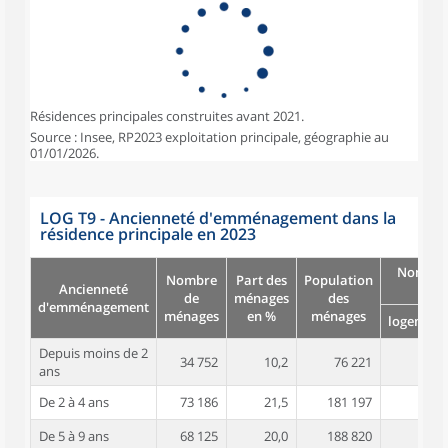
Résidences principales construites avant 2021.
Source : Insee, RP2023 exploitation principale, géographie au
01/01/2026.
LOG T9 - Ancienneté d'emménagement dans la
résidence principale en 2023
Nombre
Nombre
Part des
Population
Ancienneté
pièc
de
ménages
des
d'emménagement
ménages
en %
ménages
logement
Depuis moins de 2
34 752
10,2
76 221
3,1
ans
De 2 à 4 ans
73 186
21,5
181 197
3,4
De 5 à 9 ans
68 125
20,0
188 820
3,8