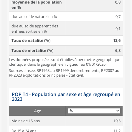
moyenne de la population
0,8
en %
due au solde naturel en %
0,7
due au solde apparent des
0,1
entrées sorties en %
Taux de natalité (‰)
13,6
Taux de mortalité (‰)
6,8
Les données proposées sont établies à périmètre géographique
identique, dans la géographie en vigueur au 01/01/2026.
Sources : Insee, RP1968 au RP1999 dénombrements, RP2007 au
RP2023 exploitations principales - État civil.
POP T4 - Population par sexe et âge regroupé en
2023
Âge
Moins de 15 ans
19,5
De 15 à 24 ans
11,2