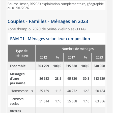
Source : Insee, RP2023 exploitation complémentaire, géographie
au 01/01/2026.
Couples - Familles - Ménages en 2023
Zone d'emploi 2020 de Seine-Yvelinoise (1114)
FAM T1 - Ménages selon leur composition
Nombre de ménages
Type de
ménages
2012
%
2017
%
2023
Ensemble
303 799
100,0
315 838
100,0
340 958
10
Ménages
d'une
86 683
28,5
95 830
30,3
113 539
3
personne
Hommes seuls
35 169
11,6
40 272
12,8
50 184
1
Femmes
51 514
17,0
55 558
17,6
63 356
1
seules
Autres