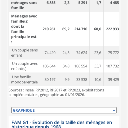
ménages sans
6 855
2,3
5 291
1,7
4 485
famille
Ménages avec
famille(s)
dont la
210 261
69,2
214 716
68,0
222 933
6
famille
principale est
:
Un couple sans
74 420
24,5
74 624
23,6
75 772
2
enfant
Un couple avec
105 644
34,8
106 554
33,7
107 732
3
enfant(s)
Une famille
30 197
9,9
33 538
10,6
39 429
1
monoparentale
Sources : Insee, RP2012, RP2017 et RP2023, exploitations
complémentaires, géographie au 01/01/2026.
FAM G1 - Évolution de la taille des ménages en
historique depuis 1968