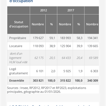
d'occupation
2012
2017
Statut
Nombre
%
Nombre
%
Nombre
d'occupation
Propriétaire
179 627
59,1
183 993
58,3
194 341
5
Locataire
118 093
38,9
125 904
39,9
139 665
4
dont d'un
logement
62 175
20,5
64 433
20,4
69 589
2
HLM loué vide
Logé
6 101
2,0
5 925
1,9
6 303
gratuitement
Ensemble
303 821
100,0
315 822
100,0
340 309
10
Sources : Insee, RP2012, RP2017 et RP2023, exploitations
principales, géographie au 01/01/2026.