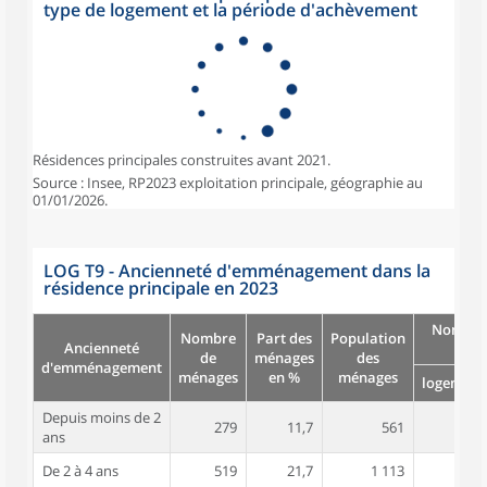
type de logement et la période d'achèvement
Résidences principales construites avant 2021.
Source : Insee, RP2023 exploitation principale, géographie au
01/01/2026.
LOG T9 - Ancienneté d'emménagement dans la
résidence principale en 2023
Nombre
Nombre
Part des
Population
Ancienneté
pièc
de
ménages
des
d'emménagement
ménages
en %
ménages
logement
Depuis moins de 2
279
11,7
561
3,5
ans
De 2 à 4 ans
519
21,7
1 113
3,8