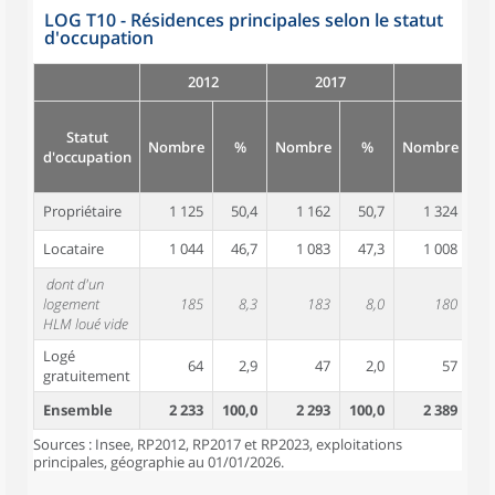
LOG T10 - Résidences principales selon le statut
d'occupation
2012
2017
Statut
Nombre
%
Nombre
%
Nombre
d'occupation
Propriétaire
1 125
50,4
1 162
50,7
1 324
5
Locataire
1 044
46,7
1 083
47,3
1 008
4
dont d'un
logement
185
8,3
183
8,0
180
HLM loué vide
Logé
64
2,9
47
2,0
57
gratuitement
Ensemble
2 233
100,0
2 293
100,0
2 389
10
Sources : Insee, RP2012, RP2017 et RP2023, exploitations
principales, géographie au 01/01/2026.