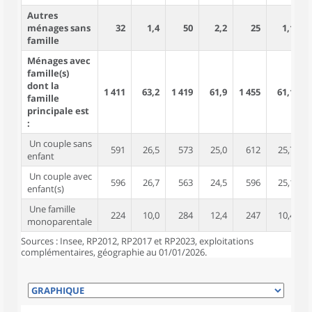
Autres
ménages sans
32
1,4
50
2,2
25
1,1
famille
Ménages avec
famille(s)
dont la
1 411
63,2
1 419
61,9
1 455
61,1
4
famille
principale est
:
Un couple sans
591
26,5
573
25,0
612
25,7
1
enfant
Un couple avec
596
26,7
563
24,5
596
25,1
2
enfant(s)
Une famille
224
10,0
284
12,4
247
10,4
monoparentale
Sources : Insee, RP2012, RP2017 et RP2023, exploitations
complémentaires, géographie au 01/01/2026.