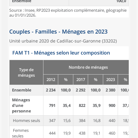
Ensemble
100,0
Source : Insee, RP2023 exploitation complémentaire, géographie
au 01/01/2026.
Couples - Familles - Ménages en 2023
Unité urbaine 2020 de Cadillac-sur-Garonne (33202)
FAM T1 - Ménages selon leur composition
Nombre de ménages
Type de
ménages
2012
%
2017
%
2023
%
Ensemble
2 234
100,0
2 292
100,0
2 380
100,0
4
Ménages
d'une
791
35,4
822
35,9
900
37,8
personne
Hommes seuls
347
15,6
384
16,8
440
18,5
Femmes
444
19,9
438
19,1
460
19,3
seules