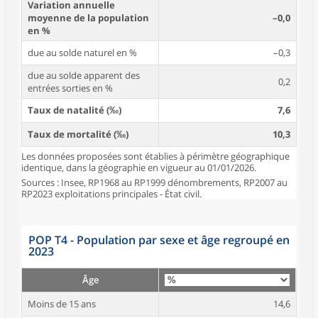
Variation annuelle
moyenne de la population
–0,0
en %
due au solde naturel en %
–0,3
due au solde apparent des
0,2
entrées sorties en %
Taux de natalité (‰)
7,6
Taux de mortalité (‰)
10,3
Les données proposées sont établies à périmètre géographique
identique, dans la géographie en vigueur au 01/01/2026.
Sources : Insee, RP1968 au RP1999 dénombrements, RP2007 au
RP2023 exploitations principales - État civil.
POP T4 - Population par sexe et âge regroupé en
2023
Âge
Moins de 15 ans
14,6