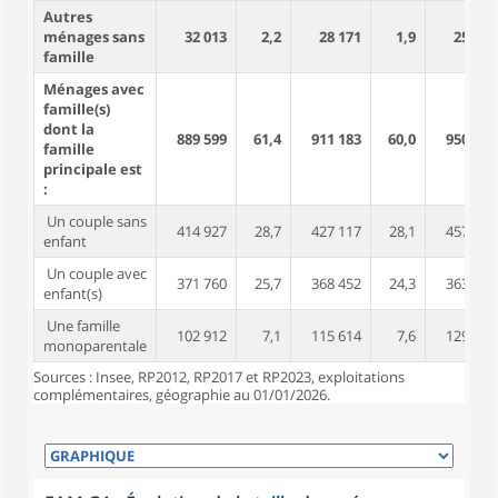
Autres
ménages sans
32 013
2,2
28 171
1,9
25 247
famille
Ménages avec
famille(s)
dont la
889 599
61,4
911 183
60,0
950 478
famille
principale est
:
Un couple sans
414 927
28,7
427 117
28,1
457 929
enfant
Un couple avec
371 760
25,7
368 452
24,3
363 162
enfant(s)
Une famille
102 912
7,1
115 614
7,6
129 387
monoparentale
Sources : Insee, RP2012, RP2017 et RP2023, exploitations
complémentaires, géographie au 01/01/2026.