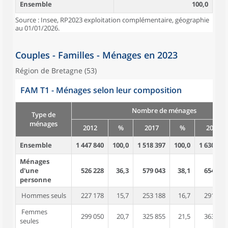
Ensemble
100,0
Source : Insee, RP2023 exploitation complémentaire, géographie
au 01/01/2026.
Couples - Familles - Ménages en 2023
Région de Bretagne (53)
FAM T1 - Ménages selon leur composition
Nombre de ménages
Type de
ménages
2012
%
2017
%
2023
Ensemble
1 447 840
100,0
1 518 397
100,0
1 630 575
Ménages
d'une
526 228
36,3
579 043
38,1
654 850
personne
Hommes seuls
227 178
15,7
253 188
16,7
291 319
Femmes
299 050
20,7
325 855
21,5
363 531
seules