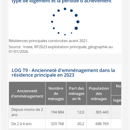
type de logement et la période d'achèvement
Résidences principales construites avant 2021.
Source : Insee, RP2023 exploitation principale, géographie au
01/01/2026.
LOG T9 - Ancienneté d'emménagement dans la
résidence principale en 2023
Nombre
Nombre
Part des
Population
Ancienneté
piè
de
ménages
des
d'emménagement
ménages
en %
ménages
logement
Depuis moins de 2
194 884
12,0
365 443
3,5
ans
De 2 à 4 ans
329 768
20,2
688 769
3,9