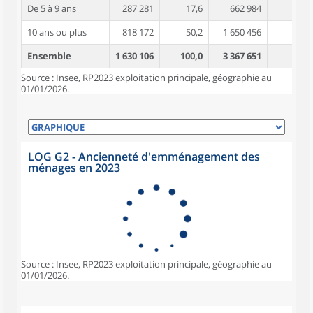
De 5 à 9 ans
287 281
17,6
662 984
4,3
10 ans ou plus
818 172
50,2
1 650 456
5,0
Ensemble
1 630 106
100,0
3 367 651
4,4
Source : Insee, RP2023 exploitation principale, géographie au
01/01/2026.
LOG G2 - Ancienneté d'emménagement des
ménages en 2023
Source : Insee, RP2023 exploitation principale, géographie au
01/01/2026.