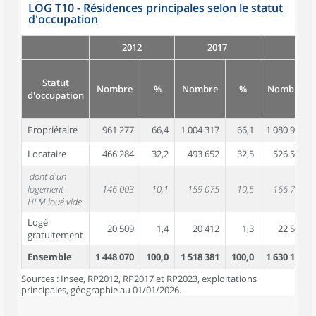
LOG T10 - Résidences principales selon le statut
d'occupation
2012
2017
Statut
Nombre
%
Nombre
%
Nombre
d'occupation
Propriétaire
961 277
66,4
1 004 317
66,1
1 080 934
Locataire
466 284
32,2
493 652
32,5
526 579
dont d'un
logement
146 003
10,1
159 075
10,5
166 721
HLM loué vide
Logé
20 509
1,4
20 412
1,3
22 593
gratuitement
Ensemble
1 448 070
100,0
1 518 381
100,0
1 630 106
Sources : Insee, RP2012, RP2017 et RP2023, exploitations
principales, géographie au 01/01/2026.