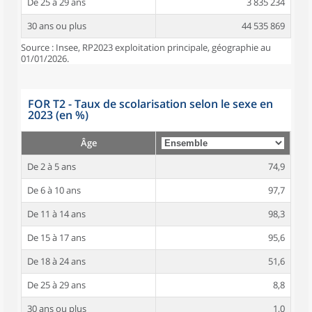
De 25 à 29 ans
3 835 234
30 ans ou plus
44 535 869
Source : Insee, RP2023 exploitation principale, géographie au
01/01/2026.
FOR T2 - Taux de scolarisation selon le sexe en
2023 (en %)
Âge
De 2 à 5 ans
74,9
De 6 à 10 ans
97,7
De 11 à 14 ans
98,3
De 15 à 17 ans
95,6
De 18 à 24 ans
51,6
De 25 à 29 ans
8,8
30 ans ou plus
1,0