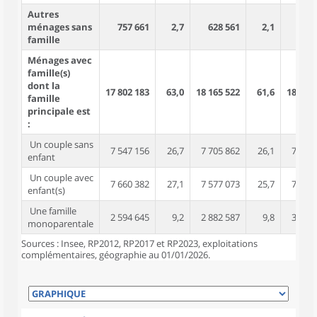
Autres
ménages sans
757 661
2,7
628 561
2,1
535 
famille
Ménages avec
famille(s)
dont la
17 802 183
63,0
18 165 522
61,6
18 514
famille
principale est
:
Un couple sans
7 547 156
26,7
7 705 862
26,1
7 986
enfant
Un couple avec
7 660 382
27,1
7 577 073
25,7
7 349
enfant(s)
Une famille
2 594 645
9,2
2 882 587
9,8
3 179
monoparentale
Sources : Insee, RP2012, RP2017 et RP2023, exploitations
complémentaires, géographie au 01/01/2026.