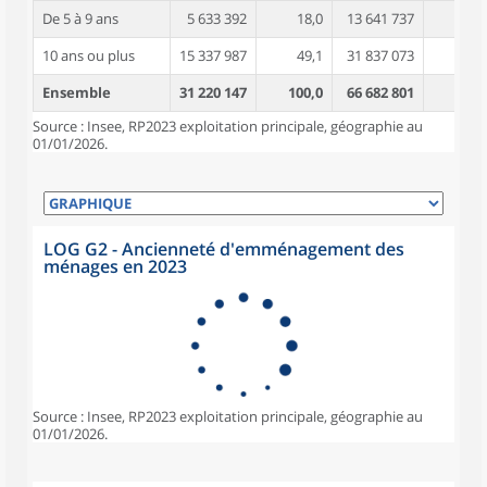
De 5 à 9 ans
5 633 392
18,0
13 641 737
3
10 ans ou plus
15 337 987
49,1
31 837 073
4
Ensemble
31 220 147
100,0
66 682 801
4,
Source : Insee, RP2023 exploitation principale, géographie au
01/01/2026.
LOG G2 - Ancienneté d'emménagement des
ménages en 2023
Source : Insee, RP2023 exploitation principale, géographie au
01/01/2026.