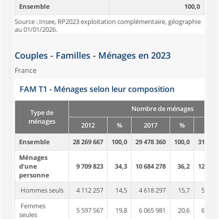
Ensemble
100,0
Source : Insee, RP2023 exploitation complémentaire, géographie
au 01/01/2026.
Couples - Familles - Ménages en 2023
France
FAM T1 - Ménages selon leur composition
Nombre de ménages
Type de
ménages
2012
%
2017
%
202
Ensemble
28 269 667
100,0
29 478 360
100,0
31 274
Ménages
d'une
9 709 823
34,3
10 684 278
36,2
12 224
personne
Hommes seuls
4 112 257
14,5
4 618 297
15,7
5 440
Femmes
5 597 567
19,8
6 065 981
20,6
6 784
seules