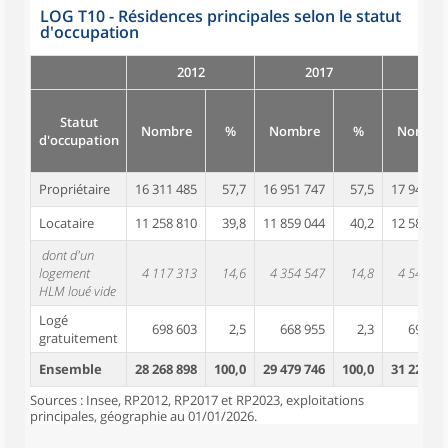
LOG T10 - Résidences principales selon le statut
d'occupation
2012
2017
Statut
Nombre
%
Nombre
%
Nombre
d'occupation
Propriétaire
16 311 485
57,7
16 951 747
57,5
17 944 86
Locataire
11 258 810
39,8
11 859 044
40,2
12 584 24
dont d'un
logement
4 117 313
14,6
4 354 547
14,8
4 546 44
HLM loué vide
Logé
698 603
2,5
668 955
2,3
691 03
gratuitement
Ensemble
28 268 898
100,0
29 479 746
100,0
31 220 14
Sources : Insee, RP2012, RP2017 et RP2023, exploitations
principales, géographie au 01/01/2026.