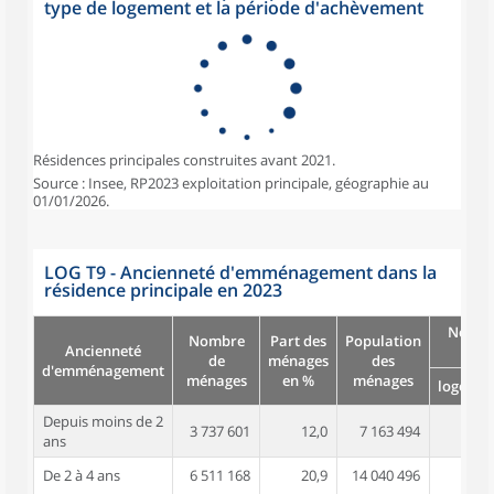
type de logement et la période d'achèvement
Résidences principales construites avant 2021.
Source : Insee, RP2023 exploitation principale, géographie au
01/01/2026.
LOG T9 - Ancienneté d'emménagement dans la
résidence principale en 2023
Nombr
Nombre
Part des
Population
Ancienneté
pi
de
ménages
des
d'emménagement
ménages
en %
ménages
logemen
Depuis moins de 2
3 737 601
12,0
7 163 494
3
ans
De 2 à 4 ans
6 511 168
20,9
14 040 496
3