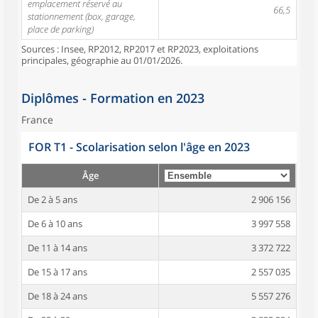
emplacement réservé au
66,5
stationnement (box, garage,
place de parking)
Sources : Insee, RP2012, RP2017 et RP2023, exploitations
principales, géographie au 01/01/2026.
Diplômes - Formation en 2023
France
FOR T1 - Scolarisation selon l'âge en 2023
Âge
De 2 à 5 ans
2 906 156
De 6 à 10 ans
3 997 558
De 11 à 14 ans
3 372 722
De 15 à 17 ans
2 557 035
De 18 à 24 ans
5 557 276