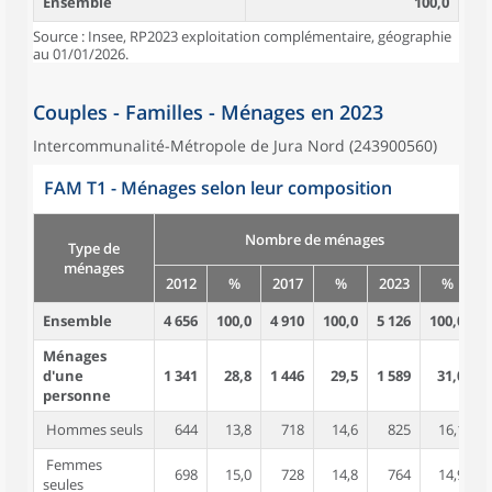
Ensemble
100,0
Source : Insee, RP2023 exploitation complémentaire, géographie
au 01/01/2026.
Couples - Familles - Ménages en 2023
Intercommunalité-Métropole de Jura Nord (243900560)
FAM T1 - Ménages selon leur composition
Nombre de ménages
Type de
ménages
2012
%
2017
%
2023
%
Ensemble
4 656
100,0
4 910
100,0
5 126
100,0
1
Ménages
d'une
1 341
28,8
1 446
29,5
1 589
31,0
personne
Hommes seuls
644
13,8
718
14,6
825
16,1
Femmes
698
15,0
728
14,8
764
14,9
seules