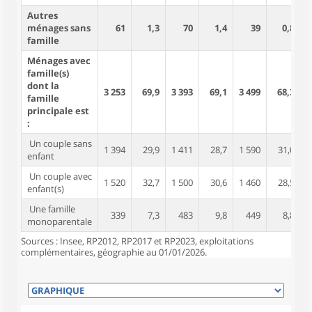
Autres
ménages sans
61
1,3
70
1,4
39
0,8
famille
Ménages avec
famille(s)
dont la
3 253
69,9
3 393
69,1
3 499
68,3
famille
principale est
:
Un couple sans
1 394
29,9
1 411
28,7
1 590
31,0
enfant
Un couple avec
1 520
32,7
1 500
30,6
1 460
28,5
enfant(s)
Une famille
339
7,3
483
9,8
449
8,8
monoparentale
Sources : Insee, RP2012, RP2017 et RP2023, exploitations
complémentaires, géographie au 01/01/2026.