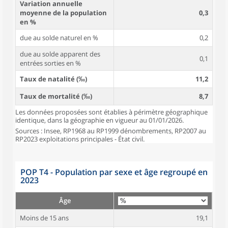
Variation annuelle
moyenne de la population
0,3
en %
due au solde naturel en %
0,2
due au solde apparent des
0,1
entrées sorties en %
Taux de natalité (‰)
11,2
Taux de mortalité (‰)
8,7
Les données proposées sont établies à périmètre géographique
identique, dans la géographie en vigueur au 01/01/2026.
Sources : Insee, RP1968 au RP1999 dénombrements, RP2007 au
RP2023 exploitations principales - État civil.
POP T4 - Population par sexe et âge regroupé en
2023
Âge
Moins de 15 ans
19,1