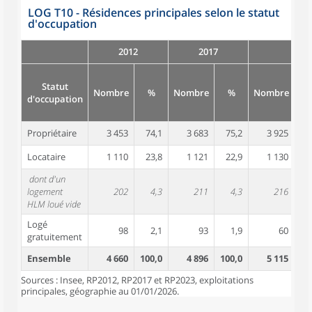
LOG T10 - Résidences principales selon le statut
d'occupation
2012
2017
Statut
Nombre
%
Nombre
%
Nombre
d'occupation
Propriétaire
3 453
74,1
3 683
75,2
3 925
7
Locataire
1 110
23,8
1 121
22,9
1 130
2
dont d'un
logement
202
4,3
211
4,3
216
HLM loué vide
Logé
98
2,1
93
1,9
60
gratuitement
Ensemble
4 660
100,0
4 896
100,0
5 115
10
Sources : Insee, RP2012, RP2017 et RP2023, exploitations
principales, géographie au 01/01/2026.