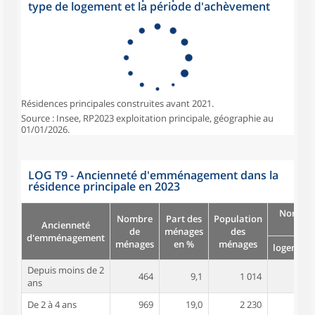
type de logement et la période d'achèvement
Résidences principales construites avant 2021.
Source : Insee, RP2023 exploitation principale, géographie au
01/01/2026.
LOG T9 - Ancienneté d'emménagement dans la
résidence principale en 2023
Nombre
Nombre
Part des
Population
Ancienneté
pièc
de
ménages
des
d'emménagement
ménages
en %
ménages
logement
Depuis moins de 2
464
9,1
1 014
4,2
ans
De 2 à 4 ans
969
19,0
2 230
4,4