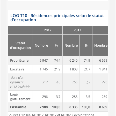
LOG T10 - Résidences principales selon le statut
d'occupation
2012
2017
Statut
Nombre
%
Nombre
%
Nombre
d'occupation
Propriétaire
5 947
74,4
6 240
74,9
6 559
7
Locataire
1 746
21,9
1 808
21,7
1 841
2
dont d'un
logement
317
4,0
265
3,2
296
HLM loué vide
Logé
296
3,7
288
3,5
259
gratuitement
Ensemble
7 988
100,0
8 335
100,0
8 659
10
Sources : Insee, RP2012, RP2017 et RP2023, exploitations