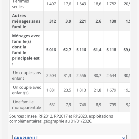
Femmes
1 407
17,6
1 549
18,6
1 782
20,5
seules
Autres
ménages sans
312
3,9
221
2,6
130
1,5
famille
Ménages avec
famille(s)
dont la
5 016
62,7
5 116
61,4
5 118
59,0
1
famille
principale est
:
Un couple sans
2 504
31,3
2 556
30,7
2 644
30,5
enfant
Un couple avec
1 881
23,5
1 813
21,8
1 679
19,3
enfant(s)
Une famille
631
7,9
746
8,9
795
9,2
monoparentale
Sources : Insee, RP2012, RP2017 et RP2023, exploitations
complémentaires, géographie au 01/01/2026.