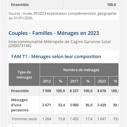
Ensemble
100,0
Source : Insee, RP2023 exploitation complémentaire, géographie
au 01/01/2026.
Couples - Familles - Ménages en 2023
Intercommunalité-Métropole de Cagire Garonne Salat
(200073146)
FAM T1 - Ménages selon leur composition
Nombre de ménages
Type de
ménages
2012
%
2017
%
2023
%
Ensemble
7 999
100,0
8 337
100,0
8 678
100,0
1
Ménages
d'une
2 671
33,4
3 000
36,0
3 429
39,5
personne
Hommes seuls
1 264
15,8
1 452
17,4
1 647
19,0