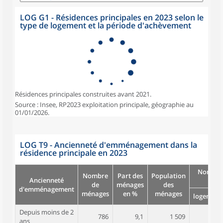
LOG G1 - Résidences principales en 2023 selon le
type de logement et la période d'achèvement
Résidences principales construites avant 2021.
Source : Insee, RP2023 exploitation principale, géographie au
01/01/2026.
LOG T9 - Ancienneté d'emménagement dans la
résidence principale en 2023
Nombre
Nombre
Part des
Population
Ancienneté
pièc
de
ménages
des
d'emménagement
ménages
en %
ménages
logement
Depuis moins de 2
786
9,1
1 509
4,1
ans