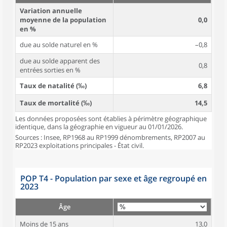
Variation annuelle
moyenne de la population
0,0
en %
due au solde naturel en %
–0,8
due au solde apparent des
0,8
entrées sorties en %
Taux de natalité (‰)
6,8
Taux de mortalité (‰)
14,5
Les données proposées sont établies à périmètre géographique
identique, dans la géographie en vigueur au 01/01/2026.
Sources : Insee, RP1968 au RP1999 dénombrements, RP2007 au
RP2023 exploitations principales - État civil.
POP T4 - Population par sexe et âge regroupé en
2023
Âge
Moins de 15 ans
13,0