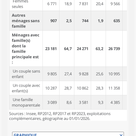
Femmes
6 771
18,9
7 831
20,4
9 566
21,6
seules
Autres
ménages sans
907
2,5
744
1,9
635
1,4
famille
Ménages avec
famille(s)
dont la
23 181
64,7
24 271
63,2
26 739
60,3
famille
principale est
:
Un couple sans
9 805
27,4
9 828
25,6
10 995
24,8
enfant
Un couple avec
10 287
28,7
10 862
28,3
11 358
25,6
enfant(s)
Une famille
3 089
8,6
3 581
9,3
4 385
9,9
monoparentale
Sources : Insee, RP2012, RP2017 et RP2023, exploitations
complémentaires, géographie au 01/01/2026.