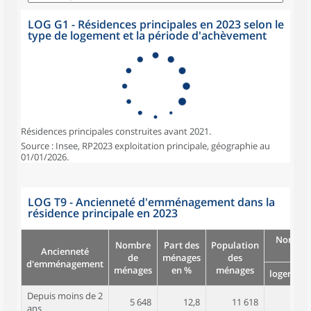
LOG G1 - Résidences principales en 2023 selon le
type de logement et la période d'achèvement
Résidences principales construites avant 2021.
Source : Insee, RP2023 exploitation principale, géographie au
01/01/2026.
LOG T9 - Ancienneté d'emménagement dans la
résidence principale en 2023
Nombre
Nombre
Part des
Population
Ancienneté
pièc
de
ménages
des
d'emménagement
ménages
en %
ménages
logement
Depuis moins de 2
5 648
12,8
11 618
3,3
ans