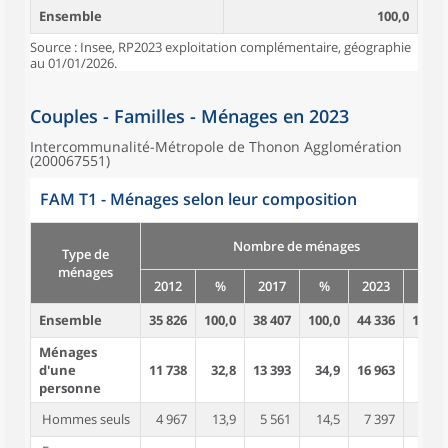
Ensemble
100,0
Source : Insee, RP2023 exploitation complémentaire, géographie
au 01/01/2026.
Couples - Familles - Ménages en 2023
Intercommunalité-Métropole de Thonon Agglomération
(200067551)
FAM T1 - Ménages selon leur composition
Nombre de ménages
Type de
ménages
2012
%
2017
%
2023
%
Ensemble
35 826
100,0
38 407
100,0
44 336
100,0
Ménages
d'une
11 738
32,8
13 393
34,9
16 963
38,3
personne
Hommes seuls
4 967
13,9
5 561
14,5
7 397
16,7