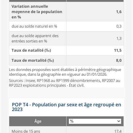
Variation annuelle
moyenne de la population
1,6
en %
due au solde naturel en %
0,3
due au solde apparent des
1,3
entrées sorties en %
Taux de natalité (‰)
11,5
Taux de mortalité (‰)
8,0
Les données proposées sont établies à périmètre géographique
identique, dans la géographie en vigueur au 01/01/2026.
Sources : Insee, RP1968 au RP1999 dénombrements, RP2007 au
RP2023 exploitations principales - État civil.
POP T4 - Population par sexe et âge regroupé en
2023
Âge
Moins de 15 ans
17,4