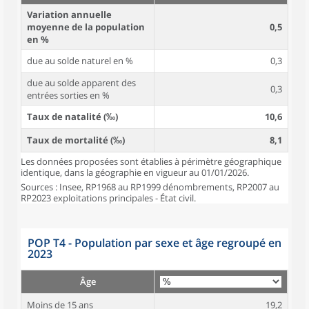
Variation annuelle
moyenne de la population
0,5
en %
due au solde naturel en %
0,3
due au solde apparent des
0,3
entrées sorties en %
Taux de natalité (‰)
10,6
Taux de mortalité (‰)
8,1
Les données proposées sont établies à périmètre géographique
identique, dans la géographie en vigueur au 01/01/2026.
Sources : Insee, RP1968 au RP1999 dénombrements, RP2007 au
RP2023 exploitations principales - État civil.
POP T4 - Population par sexe et âge regroupé en
2023
Âge
Moins de 15 ans
19,2