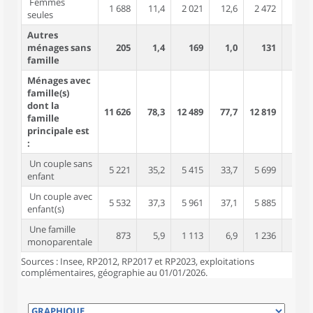
Femmes
1 688
11,4
2 021
12,6
2 472
14,4
seules
Autres
ménages sans
205
1,4
169
1,0
131
0,8
famille
Ménages avec
famille(s)
dont la
11 626
78,3
12 489
77,7
12 819
74,6
famille
principale est
:
Un couple sans
5 221
35,2
5 415
33,7
5 699
33,2
enfant
Un couple avec
5 532
37,3
5 961
37,1
5 885
34,2
enfant(s)
Une famille
873
5,9
1 113
6,9
1 236
7,2
monoparentale
Sources : Insee, RP2012, RP2017 et RP2023, exploitations
complémentaires, géographie au 01/01/2026.