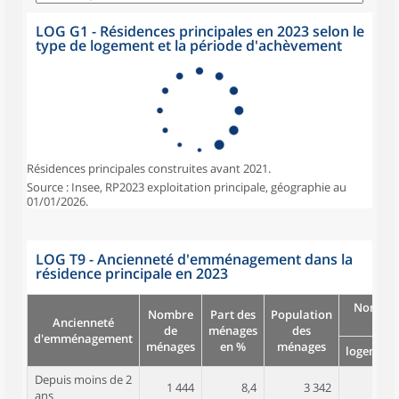
LOG G1 - Résidences principales en 2023 selon le
type de logement et la période d'achèvement
Résidences principales construites avant 2021.
Source : Insee, RP2023 exploitation principale, géographie au
01/01/2026.
LOG T9 - Ancienneté d'emménagement dans la
résidence principale en 2023
Nombre
Nombre
Part des
Population
Ancienneté
pièc
de
ménages
des
d'emménagement
ménages
en %
ménages
logement
Depuis moins de 2
1 444
8,4
3 342
4,2
ans