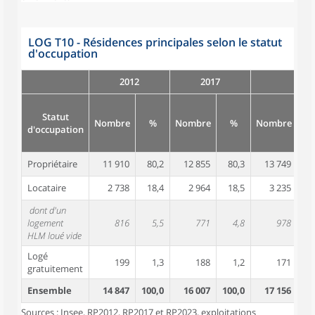
LOG T10 - Résidences principales selon le statut
d'occupation
2012
2017
Statut
Nombre
%
Nombre
%
Nombre
d'occupation
Propriétaire
11 910
80,2
12 855
80,3
13 749
8
Locataire
2 738
18,4
2 964
18,5
3 235
1
dont d'un
logement
816
5,5
771
4,8
978
HLM loué vide
Logé
199
1,3
188
1,2
171
gratuitement
Ensemble
14 847
100,0
16 007
100,0
17 156
10
Sources : Insee, RP2012, RP2017 et RP2023, exploitations