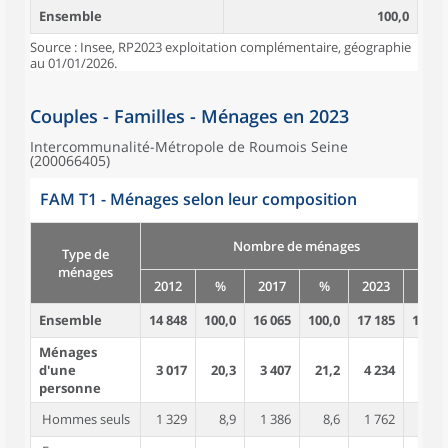
Ensemble
100,0
Source : Insee, RP2023 exploitation complémentaire, géographie
au 01/01/2026.
Couples - Familles - Ménages en 2023
Intercommunalité-Métropole de Roumois Seine
(200066405)
FAM T1 - Ménages selon leur composition
Nombre de ménages
Type de
ménages
2012
%
2017
%
2023
%
Ensemble
14 848
100,0
16 065
100,0
17 185
100,0
Ménages
d'une
3 017
20,3
3 407
21,2
4 234
24,6
personne
Hommes seuls
1 329
8,9
1 386
8,6
1 762
10,3