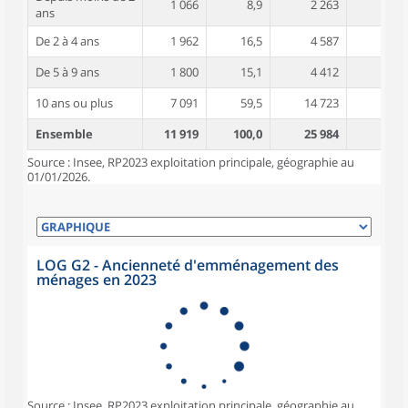
1 066
8,9
2 263
4,1
ans
De 2 à 4 ans
1 962
16,5
4 587
4,2
De 5 à 9 ans
1 800
15,1
4 412
4,5
10 ans ou plus
7 091
59,5
14 723
4,9
Ensemble
11 919
100,0
25 984
4,7
Source : Insee, RP2023 exploitation principale, géographie au
01/01/2026.
LOG G2 - Ancienneté d'emménagement des
ménages en 2023
Source : Insee, RP2023 exploitation principale, géographie au