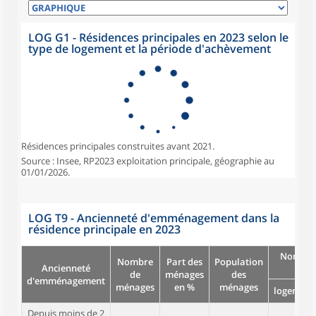
LOG G1 - Résidences principales en 2023 selon le
type de logement et la période d'achèvement
Résidences principales construites avant 2021.
Source : Insee, RP2023 exploitation principale, géographie au
01/01/2026.
LOG T9 - Ancienneté d'emménagement dans la
résidence principale en 2023
Nombre
Nombre
Part des
Population
Ancienneté
pièc
de
ménages
des
d'emménagement
ménages
en %
ménages
logement
Depuis moins de 2