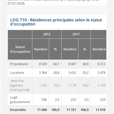
01/01/2026.
LOG T10 - Résidences principales selon le statut
d'occupation
2012
2017
Statut
Nombre
%
Nombre
%
Nombre
d'occupation
Propriétaire
8 020
68,7
8 087
68,8
8 212
6
Locataire
3 364
28,8
3 432
29,2
3 478
2
dont d'un
logement
1 162
10,0
1 174
10,0
1 143
HLM loué vide
Logé
296
2,5
232
2,0
229
gratuitement
Ensemble
11 680
100,0
11 751
100,0
11 919
10