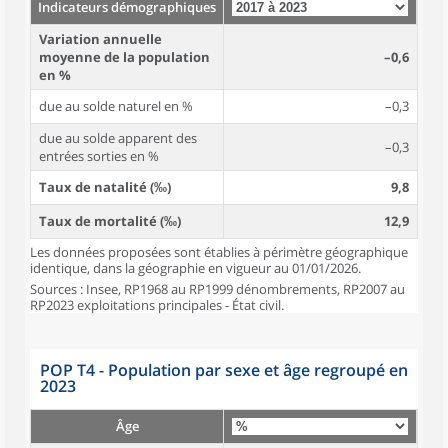
Indicateurs démographiques
Variation annuelle
moyenne de la population
–0,6
en %
due au solde naturel en %
–0,3
due au solde apparent des
–0,3
entrées sorties en %
Taux de natalité (‰)
9,8
Taux de mortalité (‰)
12,9
Les données proposées sont établies à périmètre géographique
identique, dans la géographie en vigueur au 01/01/2026.
Sources : Insee, RP1968 au RP1999 dénombrements, RP2007 au
RP2023 exploitations principales - État civil.
POP T4 - Population par sexe et âge regroupé en
2023
Âge