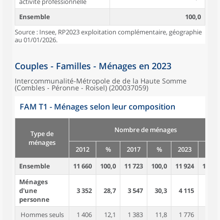
activité professionnelle
Ensemble
100,0
Source : Insee, RP2023 exploitation complémentaire, géographie
au 01/01/2026.
Couples - Familles - Ménages en 2023
Intercommunalité-Métropole de de la Haute Somme
(Combles - Péronne - Roisel) (200037059)
FAM T1 - Ménages selon leur composition
Nombre de ménages
Type de
ménages
2012
%
2017
%
2023
%
Ensemble
11 660
100,0
11 723
100,0
11 924
100,0
Ménages
d'une
3 352
28,7
3 547
30,3
4 115
34,5
personne
Hommes seuls
1 406
12,1
1 383
11,8
1 776
14,9