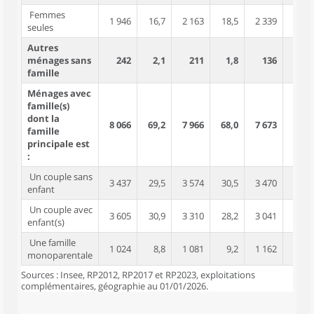
Femmes
1 946
16,7
2 163
18,5
2 339
19,6
seules
Autres
ménages sans
242
2,1
211
1,8
136
1,1
famille
Ménages avec
famille(s)
dont la
8 066
69,2
7 966
68,0
7 673
64,3
famille
principale est
:
Un couple sans
3 437
29,5
3 574
30,5
3 470
29,1
enfant
Un couple avec
3 605
30,9
3 310
28,2
3 041
25,5
enfant(s)
Une famille
1 024
8,8
1 081
9,2
1 162
9,7
monoparentale
Sources : Insee, RP2012, RP2017 et RP2023, exploitations
complémentaires, géographie au 01/01/2026.