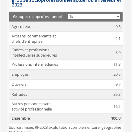
groupe socioprofessionnel actuel ou antérieur en
2023
Groupe socioprofessionnel
Agriculteurs
0,6
Artisans, commerçants et
2,1
chefs d’entreprise
Cadres et professions
3,0
intellectuelles supérieures
Professions intermédiaires
11,3
Employés
20,5
Ouvriers
9,7
Retraités
36,3
Autres personnes sans
16,5
activité professionnelle
Ensemble
100,0
Source : Insee, RP2023 exploitation complémentaire, géographie