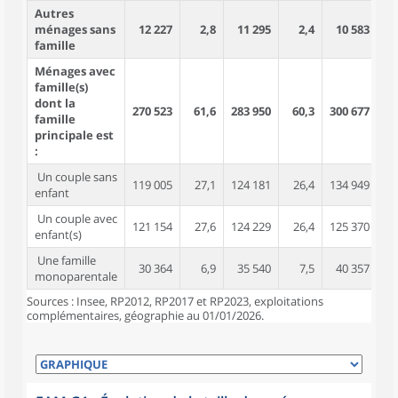
Autres
ménages sans
12 227
2,8
11 295
2,4
10 583
famille
Ménages avec
famille(s)
dont la
270 523
61,6
283 950
60,3
300 677
5
famille
principale est
:
Un couple sans
119 005
27,1
124 181
26,4
134 949
2
enfant
Un couple avec
121 154
27,6
124 229
26,4
125 370
2
enfant(s)
Une famille
30 364
6,9
35 540
7,5
40 357
monoparentale
Sources : Insee, RP2012, RP2017 et RP2023, exploitations
complémentaires, géographie au 01/01/2026.