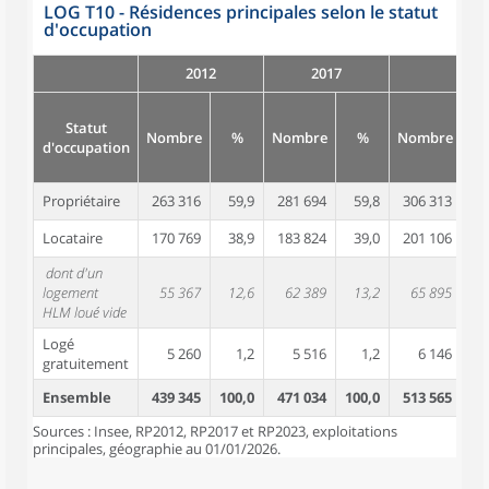
LOG T10 - Résidences principales selon le statut
d'occupation
2012
2017
Statut
Nombre
%
Nombre
%
Nombre
d'occupation
Propriétaire
263 316
59,9
281 694
59,8
306 313
5
Locataire
170 769
38,9
183 824
39,0
201 106
3
dont d'un
logement
55 367
12,6
62 389
13,2
65 895
1
HLM loué vide
Logé
5 260
1,2
5 516
1,2
6 146
gratuitement
Ensemble
439 345
100,0
471 034
100,0
513 565
10
Sources : Insee, RP2012, RP2017 et RP2023, exploitations
principales, géographie au 01/01/2026.