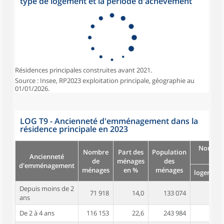
type de logement et la période d'achèvement
Résidences principales construites avant 2021.
Source : Insee, RP2023 exploitation principale, géographie au
01/01/2026.
LOG T9 - Ancienneté d'emménagement dans la
résidence principale en 2023
Nombre
Nombre
Part des
Population
Ancienneté
pièc
de
ménages
des
d'emménagement
ménages
en %
ménages
logement
Depuis moins de 2
71 918
14,0
133 074
3,2
ans
De 2 à 4 ans
116 153
22,6
243 984
3,6