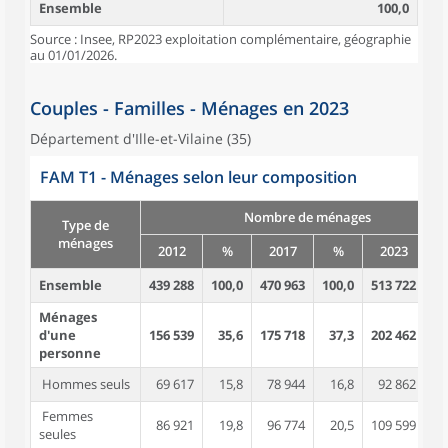
Ensemble
100,0
Source : Insee, RP2023 exploitation complémentaire, géographie
au 01/01/2026.
Couples - Familles - Ménages en 2023
Département d'Ille-et-Vilaine (35)
FAM T1 - Ménages selon leur composition
Nombre de ménages
Type de
ménages
2012
%
2017
%
2023
Ensemble
439 288
100,0
470 963
100,0
513 722
10
Ménages
d'une
156 539
35,6
175 718
37,3
202 462
3
personne
Hommes seuls
69 617
15,8
78 944
16,8
92 862
1
Femmes
86 921
19,8
96 774
20,5
109 599
2
seules