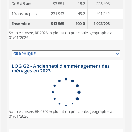
De 5 à 9 ans
93 551
18,2
225 498
4,2
10 ans ou plus
231 943
45,2
491 242
4,9
Ensemble
513 565
100,0
1 093 798
4,2
Source : Insee, RP2023 exploitation principale, géographie au
01/01/2026.
LOG G2 - Ancienneté d'emménagement des
ménages en 2023
Source : Insee, RP2023 exploitation principale, géographie au
01/01/2026.