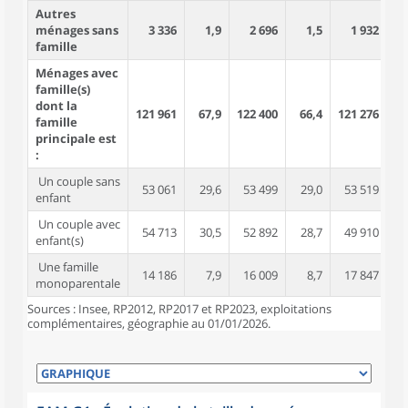
Autres
ménages sans
3 336
1,9
2 696
1,5
1 932
famille
Ménages avec
famille(s)
dont la
121 961
67,9
122 400
66,4
121 276
6
famille
principale est
:
Un couple sans
53 061
29,6
53 499
29,0
53 519
2
enfant
Un couple avec
54 713
30,5
52 892
28,7
49 910
2
enfant(s)
Une famille
14 186
7,9
16 009
8,7
17 847
monoparentale
Sources : Insee, RP2012, RP2017 et RP2023, exploitations
complémentaires, géographie au 01/01/2026.