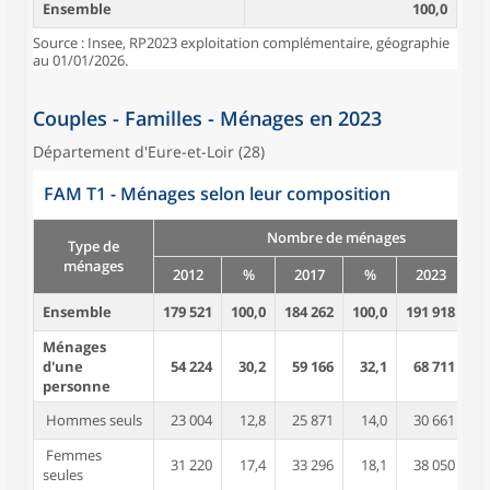
Ensemble
100,0
Source : Insee, RP2023 exploitation complémentaire, géographie
au 01/01/2026.
Couples - Familles - Ménages en 2023
Département d'Eure-et-Loir (28)
FAM T1 - Ménages selon leur composition
Nombre de ménages
Type de
ménages
2012
%
2017
%
2023
Ensemble
179 521
100,0
184 262
100,0
191 918
10
Ménages
d'une
54 224
30,2
59 166
32,1
68 711
3
personne
Hommes seuls
23 004
12,8
25 871
14,0
30 661
1
Femmes
31 220
17,4
33 296
18,1
38 050
1
seules