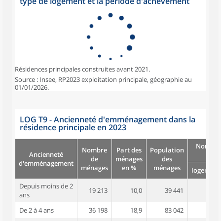
type de logement et la période d'achèvement
Résidences principales construites avant 2021.
Source : Insee, RP2023 exploitation principale, géographie au
01/01/2026.
LOG T9 - Ancienneté d'emménagement dans la
résidence principale en 2023
Nombre
Nombre
Part des
Population
Ancienneté
pièc
de
ménages
des
d'emménagement
ménages
en %
ménages
logement
Depuis moins de 2
19 213
10,0
39 441
3,6
ans
De 2 à 4 ans
36 198
18,9
83 042
3,9