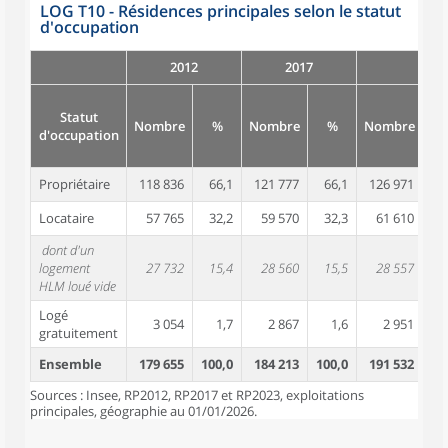
LOG T10 - Résidences principales selon le statut
d'occupation
2012
2017
Statut
Nombre
%
Nombre
%
Nombre
d'occupation
Propriétaire
118 836
66,1
121 777
66,1
126 971
6
Locataire
57 765
32,2
59 570
32,3
61 610
3
dont d'un
logement
27 732
15,4
28 560
15,5
28 557
1
HLM loué vide
Logé
3 054
1,7
2 867
1,6
2 951
gratuitement
Ensemble
179 655
100,0
184 213
100,0
191 532
10
Sources : Insee, RP2012, RP2017 et RP2023, exploitations
principales, géographie au 01/01/2026.