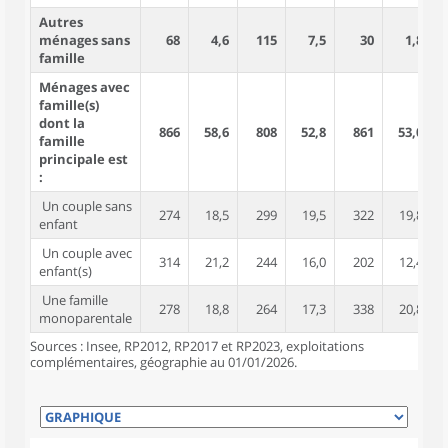
Autres
ménages sans
68
4,6
115
7,5
30
1,8
famille
Ménages avec
famille(s)
dont la
866
58,6
808
52,8
861
53,0
2
famille
principale est
:
Un couple sans
274
18,5
299
19,5
322
19,8
enfant
Un couple avec
314
21,2
244
16,0
202
12,4
1
enfant(s)
Une famille
278
18,8
264
17,3
338
20,8
monoparentale
Sources : Insee, RP2012, RP2017 et RP2023, exploitations
complémentaires, géographie au 01/01/2026.