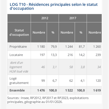
LOG T10 - Résidences principales selon le statut
d'occupation
2012
2017
Statut
Nombre
%
Nombre
%
Nombre
d'occupation
Propriétaire
1 180
79,9
1 244
81,7
1 260
7
Locataire
197
13,3
216
14,2
239
1
dont d'un
logement
46
3,1
58
3,8
34
HLM loué vide
Logé
99
6,7
62
4,1
120
gratuitement
Ensemble
1 476
100,0
1 522
100,0
1 619
10
Sources : Insee, RP2012, RP2017 et RP2023, exploitations
principales, géographie au 01/01/2026.