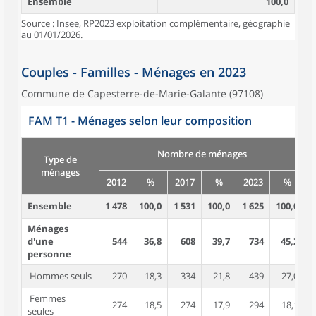
Ensemble
100,0
Source : Insee, RP2023 exploitation complémentaire, géographie
au 01/01/2026.
Couples - Familles - Ménages en 2023
Commune de Capesterre-de-Marie-Galante (97108)
FAM T1 - Ménages selon leur composition
Nombre de ménages
Type de
ménages
2012
%
2017
%
2023
%
Ensemble
1 478
100,0
1 531
100,0
1 625
100,0
3
Ménages
d'une
544
36,8
608
39,7
734
45,2
personne
Hommes seuls
270
18,3
334
21,8
439
27,0
Femmes
274
18,5
274
17,9
294
18,1
seules