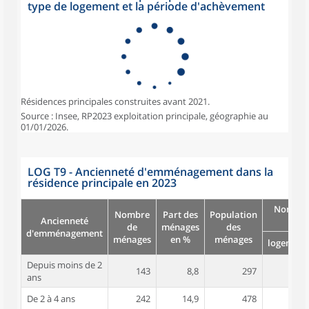
type de logement et la période d'achèvement
Résidences principales construites avant 2021.
Source : Insee, RP2023 exploitation principale, géographie au
01/01/2026.
LOG T9 - Ancienneté d'emménagement dans la
résidence principale en 2023
Nombre
Nombre
Part des
Population
Ancienneté
pièc
de
ménages
des
d'emménagement
ménages
en %
ménages
logement
Depuis moins de 2
143
8,8
297
3,7
ans
De 2 à 4 ans
242
14,9
478
3,7