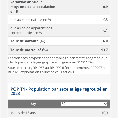
Variation annuelle
moyenne de la population
–0,9
en %
due au solde naturel en %
–0,8
due au solde apparent des
–0,1
entrées sorties en %
Taux de natalité (‰)
6,0
Taux de mortalité (‰)
13,7
Les données proposées sont établies à périmètre géographique
identique, dans la géographie en vigueur au 01/01/2026.
Sources : Insee, RP1967 au RP1999 dénombrements, RP2007 au
RP2023 exploitations principales - État civil.
POP T4 - Population par sexe et âge regroupé en
2023
Âge
Moins de 15 ans
10,0