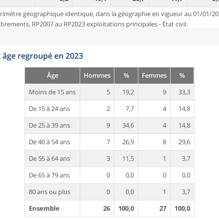
rimètre géographique identique, dans la géographie en vigueur au 01/01/20
ements, RP2007 au RP2023 exploitations principales - État civil.
t âge regroupé en 2023
Âge
Hommes
%
Femmes
%
Moins de 15 ans
5
19,2
9
33,3
De 15 à 24 ans
2
7,7
4
14,8
De 25 à 39 ans
9
34,6
4
14,8
De 40 à 54 ans
7
26,9
8
29,6
De 55 à 64 ans
3
11,5
1
3,7
De 65 à 79 ans
0
0,0
0
0,0
80 ans ou plus
0
0,0
1
3,7
Ensemble
26
100,0
27
100,0