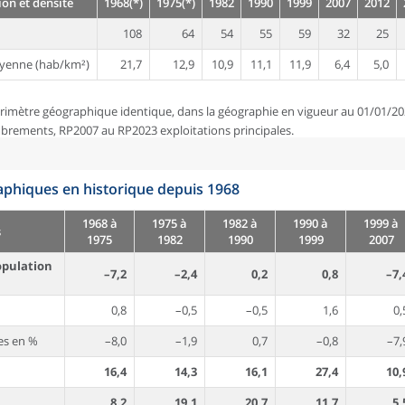
on et densité
1968(*)
1975(*)
1982
1990
1999
2007
2012
108
64
54
55
59
32
25
yenne (hab/km²)
21,7
12,9
10,9
11,1
11,9
6,4
5,0
rimètre géographique identique, dans la géographie en vigueur au 01/01/20
brements, RP2007 au RP2023 exploitations principales.
phiques en historique depuis 1968
1968 à
1975 à
1982 à
1990 à
1999 à
s
1975
1982
1990
1999
2007
opulation
–7,2
–2,4
0,2
0,8
–7,
0,8
–0,5
–0,5
1,6
0,
es en %
–8,0
–1,9
0,7
–0,8
–7,
16,4
14,3
16,1
27,4
10,
8,2
19,1
20,7
11,7
5,