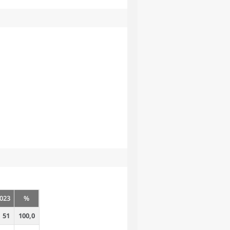
023
%
51
100,0