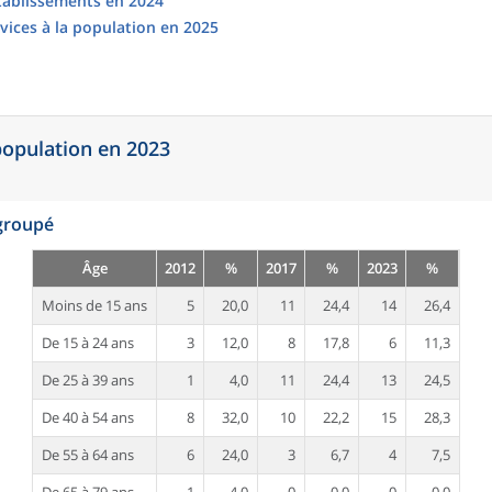
établissements en 2024
vices à la population en 2025
 population en 2023
egroupé
Âge
2012
%
2017
%
2023
%
Moins de 15 ans
5
20,0
11
24,4
14
26,4
De 15 à 24 ans
3
12,0
8
17,8
6
11,3
De 25 à 39 ans
1
4,0
11
24,4
13
24,5
De 40 à 54 ans
8
32,0
10
22,2
15
28,3
De 55 à 64 ans
6
24,0
3
6,7
4
7,5