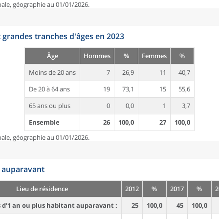
pale, géographie au 01/01/2026.
t grandes tranches d'âges en 2023
Âge
Hommes
%
Femmes
%
Moins de 20 ans
7
26,9
11
40,7
De 20 à 64 ans
19
73,1
15
55,6
65 ans ou plus
0
0,0
1
3,7
Ensemble
26
100,0
27
100,0
pale, géographie au 01/01/2026.
n auparavant
Lieu de résidence
2012
%
2017
%
2
d'1 an ou plus habitant auparavant :
25
100,0
45
100,0