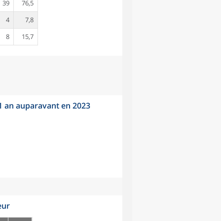
39
76,5
4
7,8
8
15,7
 1 an auparavant en 2023
eur