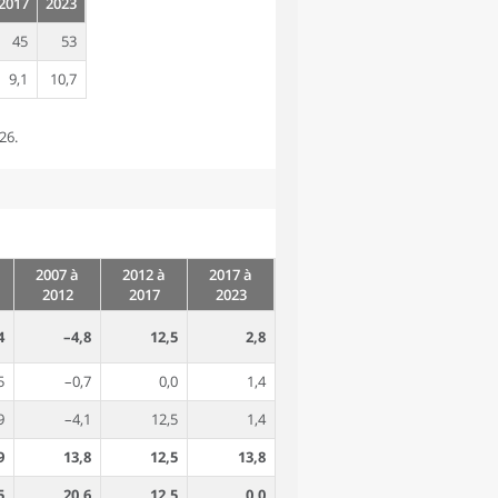
2017
2023
45
53
9,1
10,7
26.
2007 à
2012 à
2017 à
2012
2017
2023
4
–4,8
12,5
2,8
5
–0,7
0,0
1,4
9
–4,1
12,5
1,4
9
13,8
12,5
13,8
5
20,6
12,5
0,0