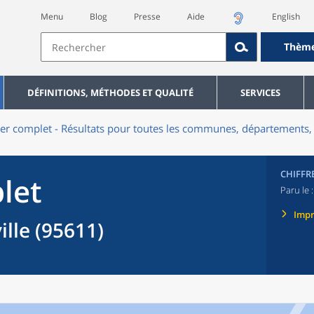
Menu
Blog
Presse
Aide
English
Thèm
DÉFINITIONS, MÉTHODES ET QUALITÉ
SERVICES
er complet - Résultats pour toutes les communes, départements, 
CHIFFR
let
Paru le 
Imp
le (95611)