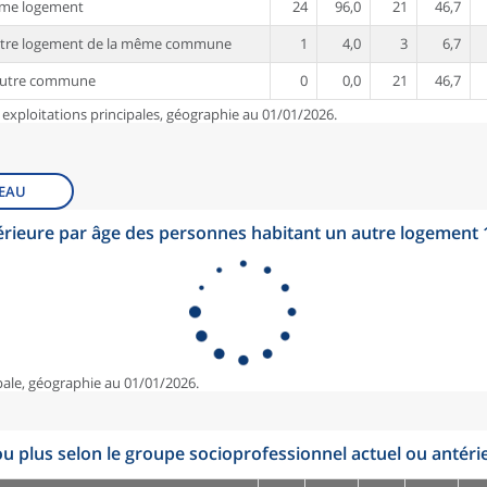
ême logement
24
96,0
21
46,7
utre logement de la même commune
1
4,0
3
6,7
autre commune
0
0,0
21
46,7
 exploitations principales, géographie au 01/01/2026.
EAU
érieure par âge des personnes habitant un autre logement
pale, géographie au 01/01/2026.
u plus selon le groupe socioprofessionnel actuel ou antéri