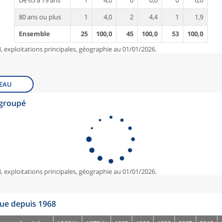
De 65 à 79 ans
1
4,0
0
0,0
0
0,0
80 ans ou plus
1
4,0
2
4,4
1
1,9
Ensemble
25
100,0
45
100,0
53
100,0
, exploitations principales, géographie au 01/01/2026.
EAU
egroupé
, exploitations principales, géographie au 01/01/2026.
que depuis 1968