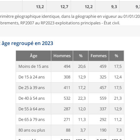
13,2
12,7
12,2
9,3
9,
rimètre géographique identique, dans la géographie en vigueur au 01/01/20
ements, RP2007 au RP2023 exploitations principales - État civil.
t âge regroupé en 2023
Âge
Hommes
%
Femmes
%
Moins de 15 ans
494
20,6
459
17,5
De 15 à 24 ans
308
12,9
325
12,4
De 25 à 39 ans
411
17,2
457
17,5
De 40 à 54 ans
532
22,3
559
21,3
De 55 à 64 ans
287
12,0
337
12,9
De 65 à 79 ans
271
11,3
292
11,2
80 ans ou plus
88
3,7
190
7,3