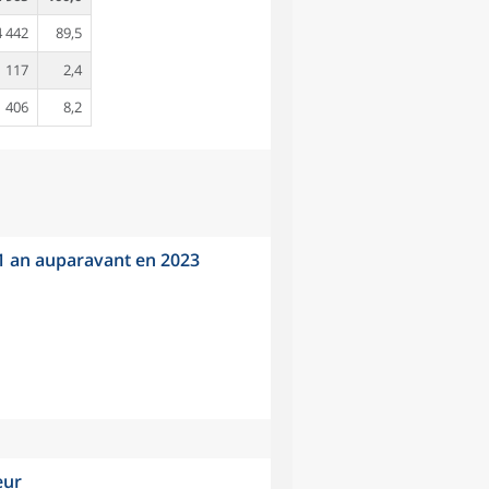
4 442
89,5
117
2,4
406
8,2
 1 an auparavant en 2023
eur