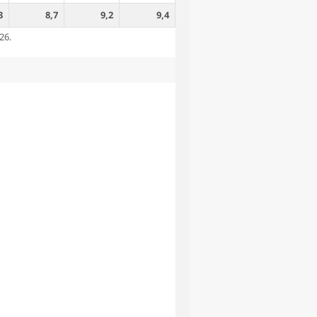
3
8,7
9,2
9,4
26.