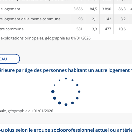
me logement
3 686
84,5
3 890
86,3
tre logement de la même commune
93
2,1
142
3,2
utre commune
581
13,3
477
10,6
 exploitations principales, géographie au 01/01/2026.
EAU
érieure par âge des personnes habitant un autre logement
pale, géographie au 01/01/2026.
u plus selon le groupe socioprofessionnel actuel ou antéri