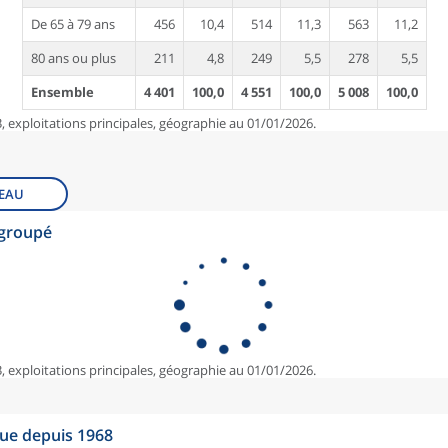
De 65 à 79 ans
456
10,4
514
11,3
563
11,2
80 ans ou plus
211
4,8
249
5,5
278
5,5
Ensemble
4 401
100,0
4 551
100,0
5 008
100,0
, exploitations principales, géographie au 01/01/2026.
EAU
egroupé
, exploitations principales, géographie au 01/01/2026.
que depuis 1968