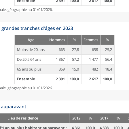
Ensemble
2 391
100,0
2 617
100,0
pale, géographie au 01/01/2026.
t grandes tranches d'âges en 2023
Âge
Hommes
%
Femmes
%
Moins de 20 ans
665
27,8
658
25,2
De 20 à 64 ans
1 367
57,2
1 477
56,4
65 ans ou plus
359
15,0
482
18,4
Ensemble
2 391
100,0
2 617
100,0
pale, géographie au 01/01/2026.
n auparavant
Lieu de résidence
2012
%
2017
%
'1 an ou plus habitant auparavant :
4 361
100,0
4 508
100,0