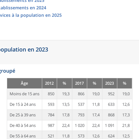
tablissements en 2025
établissements en 2024
vices à la population en 2025
 population en 2023
egroupé
Âge
2012
%
2017
%
2023
%
Moins de 15 ans
850
19,3
866
19,0
952
19,0
De 15 à 24 ans
593
13,5
537
11,8
633
12,6
De 25 à 39 ans
784
17,8
793
17,4
868
17,3
De 40 à 54 ans
987
22,4
1 020
22,4
1 091
21,8
De 55 à 64 ans
521
11,8
573
12,6
624
12,5