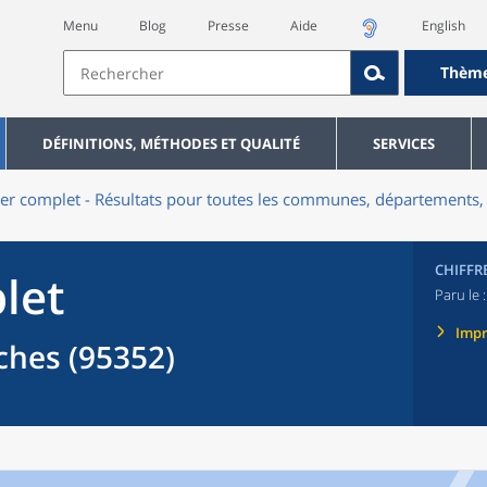
Menu
Blog
Presse
Aide
English
Thèm
DÉFINITIONS, MÉTHODES ET QUALITÉ
SERVICES
er complet - Résultats pour toutes les communes, départements, 
CHIFFR
let
Paru le 
Imp
hes (95352)