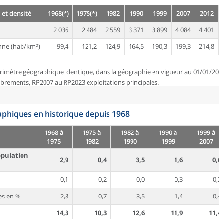
 et densité
1968(*)
1975(*)
1982
1990
1999
2007
2012
2 036
2 484
2 559
3 371
3 899
4 084
4 401
nne (hab/km²)
99,4
121,2
124,9
164,5
190,3
199,3
214,8
rimètre géographique identique, dans la géographie en vigueur au 01/01/20
brements, RP2007 au RP2023 exploitations principales.
phiques en historique depuis 1968
1968 à
1975 à
1982 à
1990 à
1999 à
s
1975
1982
1990
1999
2007
opulation
2,9
0,4
3,5
1,6
0,
0,1
–0,2
0,0
0,3
0,
es en %
2,8
0,7
3,5
1,4
0,
14,3
10,3
12,6
11,9
11,