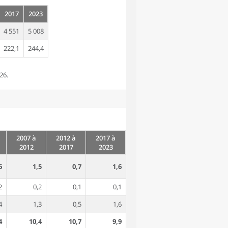
2017
2023
4 551
5 008
222,1
244,4
26.
2007 à
2012 à
2017 à
2012
2017
2023
6
1,5
0,7
1,6
2
0,2
0,1
0,1
4
1,3
0,5
1,6
4
10,4
10,7
9,9