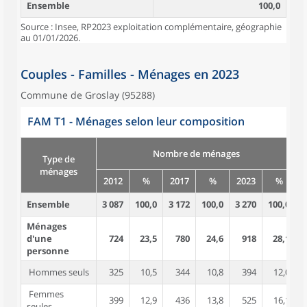
Ensemble
100,0
Source : Insee, RP2023 exploitation complémentaire, géographie
au 01/01/2026.
Couples - Familles - Ménages en 2023
Commune de Groslay (95288)
FAM T1 - Ménages selon leur composition
Nombre de ménages
Type de
ménages
2012
%
2017
%
2023
%
Ensemble
3 087
100,0
3 172
100,0
3 270
100,0
8
Ménages
d'une
724
23,5
780
24,6
918
28,1
personne
Hommes seuls
325
10,5
344
10,8
394
12,0
Femmes
399
12,9
436
13,8
525
16,1
seules