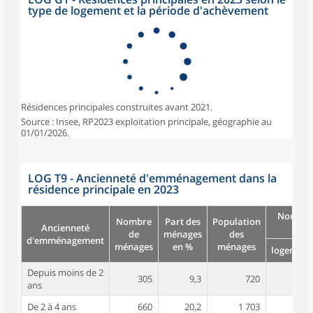
type de logement et la période d'achèvement
Résidences principales construites avant 2021.
Source : Insee, RP2023 exploitation principale, géographie au
01/01/2026.
LOG T9 - Ancienneté d'emménagement dans la
résidence principale en 2023
Nombre
Nombre
Part des
Population
Ancienneté
pièc
de
ménages
des
d'emménagement
ménages
en %
ménages
logement
Depuis moins de 2
305
9,3
720
3,4
ans
De 2 à 4 ans
660
20,2
1 703
3,5