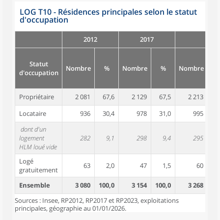
LOG T10 - Résidences principales selon le statut
d'occupation
2012
2017
Statut
Nombre
%
Nombre
%
Nombre
d'occupation
Propriétaire
2 081
67,6
2 129
67,5
2 213
6
Locataire
936
30,4
978
31,0
995
3
dont d'un
logement
282
9,1
298
9,4
295
HLM loué vide
Logé
63
2,0
47
1,5
60
gratuitement
Ensemble
3 080
100,0
3 154
100,0
3 268
10
Sources : Insee, RP2012, RP2017 et RP2023, exploitations
principales, géographie au 01/01/2026.