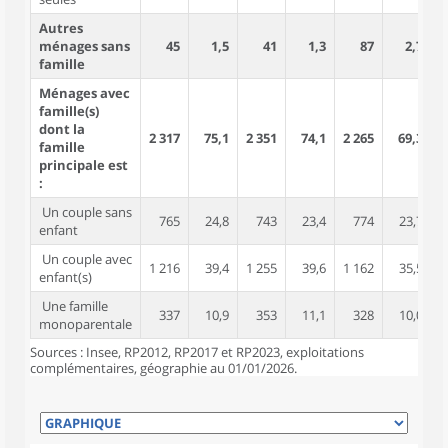
Autres
ménages sans
45
1,5
41
1,3
87
2,7
famille
Ménages avec
famille(s)
dont la
2 317
75,1
2 351
74,1
2 265
69,3
7
famille
principale est
:
Un couple sans
765
24,8
743
23,4
774
23,7
1
enfant
Un couple avec
1 216
39,4
1 255
39,6
1 162
35,5
4
enfant(s)
Une famille
337
10,9
353
11,1
328
10,0
monoparentale
Sources : Insee, RP2012, RP2017 et RP2023, exploitations
complémentaires, géographie au 01/01/2026.