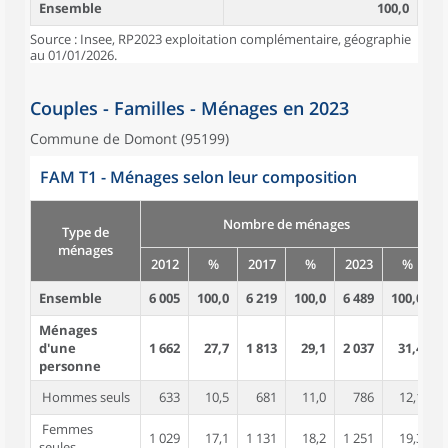
Ensemble
100,0
Source : Insee, RP2023 exploitation complémentaire, géographie
au 01/01/2026.
Couples - Familles - Ménages en 2023
Commune de Domont (95199)
FAM T1 - Ménages selon leur composition
Nombre de ménages
Type de
ménages
2012
%
2017
%
2023
%
Ensemble
6 005
100,0
6 219
100,0
6 489
100,0
1
Ménages
d'une
1 662
27,7
1 813
29,1
2 037
31,4
personne
Hommes seuls
633
10,5
681
11,0
786
12,1
Femmes
1 029
17,1
1 131
18,2
1 251
19,3
seules