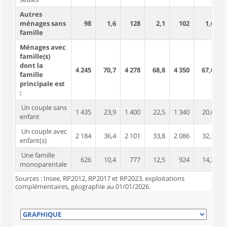
Autres
ménages sans
98
1,6
128
2,1
102
1,6
famille
Ménages avec
famille(s)
dont la
4 245
70,7
4 278
68,8
4 350
67,0
1
famille
principale est
:
Un couple sans
1 435
23,9
1 400
22,5
1 340
20,6
enfant
Un couple avec
2 184
36,4
2 101
33,8
2 086
32,1
enfant(s)
Une famille
626
10,4
777
12,5
924
14,2
monoparentale
Sources : Insee, RP2012, RP2017 et RP2023, exploitations
complémentaires, géographie au 01/01/2026.