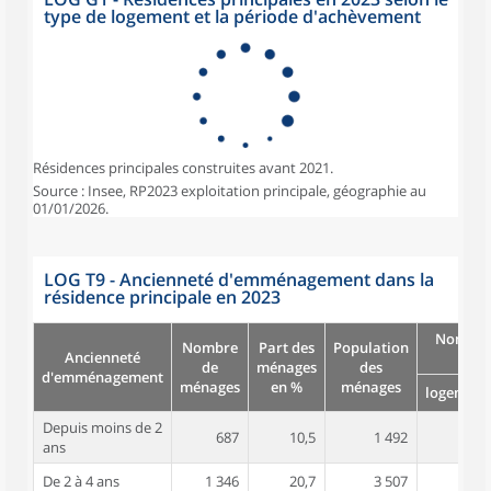
type de logement et la période d'achèvement
Résidences principales construites avant 2021.
Source : Insee, RP2023 exploitation principale, géographie au
01/01/2026.
LOG T9 - Ancienneté d'emménagement dans la
résidence principale en 2023
Nombre
Nombre
Part des
Population
Ancienneté
pièc
de
ménages
des
d'emménagement
ménages
en %
ménages
logement
Depuis moins de 2
687
10,5
1 492
3,0
ans
De 2 à 4 ans
1 346
20,7
3 507
3,5