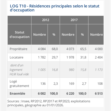
LOG T10 - Résidences principales selon le statut
d'occupation
2012
2017
Statut
Nombre
%
Nombre
%
Nombre
d'occupation
Propriétaire
4 084
68,0
4 073
65,5
4 000
6
Locataire
1 782
29,7
1 978
31,8
2 404
3
dont d'un
logement
1 005
16,8
980
15,8
1 173
1
HLM loué vide
Logé
136
2,3
169
2,7
108
gratuitement
Ensemble
6 002
100,0
6 220
100,0
6 513
10
Sources : Insee, RP2012, RP2017 et RP2023, exploitations
principales, géographie au 01/01/2026.