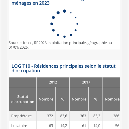
ménages en 2023
Source : Insee, RP2023 exploitation principale, géographie au
01/01/2026.
LOG T10 - Résidences principales selon le statut
d'occupation
2012
2017
Statut
Nombre
%
Nombre
%
Nombre
d'occupation
Propriétaire
372
83,6
363
83,3
386
8
Locataire
63
14,2
61
14,0
56
1