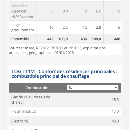
dont d'un
logement
0
0,0
0
0,0
0
HLM loué vide
Logé
10
2,2
12
2,8
6
gratuitement
Ensemble
445
100,0
436
100,0
448
10
Sources : Insee, RP2012, RP2017 et RP2023, exploitations
principales, géographie au 01/01/2026.
LOG T11M - Confort des résidences principales :
combustible principal de chauffage
Combustible
Gaz de ville - réseau de
18,5
chaleur
Fioul (mazout)
17,0
Electricité
40,0