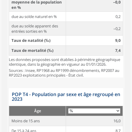
moyenne de la population
–0,0
en %
due au solde naturel en %
0,2
due au solde apparent des
–0,2
entrées sorties en %
Taux de natalité (‰)
9,0
Taux de mortalité (‰)
7,4
Les données proposées sont établies à périmètre géographique
identique, dans la géographie en vigueur au 01/01/2026.
Sources : Insee, RP1968 au RP1999 dénombrements, RP2007 au
RP2023 exploitations principales - État civil.
POP T4 - Population par sexe et âge regroupé en
2023
Âge
Moins de 15 ans
16,0
De 15 à 24 ans
8,7