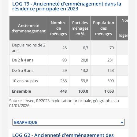
LOG T9 - Ancienneté d'emménagement dans la
résidence principale en 2023
Nombre
Nombre
Part des
Population
Ancienneté
pièc
de
ménages
des
d'emménagement
ménages
en %
ménages
logement
Depuis moins de 2
28
6,3
70
4,8
ans
De 2 à 4 ans
93
20,8
231
4,4
De 5 à 9 ans
59
13,2
153
4,4
10 ans ou plus
268
59,8
599
5,2
Ensemble
448
100,0
1 053
4,9
Source : Insee, RP2023 exploitation principale, géographie au
01/01/2026.
LOG G2 - Ancienneté d'emménagement des