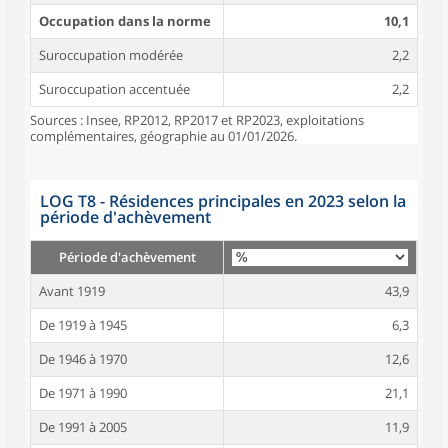
Occupation dans la norme
10,1
Suroccupation modérée
2,2
Suroccupation accentuée
2,2
Sources : Insee, RP2012, RP2017 et RP2023, exploitations
complémentaires, géographie au 01/01/2026.
LOG T8 - Résidences principales en 2023 selon la
période d'achèvement
Période d'achèvement
Avant 1919
43,9
De 1919 à 1945
6,3
De 1946 à 1970
12,6
De 1971 à 1990
21,1
De 1991 à 2005
11,9