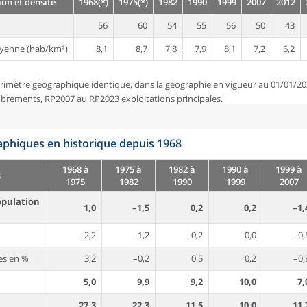
on et densité
1968(*)
1975(*)
1982
1990
1999
2007
2012
56
60
54
55
56
50
43
yenne (hab/km²)
8,1
8,7
7,8
7,9
8,1
7,2
6,2
rimètre géographique identique, dans la géographie en vigueur au 01/01/20
brements, RP2007 au RP2023 exploitations principales.
phiques en historique depuis 1968
1968 à
1975 à
1982 à
1990 à
1999 à
s
1975
1982
1990
1999
2007
opulation
1,0
–1,5
0,2
0,2
–1,
–2,2
–1,2
–0,2
0,0
–0,
es en %
3,2
–0,2
0,5
0,2
–0,
5,0
9,9
9,2
10,0
7,
27,3
22,3
11,5
10,0
11,