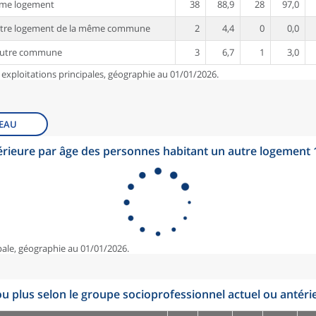
ême logement
38
88,9
28
97,0
utre logement de la même commune
2
4,4
0
0,0
autre commune
3
6,7
1
3,0
 exploitations principales, géographie au 01/01/2026.
EAU
érieure par âge des personnes habitant un autre logement
pale, géographie au 01/01/2026.
u plus selon le groupe socioprofessionnel actuel ou antéri