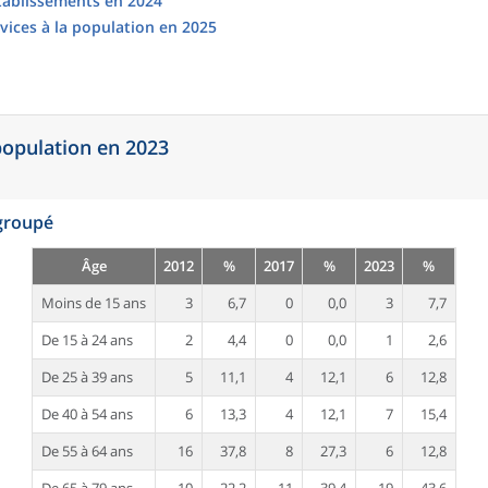
établissements en 2024
vices à la population en 2025
 population en 2023
egroupé
Âge
2012
%
2017
%
2023
%
Moins de 15 ans
3
6,7
0
0,0
3
7,7
De 15 à 24 ans
2
4,4
0
0,0
1
2,6
De 25 à 39 ans
5
11,1
4
12,1
6
12,8
De 40 à 54 ans
6
13,3
4
12,1
7
15,4
De 55 à 64 ans
16
37,8
8
27,3
6
12,8