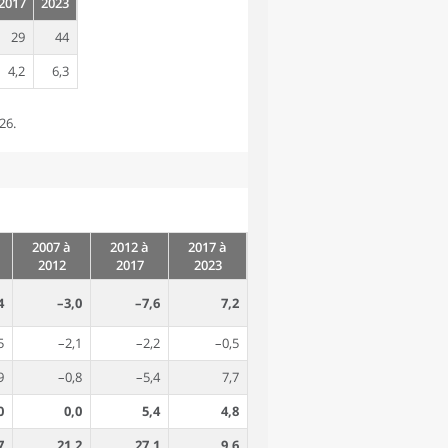
2017
2023
29
44
4,2
6,3
26.
2007 à
2012 à
2017 à
2012
2017
2023
4
–3,0
–7,6
7,2
5
–2,1
–2,2
–0,5
9
–0,8
–5,4
7,7
0
0,0
5,4
4,8
7
21,2
27,1
9,6