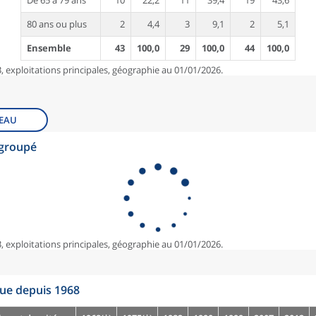
De 65 à 79 ans
10
22,2
11
39,4
19
43,6
80 ans ou plus
2
4,4
3
9,1
2
5,1
Ensemble
43
100,0
29
100,0
44
100,0
, exploitations principales, géographie au 01/01/2026.
EAU
egroupé
, exploitations principales, géographie au 01/01/2026.
que depuis 1968