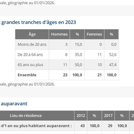
pale, géographie au 01/01/2026.
t grandes tranches d'âges en 2023
Âge
Hommes
%
Femmes
%
Moins de 20 ans
3
15,0
0
0,0
De 20 à 64 ans
8
35,0
11
52,6
65 ans ou plus
11
50,0
10
47,4
Ensemble
23
100,0
21
100,0
pale, géographie au 01/01/2026.
n auparavant
Lieu de résidence
2012
%
2017
%
2
d'1 an ou plus habitant auparavant :
43
100,0
29
100,0