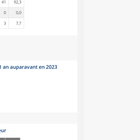
41
92,3
0
0,0
3
7,7
 1 an auparavant en 2023
eur