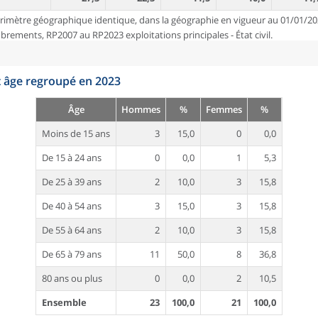
rimètre géographique identique, dans la géographie en vigueur au 01/01/20
ements, RP2007 au RP2023 exploitations principales - État civil.
t âge regroupé en 2023
Âge
Hommes
%
Femmes
%
Moins de 15 ans
3
15,0
0
0,0
De 15 à 24 ans
0
0,0
1
5,3
De 25 à 39 ans
2
10,0
3
15,8
De 40 à 54 ans
3
15,0
3
15,8
De 55 à 64 ans
2
10,0
3
15,8
De 65 à 79 ans
11
50,0
8
36,8
80 ans ou plus
0
0,0
2
10,5
Ensemble
23
100,0
21
100,0