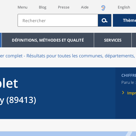
Menu
Blog
Presse
Aide
English
Thèm
DÉFINITIONS, MÉTHODES ET QUALITÉ
SERVICES
er complet - Résultats pour toutes les communes, départements, 
CHIFFR
let
Paru le 
Imp
 (89413)