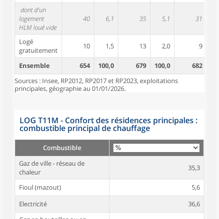
dont d'un
logement
40
6,1
35
5,1
31
HLM loué vide
Logé
10
1,5
13
2,0
9
gratuitement
Ensemble
654
100,0
679
100,0
682
10
Sources : Insee, RP2012, RP2017 et RP2023, exploitations
principales, géographie au 01/01/2026.
LOG T11M - Confort des résidences principales :
combustible principal de chauffage
Combustible
Gaz de ville - réseau de
35,3
chaleur
Fioul (mazout)
5,6
Electricité
36,6