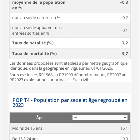
moyenne de la population
–0,3
en %
due au solde naturel en %
–0,2
due au solde apparent des
–0,1
entrées sorties en %
Taux de natalité (‰)
7,2
Taux de mortalité (‰)
9,7
Les données proposées sont établies à périmètre géographique
identique, dans la géographie en vigueur au 01/01/2026.
Sources : Insee, RP1968 au RP1999 dénombrements, RP2007 au
RP2023 exploitations principales - État civil.
POP T4 - Population par sexe et âge regroupé en
2023
Âge
Moins de 15 ans
16,1
De 15 à 24 ans
9,0