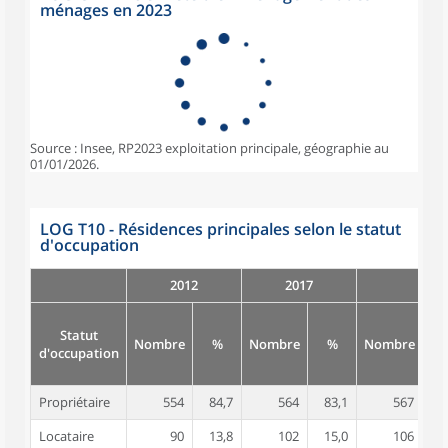
ménages en 2023
Source : Insee, RP2023 exploitation principale, géographie au
01/01/2026.
LOG T10 - Résidences principales selon le statut
d'occupation
2012
2017
Statut
Nombre
%
Nombre
%
Nombre
d'occupation
Propriétaire
554
84,7
564
83,1
567
8
Locataire
90
13,8
102
15,0
106
1