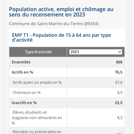
Population active, emploi et chômage au
sens du recensement en 2023
Commune de Saint-Martin-du-Tertre (89354)
EMP T1 - Population de 15 à 64 ans par type
d'activité
Type d'activité
Ensemble
868
Actifs en %
76,5
Actifs ayant un emploi en %
67,6
Chômeurs en %
8,9
Inactifs en %
23,5
Élèves, étudiants et
stagiaires non rémunérés en
8,3
%
Retraités ou préretraités en