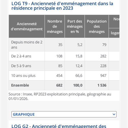
LOG T9 - Ancienneté d'emménagement dans la
résidence principale en 2023
Nombre
Nombre
Part des
Population
Ancienneté
pièc
de
ménages
des
d'emménagement
ménages
en %
ménages
logement
Depuis moins de 2
35
5,2
79
3,7
ans
De 2 à 4 ans
108
15,8
282
4,5
De 5 à 9 ans
85
12,4
228
4,7
10 ans ou plus
454
66,6
947
4,6
Ensemble
682
100,0
1 536
4,6
Source : Insee, RP2023 exploitation principale, géographie au
01/01/2026.
LOG G2 - Ancienneté d'emménagement des