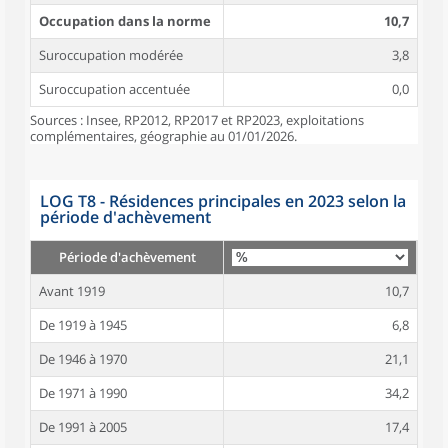
Occupation dans la norme
10,7
Suroccupation modérée
3,8
Suroccupation accentuée
0,0
Sources : Insee, RP2012, RP2017 et RP2023, exploitations
complémentaires, géographie au 01/01/2026.
LOG T8 - Résidences principales en 2023 selon la
période d'achèvement
Période d'achèvement
Avant 1919
10,7
De 1919 à 1945
6,8
De 1946 à 1970
21,1
De 1971 à 1990
34,2
De 1991 à 2005
17,4