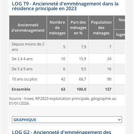
LOG T9 - Ancienneté d'emménagement dans la
résidence principale en 2023
Nombre
Nombre
Part des
Population
Ancienneté
pièc
de
ménages
des
d'emménagement
ménages
en %
ménages
logement
Depuis moins de 2
5
7,9
7
4,6
ans
De 2 à 4 ans
10
15,9
24
4,2
De 5 à 9 ans
6
9,5
16
5,2
10 ans ou plus
42
66,7
90
4,5
Ensemble
63
100,0
137
4,6
Source : Insee, RP2023 exploitation principale, géographie au
01/01/2026.
LOG G2 - Ancienneté d'emménagement des