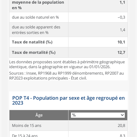
moyenne de la population
1,1
en %
due au solde naturel en %
–0,3
due au solde apparent des
1,4
entrées sorties en %
Taux de natalité (‰)
10,1
Taux de mortalité (‰)
12,7
Les données proposées sont établies à périmètre géographique
identique, dans la géographie en vigueur au 01/01/2026.
Sources : Insee, RP1968 au RP1999 dénombrements, RP2007 au
RP2023 exploitations principales - État civil.
POP T4 - Population par sexe et âge regroupé en
2023
Âge
Moins de 15 ans
20,8
De 15 à 24 ans
8,3