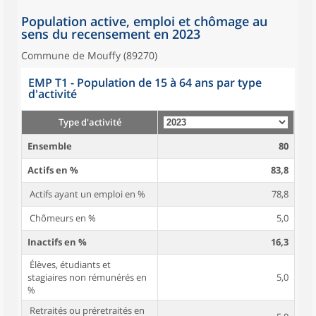
Population active, emploi et chômage au
sens du recensement en 2023
Commune de Mouffy (89270)
EMP T1 - Population de 15 à 64 ans par type
d'activité
Type d'activité
Ensemble
80
Actifs en %
83,8
Actifs ayant un emploi en %
78,8
Chômeurs en %
5,0
Inactifs en %
16,3
Élèves, étudiants et
stagiaires non rémunérés en
5,0
%
Retraités ou préretraités en