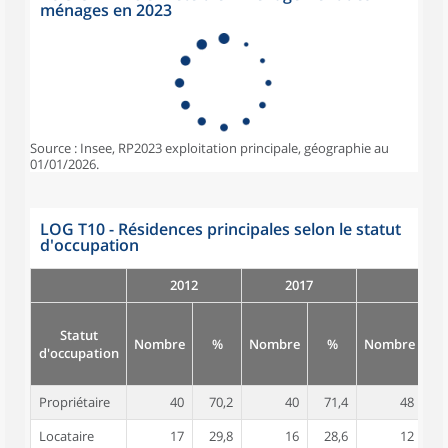
ménages en 2023
Source : Insee, RP2023 exploitation principale, géographie au
01/01/2026.
LOG T10 - Résidences principales selon le statut
d'occupation
2012
2017
Statut
Nombre
%
Nombre
%
Nombre
d'occupation
Propriétaire
40
70,2
40
71,4
48
7
Locataire
17
29,8
16
28,6
12
1