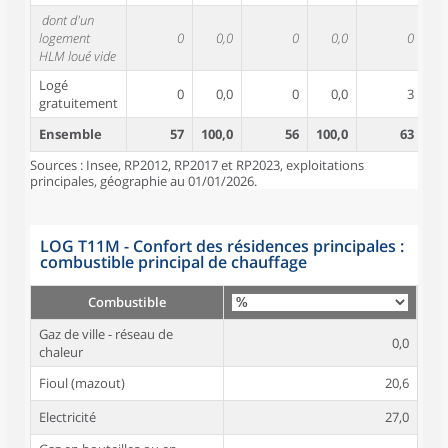
dont d'un
logement
0
0,0
0
0,0
0
HLM loué vide
Logé
0
0,0
0
0,0
3
gratuitement
Ensemble
57
100,0
56
100,0
63
10
Sources : Insee, RP2012, RP2017 et RP2023, exploitations
principales, géographie au 01/01/2026.
LOG T11M - Confort des résidences principales :
combustible principal de chauffage
Combustible
Gaz de ville - réseau de
0,0
chaleur
Fioul (mazout)
20,6
Electricité
27,0