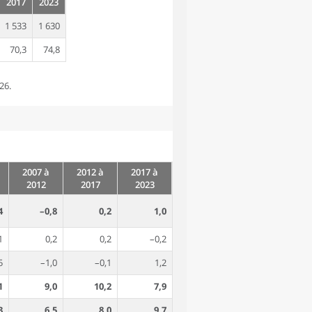
2017
2023
1 533
1 630
70,3
74,8
26.
2007 à
2012 à
2017 à
2012
2017
2023
4
–0,8
0,2
1,0
1
0,2
0,2
–0,2
5
–1,0
–0,1
1,2
1
9,0
10,2
7,9
3
6,5
8,0
9,7