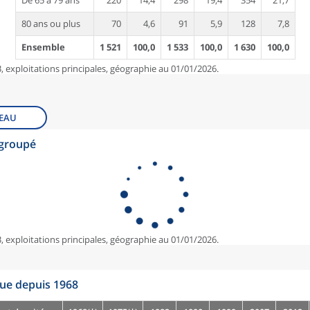
De 65 à 79 ans
220
14,4
298
19,4
354
21,7
80 ans ou plus
70
4,6
91
5,9
128
7,8
Ensemble
1 521
100,0
1 533
100,0
1 630
100,0
, exploitations principales, géographie au 01/01/2026.
EAU
egroupé
, exploitations principales, géographie au 01/01/2026.
que depuis 1968