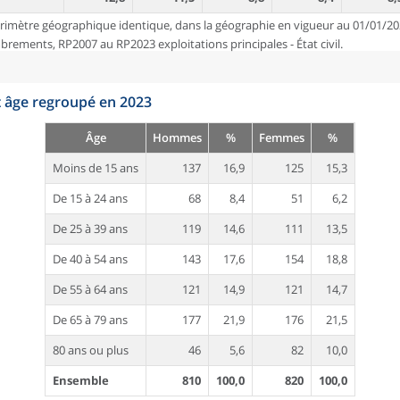
rimètre géographique identique, dans la géographie en vigueur au 01/01/20
ements, RP2007 au RP2023 exploitations principales - État civil.
t âge regroupé en 2023
Âge
Hommes
%
Femmes
%
Moins de 15 ans
137
16,9
125
15,3
De 15 à 24 ans
68
8,4
51
6,2
De 25 à 39 ans
119
14,6
111
13,5
De 40 à 54 ans
143
17,6
154
18,8
De 55 à 64 ans
121
14,9
121
14,7
De 65 à 79 ans
177
21,9
176
21,5
80 ans ou plus
46
5,6
82
10,0
Ensemble
810
100,0
820
100,0