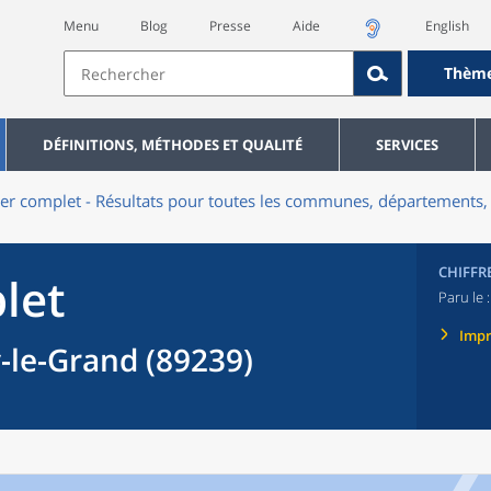
Menu
Blog
Presse
Aide
English
Thèm
DÉFINITIONS, MÉTHODES ET QUALITÉ
SERVICES
er complet - Résultats pour toutes les communes, départements, 
CHIFFR
let
Paru le 
Imp
le-Grand (89239)