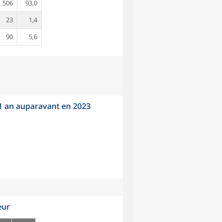
1 506
93,0
23
1,4
90
5,6
 1 an auparavant en 2023
eur