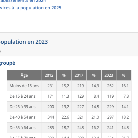
établissements en 2024
vices à la population en 2025
 population en 2023
)
egroupé
Âge
2012
%
2017
%
2023
%
Moins de 15 ans
231
15,2
219
14,3
262
16,1
De 15 à 24 ans
171
11,3
129
8,4
119
7,3
De 25 à 39 ans
200
13,2
227
14,8
229
14,1
De 40 à 54 ans
344
22,6
321
21,0
297
18,2
De 55 à 64 ans
285
18,7
248
16,2
241
14,8