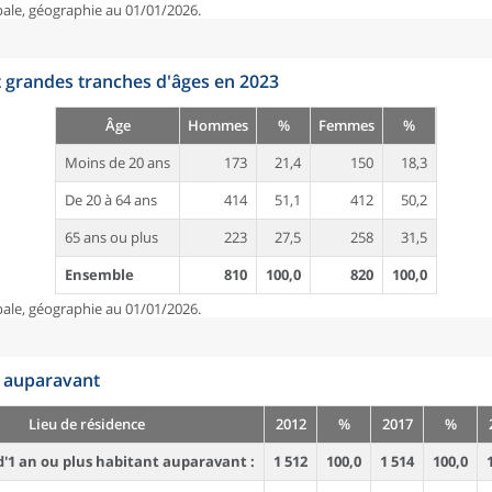
pale, géographie au 01/01/2026.
t grandes tranches d'âges en 2023
Âge
Hommes
%
Femmes
%
Moins de 20 ans
173
21,4
150
18,3
De 20 à 64 ans
414
51,1
412
50,2
65 ans ou plus
223
27,5
258
31,5
Ensemble
810
100,0
820
100,0
pale, géographie au 01/01/2026.
n auparavant
Lieu de résidence
2012
%
2017
%
'1 an ou plus habitant auparavant :
1 512
100,0
1 514
100,0