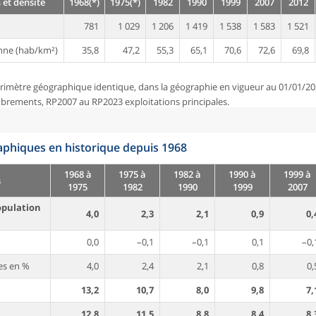
 et densité
1968(*)
1975(*)
1982
1990
1999
2007
2012
781
1 029
1 206
1 419
1 538
1 583
1 521
nne (hab/km²)
35,8
47,2
55,3
65,1
70,6
72,6
69,8
rimètre géographique identique, dans la géographie en vigueur au 01/01/20
brements, RP2007 au RP2023 exploitations principales.
phiques en historique depuis 1968
1968 à
1975 à
1982 à
1990 à
1999 à
s
1975
1982
1990
1999
2007
opulation
4,0
2,3
2,1
0,9
0,
0,0
–0,1
–0,1
0,1
–0,
es en %
4,0
2,4
2,1
0,8
0,
13,2
10,7
8,0
9,8
7,
12,8
11,5
8,8
8,4
8,