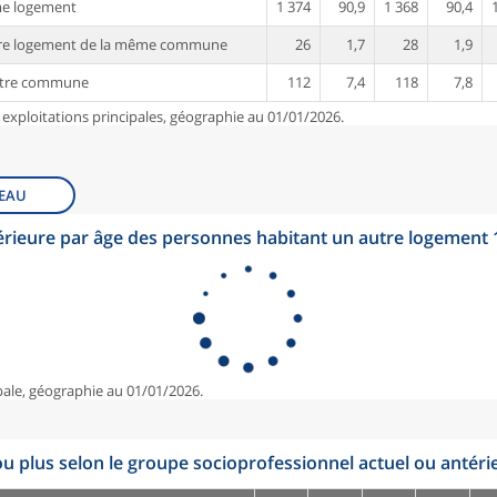
me logement
1 374
90,9
1 368
90,4
tre logement de la même commune
26
1,7
28
1,9
utre commune
112
7,4
118
7,8
 exploitations principales, géographie au 01/01/2026.
EAU
érieure par âge des personnes habitant un autre logement
pale, géographie au 01/01/2026.
u plus selon le groupe socioprofessionnel actuel ou antéri