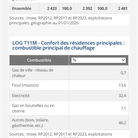
Ensemble
2 433
100,0
2 392
100,0
2 481
10
Sources : Insee, RP2012, RP2017 et RP2023, exploitations
principales, géographie au 01/01/2026.
LOG T11M - Confort des résidences principales :
combustible principal de chauffage
Combustible
Gaz de ville - réseau de
0,7
chaleur
Fioul (mazout)
13,6
Electricité
32,4
Gaz en bouteilles ou en
7,1
citerne
Autres (bois, solaire,
46,2
géothermie, etc.)
Sources : Insee, RP2012, RP2017 et RP2023, exploitations