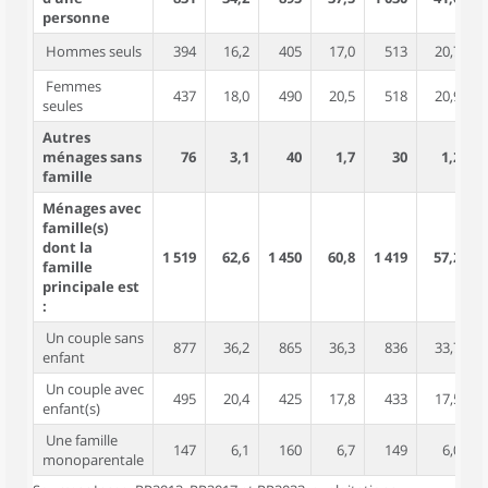
personne
Hommes seuls
394
16,2
405
17,0
513
20,7
Femmes
437
18,0
490
20,5
518
20,9
seules
Autres
ménages sans
76
3,1
40
1,7
30
1,2
famille
Ménages avec
famille(s)
dont la
1 519
62,6
1 450
60,8
1 419
57,2
4
famille
principale est
:
Un couple sans
877
36,2
865
36,3
836
33,7
1
enfant
Un couple avec
495
20,4
425
17,8
433
17,5
1
enfant(s)
Une famille
147
6,1
160
6,7
149
6,0
monoparentale