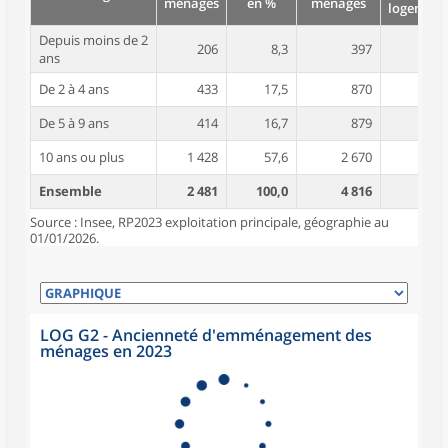
ménages
en %
ménages
logement
Depuis moins de 2
206
8,3
397
4,0
ans
De 2 à 4 ans
433
17,5
870
4,1
De 5 à 9 ans
414
16,7
879
4,3
10 ans ou plus
1 428
57,6
2 670
4,6
Ensemble
2 481
100,0
4 816
4,4
Source : Insee, RP2023 exploitation principale, géographie au
01/01/2026.
LOG G2 - Ancienneté d'emménagement des
ménages en 2023