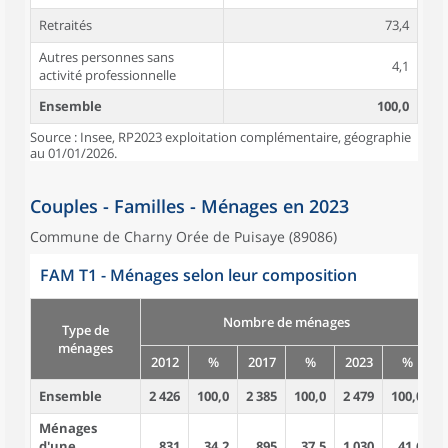
Retraités
73,4
Autres personnes sans
4,1
activité professionnelle
Ensemble
100,0
Source : Insee, RP2023 exploitation complémentaire, géographie
au 01/01/2026.
Couples - Familles - Ménages en 2023
Commune de Charny Orée de Puisaye (89086)
FAM T1 - Ménages selon leur composition
Nombre de ménages
Type de
ménages
2012
%
2017
%
2023
%
Ensemble
2 426
100,0
2 385
100,0
2 479
100,0
5
Ménages
d'une
831
34,2
895
37,5
1 030
41,6