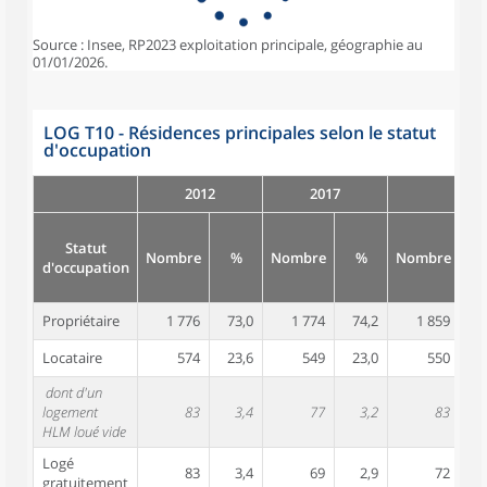
Source : Insee, RP2023 exploitation principale, géographie au
01/01/2026.
LOG T10 - Résidences principales selon le statut
d'occupation
2012
2017
Statut
Nombre
%
Nombre
%
Nombre
d'occupation
Propriétaire
1 776
73,0
1 774
74,2
1 859
7
Locataire
574
23,6
549
23,0
550
2
dont d'un
logement
83
3,4
77
3,2
83
HLM loué vide
Logé
83
3,4
69
2,9
72
gratuitement