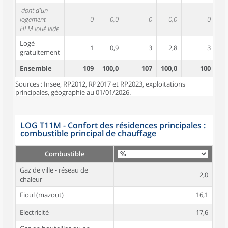
dont d'un
logement
0
0,0
0
0,0
0
HLM loué vide
Logé
1
0,9
3
2,8
3
gratuitement
Ensemble
109
100,0
107
100,0
100
10
Sources : Insee, RP2012, RP2017 et RP2023, exploitations
principales, géographie au 01/01/2026.
LOG T11M - Confort des résidences principales :
combustible principal de chauffage
Combustible
Gaz de ville - réseau de
2,0
chaleur
Fioul (mazout)
16,1
Electricité
17,6