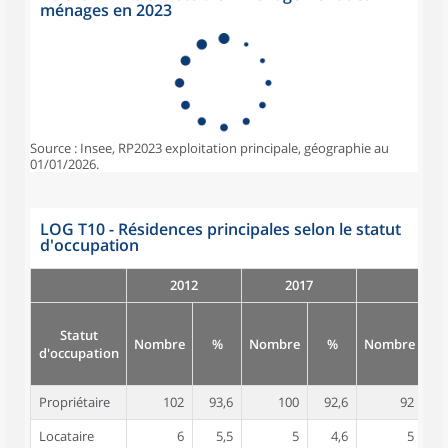
ménages en 2023
Source : Insee, RP2023 exploitation principale, géographie au
01/01/2026.
LOG T10 - Résidences principales selon le statut
d'occupation
2012
2017
Statut
Nombre
%
Nombre
%
Nombre
d'occupation
Propriétaire
102
93,6
100
92,6
92
9
Locataire
6
5,5
5
4,6
5