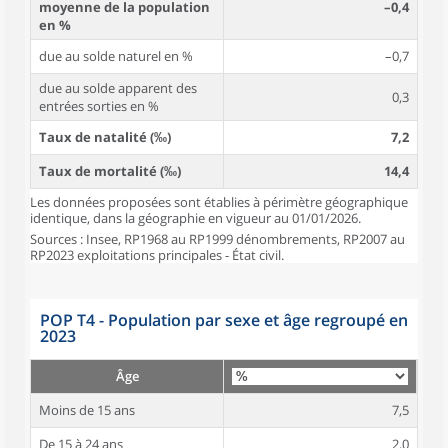
moyenne de la population
–0,4
en %
due au solde naturel en %
–0,7
due au solde apparent des
0,3
entrées sorties en %
Taux de natalité (‰)
7,2
Taux de mortalité (‰)
14,4
Les données proposées sont établies à périmètre géographique
identique, dans la géographie en vigueur au 01/01/2026.
Sources : Insee, RP1968 au RP1999 dénombrements, RP2007 au
RP2023 exploitations principales - État civil.
POP T4 - Population par sexe et âge regroupé en
2023
Âge
Moins de 15 ans
7,5
De 15 à 24 ans
2,0