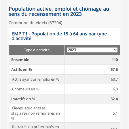
Population active, emploi et chômage au
sens du recensement en 2023
Commune de Videix (87204)
EMP T1 - Population de 15 à 64 ans par type
d'activité
Type d'activité
Ensemble
110
Actifs en %
67,6
Actifs ayant un emploi en %
60,7
Chômeurs en %
6,8
Inactifs en %
32,4
Élèves, étudiants et
stagiaires non rémunérés en
5,1
%
Retraités ou préretraités en