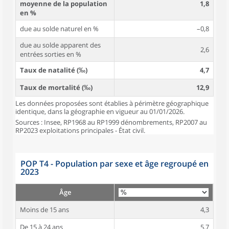
moyenne de la population
1,8
en %
due au solde naturel en %
–0,8
due au solde apparent des
2,6
entrées sorties en %
Taux de natalité (‰)
4,7
Taux de mortalité (‰)
12,9
Les données proposées sont établies à périmètre géographique
identique, dans la géographie en vigueur au 01/01/2026.
Sources : Insee, RP1968 au RP1999 dénombrements, RP2007 au
RP2023 exploitations principales - État civil.
POP T4 - Population par sexe et âge regroupé en
2023
Âge
Moins de 15 ans
4,3
De 15 à 24 ans
5,7