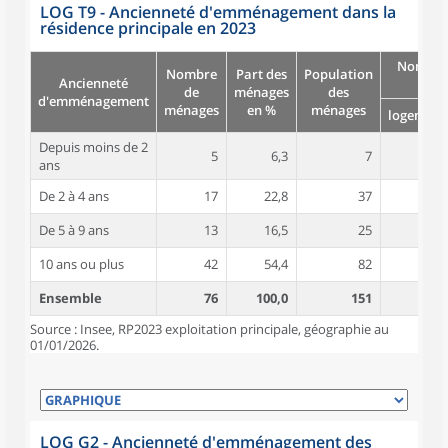
LOG T9 - Ancienneté d'emménagement dans la
résidence principale en 2023
Nombre
Nombre
Part des
Population
Ancienneté
pièc
de
ménages
des
d'emménagement
ménages
en %
ménages
logement
Depuis moins de 2
5
6,3
7
6,4
ans
De 2 à 4 ans
17
22,8
37
4,6
De 5 à 9 ans
13
16,5
25
5,2
10 ans ou plus
42
54,4
82
4,6
Ensemble
76
100,0
151
4,8
Source : Insee, RP2023 exploitation principale, géographie au
01/01/2026.
LOG G2 - Ancienneté d'emménagement des