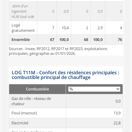
dont d'un
logement
0
0,0
0
0,0
0
HLM loué vide
Logé
7
10,4
2
2,9
4
gratuitement
Ensemble
67
100,0
68
100,0
76
10
Sources : Insee, RP2012, RP2017 et RP2023, exploitations
principales, géographie au 01/01/2026.
LOG T11M - Confort des résidences principales :
combustible principal de chauffage
Combustible
Gaz de ville - réseau de
0,0
chaleur
Fioul (mazout)
13,9
Electricité
22,8