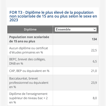
FOR T3 - Diplôme le plus élevé de la population
non scolarisée de 15 ans ou plus selon le sexe en
2023
Diplôme
Population non scolarisée
134
de 15 ans ou plus
Aucun diplôme ou certificat
22,5
d'études primaires en %
BEPC, brevet des collèges,
6,5
DNB en %
CAP, BEP ou équivalent en %
21,0
Baccalauréat, brevet
professionnel ou équivalent
23,9
en %
Diplôme de l'enseignement
supérieur de niveau bac + 2
8,0
en %