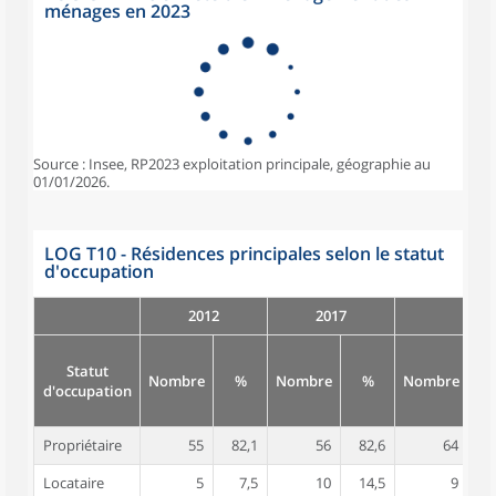
ménages en 2023
Source : Insee, RP2023 exploitation principale, géographie au
01/01/2026.
LOG T10 - Résidences principales selon le statut
d'occupation
2012
2017
Statut
Nombre
%
Nombre
%
Nombre
d'occupation
Propriétaire
55
82,1
56
82,6
64
8
Locataire
5
7,5
10
14,5
9
1