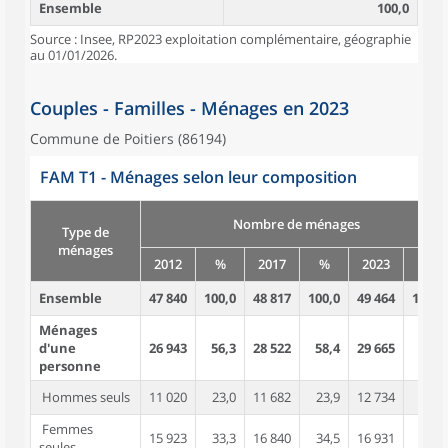
Ensemble
100,0
Source : Insee, RP2023 exploitation complémentaire, géographie
au 01/01/2026.
Couples - Familles - Ménages en 2023
Commune de Poitiers (86194)
FAM T1 - Ménages selon leur composition
Nombre de ménages
Type de
ménages
2012
%
2017
%
2023
%
Ensemble
47 840
100,0
48 817
100,0
49 464
100,0
Ménages
d'une
26 943
56,3
28 522
58,4
29 665
60,0
personne
Hommes seuls
11 020
23,0
11 682
23,9
12 734
25,7
Femmes
15 923
33,3
16 840
34,5
16 931
34,2
seules