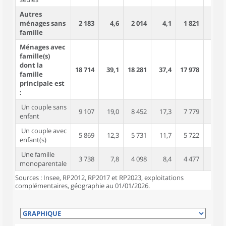
Autres
ménages sans
2 183
4,6
2 014
4,1
1 821
3,7
famille
Ménages avec
famille(s)
dont la
18 714
39,1
18 281
37,4
17 978
36,3
famille
principale est
:
Un couple sans
9 107
19,0
8 452
17,3
7 779
15,7
enfant
Un couple avec
5 869
12,3
5 731
11,7
5 722
11,6
enfant(s)
Une famille
3 738
7,8
4 098
8,4
4 477
9,1
monoparentale
Sources : Insee, RP2012, RP2017 et RP2023, exploitations
complémentaires, géographie au 01/01/2026.