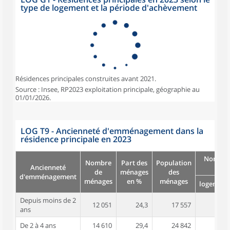
type de logement et la période d'achèvement
Résidences principales construites avant 2021.
Source : Insee, RP2023 exploitation principale, géographie au
01/01/2026.
LOG T9 - Ancienneté d'emménagement dans la
résidence principale en 2023
Nombre
Nombre
Part des
Population
Ancienneté
pièc
de
ménages
des
d'emménagement
ménages
en %
ménages
logement
Depuis moins de 2
12 051
24,3
17 557
2,3
ans
De 2 à 4 ans
14 610
29,4
24 842
2,7