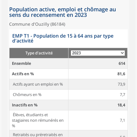
Population active, emploi et chômage au
sens du recensement en 2023
Commune d'Ouzilly (86184)
EMP T1 - Population de 15 à 64 ans par type
d'activité
Type d'activité
Ensemble
614
Actifs en %
81,6
Actifs ayant un emploi en %
73,9
Chômeurs en %
7,7
Inactifs en %
18,4
Élèves, étudiants et
stagiaires non rémunérés en
7,1
%
Retraités ou préretraités en