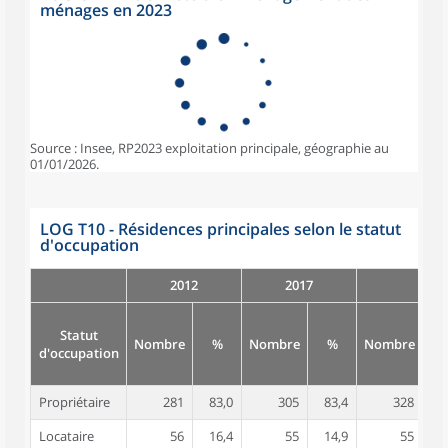
ménages en 2023
Source : Insee, RP2023 exploitation principale, géographie au
01/01/2026.
LOG T10 - Résidences principales selon le statut
d'occupation
2012
2017
Statut
Nombre
%
Nombre
%
Nombre
d'occupation
Propriétaire
281
83,0
305
83,4
328
8
Locataire
56
16,4
55
14,9
55
1