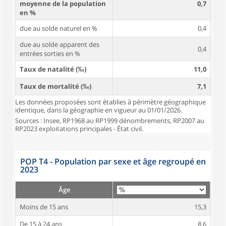
moyenne de la population
0,7
en %
due au solde naturel en %
0,4
due au solde apparent des
0,4
entrées sorties en %
Taux de natalité (‰)
11,0
Taux de mortalité (‰)
7,1
Les données proposées sont établies à périmètre géographique
identique, dans la géographie en vigueur au 01/01/2026.
Sources : Insee, RP1968 au RP1999 dénombrements, RP2007 au
RP2023 exploitations principales - État civil.
POP T4 - Population par sexe et âge regroupé en
2023
Âge
Moins de 15 ans
15,3
De 15 à 24 ans
8,6