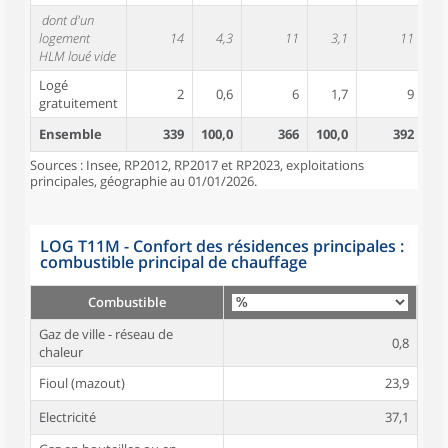
dont d'un
logement
14
4,3
11
3,1
11
HLM loué vide
Logé
2
0,6
6
1,7
9
gratuitement
Ensemble
339
100,0
366
100,0
392
10
Sources : Insee, RP2012, RP2017 et RP2023, exploitations
principales, géographie au 01/01/2026.
LOG T11M - Confort des résidences principales :
combustible principal de chauffage
Combustible
Gaz de ville - réseau de
0,8
chaleur
Fioul (mazout)
23,9
Electricité
37,1