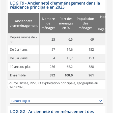
LOG T9 - Ancienneté d'emménagement dans la
résidence principale en 2023
Nombre
Nombre
Part des
Population
Ancienneté
pièc
de
ménages
des
d'emménagement
ménages
en %
ménages
logement
Depuis moins de 2
25
6,5
69
4,4
ans
De 2 à 4 ans
57
14,6
152
4,8
De 5 à 9 ans
54
13,7
153
4,6
10 ans ou plus
256
65,2
588
4,9
Ensemble
392
100,0
961
4,8
Source : Insee, RP2023 exploitation principale, géographie au
01/01/2026.
LOG G2 - Ancienneté d'emménagement des