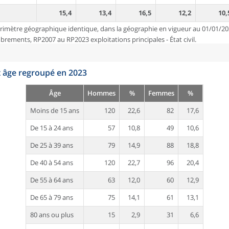
15,4
13,4
16,5
12,2
10,
rimètre géographique identique, dans la géographie en vigueur au 01/01/20
ements, RP2007 au RP2023 exploitations principales - État civil.
t âge regroupé en 2023
Âge
Hommes
%
Femmes
%
Moins de 15 ans
120
22,6
82
17,6
De 15 à 24 ans
57
10,8
49
10,6
De 25 à 39 ans
79
14,9
88
18,8
De 40 à 54 ans
120
22,7
96
20,4
De 55 à 64 ans
63
12,0
60
12,9
De 65 à 79 ans
75
14,1
61
13,1
80 ans ou plus
15
2,9
31
6,6