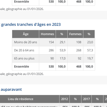
Ensemble
530
100,0
468
100,0
pale, géographie au 01/01/2026.
t grandes tranches d'âges en 2023
Âge
Hommes
%
Femmes
%
Moins de 20 ans
154
29,1
108
23,0
De 20 à 64 ans
286
53,9
268
57,3
65 ans ou plus
90
17,0
92
19,7
Ensemble
530
100,0
468
100,0
pale, géographie au 01/01/2026.
n auparavant
Lieu de résidence
2012
%
2017
%
2