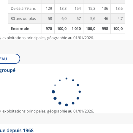
De 65 à 79 ans
129
13,3
154
15,3
136
13,6
80 ans ou plus
58
6,0
57
5,6
46
4,7
Ensemble
970
100,0
1 010
100,0
998
100,0
, exploitations principales, géographie au 01/01/2026.
EAU
egroupé
, exploitations principales, géographie au 01/01/2026.
que depuis 1968