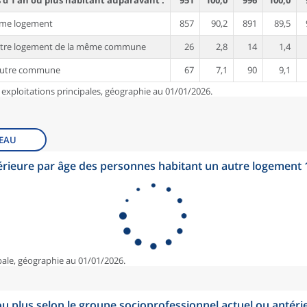
d'1 an ou plus habitant auparavant :
951
100,0
996
100,0
ême logement
857
90,2
891
89,5
utre logement de la même commune
26
2,8
14
1,4
autre commune
67
7,1
90
9,1
 exploitations principales, géographie au 01/01/2026.
EAU
érieure par âge des personnes habitant un autre logement
pale, géographie au 01/01/2026.
u plus selon le groupe socioprofessionnel actuel ou antéri