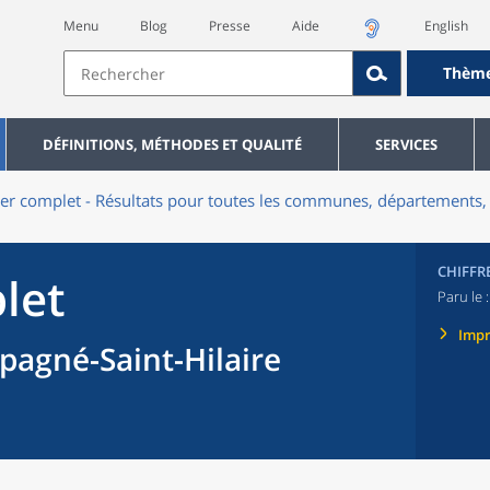
Menu
Blog
Presse
Aide
English
Thèm
DÉFINITIONS, MÉTHODES ET QUALITÉ
SERVICES
er complet - Résultats pour toutes les communes, départements, 
CHIFFR
let
Paru le 
Imp
gné-Saint-Hilaire