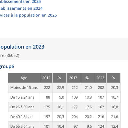
tablissements en 2025
établissements en 2024
vices à la population en 2025
 population en 2023
e (86052)
egroupé
Âge
2012
%
2017
%
2023
%
Moins de 15 ans
222
22,9
212
21,0
202
20,3
De 15 à 24 ans
88
9,0
109
10,8
107
10,7
De 25 à 39 ans
175
18,1
177
17,5
167
16,8
De 40 à 54 ans
197
20,3
204
20,2
216
21,6
De 55 à 64 ans
101
10,4
97
9,6
124
12,4