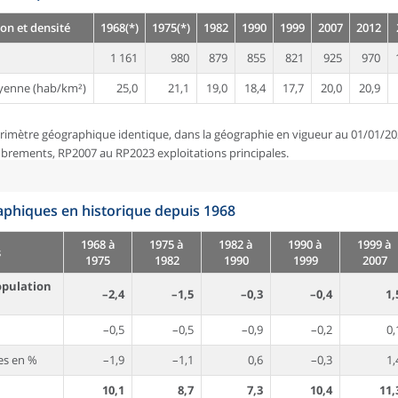
on et densité
1968(*)
1975(*)
1982
1990
1999
2007
2012
1 161
980
879
855
821
925
970
yenne (hab/km²)
25,0
21,1
19,0
18,4
17,7
20,0
20,9
rimètre géographique identique, dans la géographie en vigueur au 01/01/20
brements, RP2007 au RP2023 exploitations principales.
phiques en historique depuis 1968
1968 à
1975 à
1982 à
1990 à
1999 à
s
1975
1982
1990
1999
2007
opulation
–2,4
–1,5
–0,3
–0,4
1,
–0,5
–0,5
–0,9
–0,2
0,
es en %
–1,9
–1,1
0,6
–0,3
1,
10,1
8,7
7,3
10,4
11,