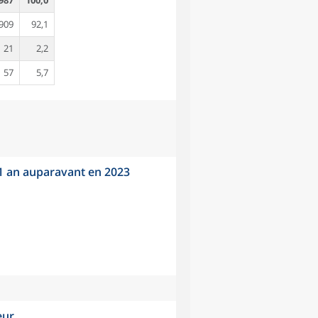
987
100,0
909
92,1
21
2,2
57
5,7
 1 an auparavant en 2023
eur