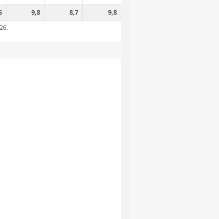
5
9,8
8,7
9,8
26.