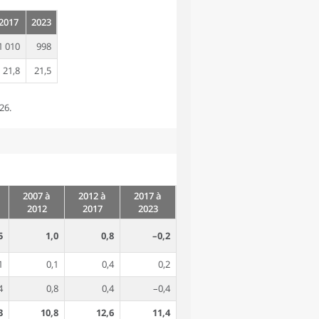
2017
2023
1 010
998
21,8
21,5
26.
2007 à
2012 à
2017 à
2012
2017
2023
5
1,0
0,8
–0,2
1
0,1
0,4
0,2
4
0,8
0,4
–0,4
3
10,8
12,6
11,4