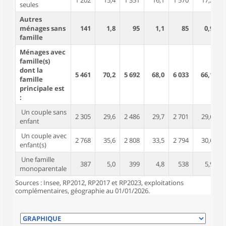
1 202
15,4
1 351
16,1
1 570
17,2
seules
Autres
ménages sans
141
1,8
95
1,1
85
0,9
famille
Ménages avec
famille(s)
dont la
5 461
70,2
5 692
68,0
6 033
66,1
1
famille
principale est
:
Un couple sans
2 305
29,6
2 486
29,7
2 701
29,6
enfant
Un couple avec
2 768
35,6
2 808
33,5
2 794
30,6
1
enfant(s)
Une famille
387
5,0
399
4,8
538
5,9
monoparentale
Sources : Insee, RP2012, RP2017 et RP2023, exploitations
complémentaires, géographie au 01/01/2026.