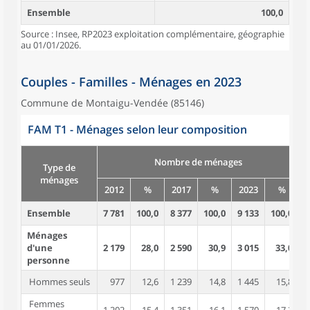
Ensemble
100,0
Source : Insee, RP2023 exploitation complémentaire, géographie
au 01/01/2026.
Couples - Familles - Ménages en 2023
Commune de Montaigu-Vendée (85146)
FAM T1 - Ménages selon leur composition
Nombre de ménages
Type de
ménages
2012
%
2017
%
2023
%
Ensemble
7 781
100,0
8 377
100,0
9 133
100,0
1
Ménages
d'une
2 179
28,0
2 590
30,9
3 015
33,0
personne
Hommes seuls
977
12,6
1 239
14,8
1 445
15,8
Femmes