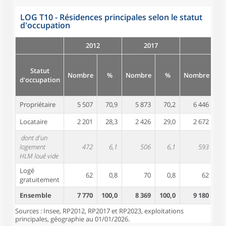
LOG T10 - Résidences principales selon le statut
d'occupation
2012
2017
Statut
Nombre
%
Nombre
%
Nombre
d'occupation
Propriétaire
5 507
70,9
5 873
70,2
6 446
7
Locataire
2 201
28,3
2 426
29,0
2 672
2
dont d'un
logement
472
6,1
506
6,1
593
HLM loué vide
Logé
62
0,8
70
0,8
62
gratuitement
Ensemble
7 770
100,0
8 369
100,0
9 180
10
Sources : Insee, RP2012, RP2017 et RP2023, exploitations
principales, géographie au 01/01/2026.