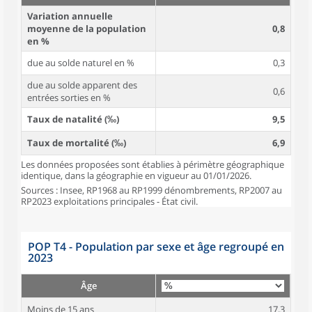
Variation annuelle
moyenne de la population
0,8
en %
due au solde naturel en %
0,3
due au solde apparent des
0,6
entrées sorties en %
Taux de natalité (‰)
9,5
Taux de mortalité (‰)
6,9
Les données proposées sont établies à périmètre géographique
identique, dans la géographie en vigueur au 01/01/2026.
Sources : Insee, RP1968 au RP1999 dénombrements, RP2007 au
RP2023 exploitations principales - État civil.
POP T4 - Population par sexe et âge regroupé en
2023
Âge
Moins de 15 ans
17,3