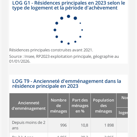
LOG G1 - Résidences principales en 2023 selon le
type de logement et la période d'achèvement
Résidences principales construites avant 2021.
Source : Insee, RP2023 exploitation principale, géographie au
01/01/2026.
LOG T9 - Ancienneté d'emménagement dans la
résidence principale en 2023
Nombre
Nombre
Part des
Population
Ancienneté
pièc
de
ménages
des
d'emménagement
ménages
en %
ménages
logement
Depuis moins de 2
996
10,8
1 898
3,4
ans