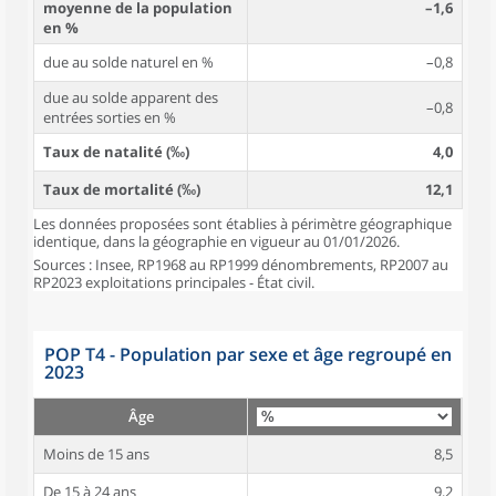
moyenne de la population
–1,6
en %
due au solde naturel en %
–0,8
due au solde apparent des
–0,8
entrées sorties en %
Taux de natalité (‰)
4,0
Taux de mortalité (‰)
12,1
Les données proposées sont établies à périmètre géographique
identique, dans la géographie en vigueur au 01/01/2026.
Sources : Insee, RP1968 au RP1999 dénombrements, RP2007 au
RP2023 exploitations principales - État civil.
POP T4 - Population par sexe et âge regroupé en
2023
Âge
Moins de 15 ans
8,5
De 15 à 24 ans
9,2