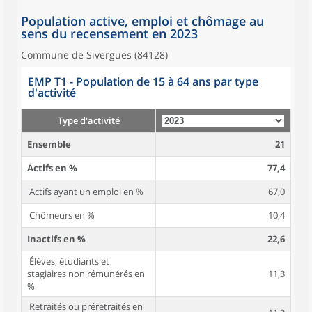
Population active, emploi et chômage au
sens du recensement en 2023
Commune de Sivergues (84128)
EMP T1 - Population de 15 à 64 ans par type
d'activité
Type d'activité
Ensemble
21
Actifs en %
77,4
Actifs ayant un emploi en %
67,0
Chômeurs en %
10,4
Inactifs en %
22,6
Élèves, étudiants et
stagiaires non rémunérés en
11,3
%
Retraités ou préretraités en