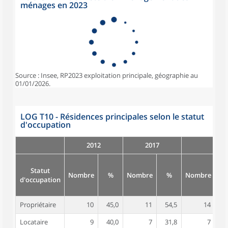
ménages en 2023
Source : Insee, RP2023 exploitation principale, géographie au
01/01/2026.
LOG T10 - Résidences principales selon le statut
d'occupation
2012
2017
Statut
Nombre
%
Nombre
%
Nombre
d'occupation
Propriétaire
10
45,0
11
54,5
14
6
Locataire
9
40,0
7
31,8
7
3