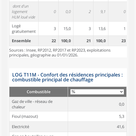
dont d'un
logement
0
0,0
2
9,1
0
HLM loué vide
Logé
3
15,0
3
13,6
1
gratuitement
Ensemble
22
100,0
21
100,0
23
10
Sources : Insee, RP2012, RP2017 et RP2023, exploitations
principales, géographie au 01/01/2026.
LOG T11M - Confort des résidences principales :
combustible principal de chauffage
Combustible
Gaz de ville - réseau de
0,0
chaleur
Fioul (mazout)
5,3
Electricité
41,6