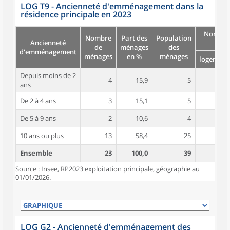
LOG T9 - Ancienneté d'emménagement dans la
résidence principale en 2023
Nombre
Nombre
Part des
Population
Ancienneté
pièc
de
ménages
des
d'emménagement
ménages
en %
ménages
logement
Depuis moins de 2
4
15,9
5
4,0
ans
De 2 à 4 ans
3
15,1
5
2,3
De 5 à 9 ans
2
10,6
4
4,0
10 ans ou plus
13
58,4
25
4,4
Ensemble
23
100,0
39
4,0
Source : Insee, RP2023 exploitation principale, géographie au
01/01/2026.
LOG G2 - Ancienneté d'emménagement des