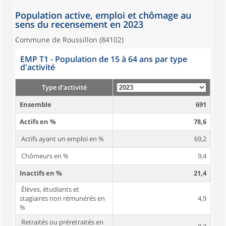
Population active, emploi et chômage au
sens du recensement en 2023
Commune de Roussillon (84102)
EMP T1 - Population de 15 à 64 ans par type
d'activité
Type d'activité
Ensemble
691
Actifs en %
78,6
Actifs ayant un emploi en %
69,2
Chômeurs en %
9,4
Inactifs en %
21,4
Élèves, étudiants et
stagiaires non rémunérés en
4,9
%
Retraités ou préretraités en