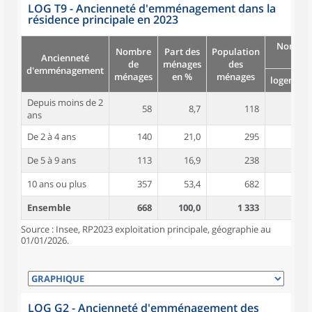
LOG T9 - Ancienneté d'emménagement dans la
résidence principale en 2023
Nombre
Nombre
Part des
Population
Ancienneté
pièc
de
ménages
des
d'emménagement
ménages
en %
ménages
logement
Depuis moins de 2
58
8,7
118
3,9
ans
De 2 à 4 ans
140
21,0
295
4,5
De 5 à 9 ans
113
16,9
238
4,6
10 ans ou plus
357
53,4
682
4,9
Ensemble
668
100,0
1 333
4,7
Source : Insee, RP2023 exploitation principale, géographie au
01/01/2026.
LOG G2 - Ancienneté d'emménagement des