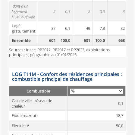
dont d'un
logement
2
0,3
2
0,3
3
HLM loué vide
Logé
37
6,1
49
7,8
32
gratuitement
Ensemble
604
100,0
631
100,0
668
10
Sources : Insee, RP2012, RP2017 et RP2023, exploitations
principales, géographie au 01/01/2026.
LOG T11M - Confort des résidences principales :
combustible principal de chauffage
Combustible
Gaz de ville - réseau de
0,1
chaleur
Fioul (mazout)
18,7
Electricité
50,0