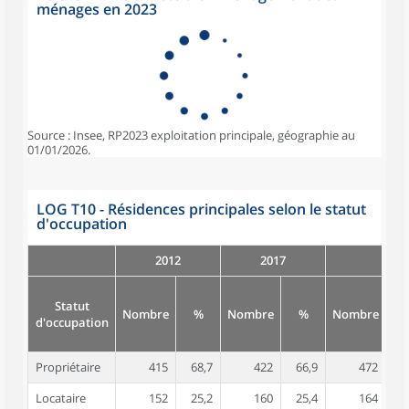
ménages en 2023
Source : Insee, RP2023 exploitation principale, géographie au
01/01/2026.
LOG T10 - Résidences principales selon le statut
d'occupation
2012
2017
Statut
Nombre
%
Nombre
%
Nombre
d'occupation
Propriétaire
415
68,7
422
66,9
472
7
Locataire
152
25,2
160
25,4
164
2