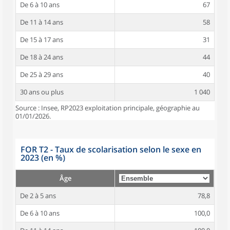
De 6 à 10 ans
67
De 11 à 14 ans
58
De 15 à 17 ans
31
De 18 à 24 ans
44
De 25 à 29 ans
40
30 ans ou plus
1 040
Source : Insee, RP2023 exploitation principale, géographie au
01/01/2026.
FOR T2 - Taux de scolarisation selon le sexe en
2023 (en %)
Âge
De 2 à 5 ans
78,8
De 6 à 10 ans
100,0