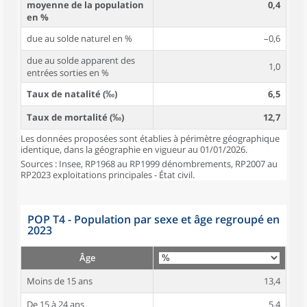
moyenne de la population
0,4
en %
due au solde naturel en %
–0,6
due au solde apparent des
1,0
entrées sorties en %
Taux de natalité (‰)
6,5
Taux de mortalité (‰)
12,7
Les données proposées sont établies à périmètre géographique
identique, dans la géographie en vigueur au 01/01/2026.
Sources : Insee, RP1968 au RP1999 dénombrements, RP2007 au
RP2023 exploitations principales - État civil.
POP T4 - Population par sexe et âge regroupé en
2023
Âge
Moins de 15 ans
13,4
De 15 à 24 ans
5,4