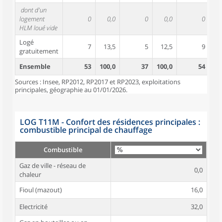
dont d'un
logement
0
0,0
0
0,0
0
HLM loué vide
Logé
7
13,5
5
12,5
9
1
gratuitement
Ensemble
53
100,0
37
100,0
54
10
Sources : Insee, RP2012, RP2017 et RP2023, exploitations
principales, géographie au 01/01/2026.
LOG T11M - Confort des résidences principales :
combustible principal de chauffage
Combustible
Gaz de ville - réseau de
0,0
chaleur
Fioul (mazout)
16,0
Electricité
32,0