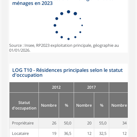
ménages en 2023
Source : Insee, RP2023 exploitation principale, géographie au
01/01/2026.
LOG T10 - Résidences principales selon le statut
d'occupation
2012
2017
Statut
Nombre
%
Nombre
%
Nombre
d'occupation
Propriétaire
26
50,0
20
55,0
34
6
Locataire
19
36,5
12
32,5
12
2