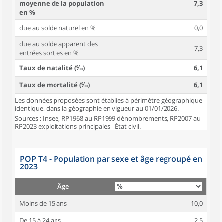
moyenne de la population
7,3
en %
due au solde naturel en %
0,0
due au solde apparent des
7,3
entrées sorties en %
Taux de natalité (‰)
6,1
Taux de mortalité (‰)
6,1
Les données proposées sont établies à périmètre géographique
identique, dans la géographie en vigueur au 01/01/2026.
Sources : Insee, RP1968 au RP1999 dénombrements, RP2007 au
RP2023 exploitations principales - État civil.
POP T4 - Population par sexe et âge regroupé en
2023
Âge
Moins de 15 ans
10,0
De 15 à 24 ans
2,5