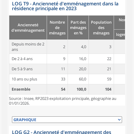
LOG T9 - Ancienneté d'emménagement dans la
résidence principale en 2023
Nombre
Nombre
Part des
Population
Ancienneté
pièc
de
ménages
des
d'emménagement
ménages
en %
ménages
logement
Depuis moins de 2
2
4,0
3
4,0
ans
De 2 à 4 ans
9
16,0
22
3,7
De 5 à 9 ans
11
20,0
21
4,6
10 ans ou plus
33
60,0
59
4,9
Ensemble
54
100,0
104
4,6
Source : Insee, RP2023 exploitation principale, géographie au
01/01/2026.
LOG G2 - Ancienneté d'emménagement des