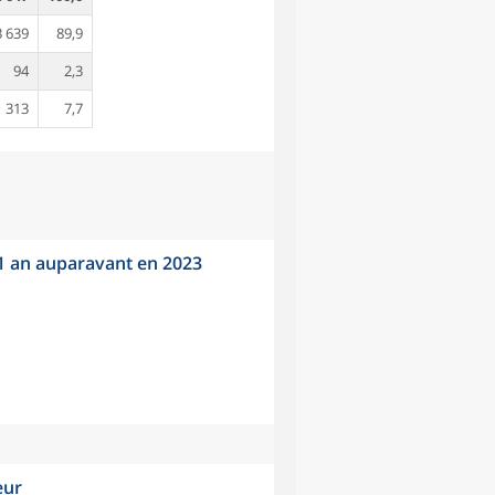
3 639
89,9
94
2,3
313
7,7
 1 an auparavant en 2023
eur