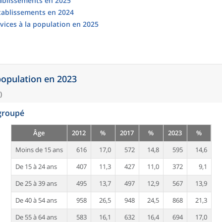
tablissements en 2025
établissements en 2024
vices à la population en 2025
 population en 2023
)
egroupé
Âge
2012
%
2017
%
2023
%
Moins de 15 ans
616
17,0
572
14,8
595
14,6
De 15 à 24 ans
407
11,3
427
11,0
372
9,1
De 25 à 39 ans
495
13,7
497
12,9
567
13,9
De 40 à 54 ans
958
26,5
948
24,5
868
21,3
De 55 à 64 ans
583
16,1
632
16,4
694
17,0