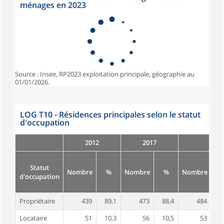
ménages en 2023
Source : Insee, RP2023 exploitation principale, géographie au
01/01/2026.
LOG T10 - Résidences principales selon le statut
d'occupation
2012
2017
Statut
Nombre
%
Nombre
%
Nombre
d'occupation
Propriétaire
439
89,1
473
88,4
484
8
Locataire
51
10,3
56
10,5
53