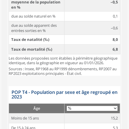
moyenne de la population
–0,5
en %
due au solde naturel en %
0,1
due au solde apparent des
–0,6
entrées sorties en %
Taux de natalité (‰)
8,0
Taux de mortalité (‰)
6,8
Les données proposées sont établies à périmètre géographique
identique, dans la géographie en vigueur au 01/01/2026.
Sources : Insee, RP1968 au RP1999 dénombrements, RP2007 au
RP2023 exploitations principales - État civil.
POP T4 - Population par sexe et âge regroupé en
2023
Âge
Moins de 15 ans
15,2
De 15 à 24 ans
5,3