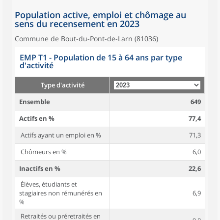
Population active, emploi et chômage au
sens du recensement en 2023
Commune de Bout-du-Pont-de-Larn (81036)
EMP T1 - Population de 15 à 64 ans par type
d'activité
Type d'activité
Ensemble
649
Actifs en %
77,4
Actifs ayant un emploi en %
71,3
Chômeurs en %
6,0
Inactifs en %
22,6
Élèves, étudiants et
stagiaires non rémunérés en
6,9
%
Retraités ou préretraités en