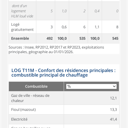
dont d'un
logement
5
1,0
2
0,4
0
HLM loué vide
Logé
3
0,6
6
1,1
8
gratuitement
Ensemble
492
100,0
535
100,0
545
10
Sources : Insee, RP2012, RP2017 et RP2023, exploitations
principales, géographie au 01/01/2026.
LOG T11M - Confort des résidences principales :
combustible principal de chauffage
Combustible
Gaz de ville - réseau de
12,1
chaleur
Fioul (mazout)
13,3
Electricité
41,4