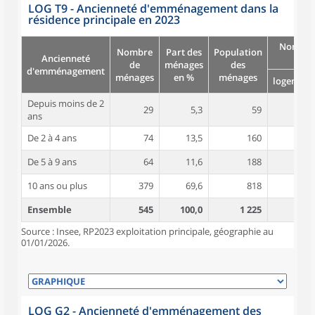
LOG T9 - Ancienneté d'emménagement dans la
résidence principale en 2023
Nombre
Nombre
Part des
Population
Ancienneté
pièc
de
ménages
des
d'emménagement
ménages
en %
ménages
logement
Depuis moins de 2
29
5,3
59
4,2
ans
De 2 à 4 ans
74
13,5
160
4,7
De 5 à 9 ans
64
11,6
188
4,9
10 ans ou plus
379
69,6
818
4,8
Ensemble
545
100,0
1 225
4,8
Source : Insee, RP2023 exploitation principale, géographie au
01/01/2026.
LOG G2 - Ancienneté d'emménagement des