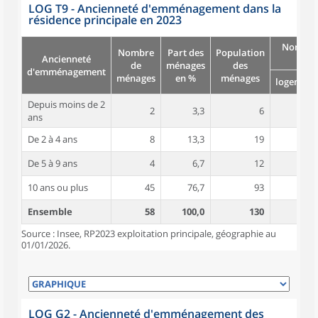
LOG T9 - Ancienneté d'emménagement dans la
résidence principale en 2023
Nombre
Nombre
Part des
Population
Ancienneté
pièc
de
ménages
des
d'emménagement
ménages
en %
ménages
logement
Depuis moins de 2
2
3,3
6
5,0
ans
De 2 à 4 ans
8
13,3
19
4,3
De 5 à 9 ans
4
6,7
12
5,7
10 ans ou plus
45
76,7
93
5,1
Ensemble
58
100,0
130
5,0
Source : Insee, RP2023 exploitation principale, géographie au
01/01/2026.
LOG G2 - Ancienneté d'emménagement des