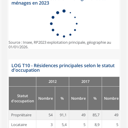
ménages en 2023
Source : Insee, RP2023 exploitation principale, géographie au
01/01/2026.
LOG T10 - Résidences principales selon le statut
d'occupation
2012
2017
Statut
Nombre
%
Nombre
%
Nombre
d'occupation
Propriétaire
54
91,1
49
85,7
49
8
Locataire
3
5,4
5
8,9
5