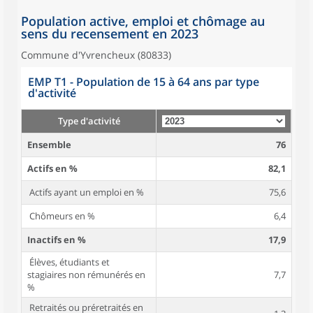
Population active, emploi et chômage au
sens du recensement en 2023
Commune d'Yvrencheux (80833)
EMP T1 - Population de 15 à 64 ans par type
d'activité
Type d'activité
Ensemble
76
Actifs en %
82,1
Actifs ayant un emploi en %
75,6
Chômeurs en %
6,4
Inactifs en %
17,9
Élèves, étudiants et
stagiaires non rémunérés en
7,7
%
Retraités ou préretraités en