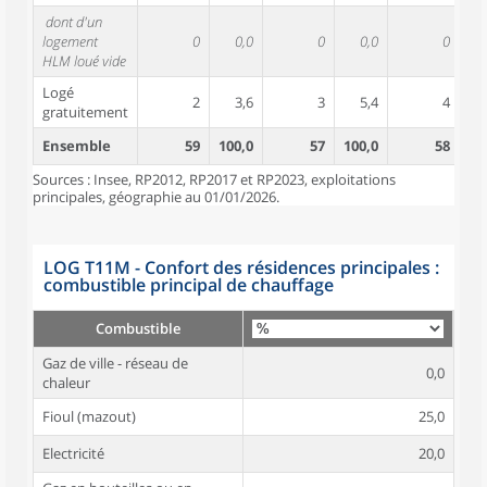
dont d'un
logement
0
0,0
0
0,0
0
HLM loué vide
Logé
2
3,6
3
5,4
4
gratuitement
Ensemble
59
100,0
57
100,0
58
10
Sources : Insee, RP2012, RP2017 et RP2023, exploitations
principales, géographie au 01/01/2026.
LOG T11M - Confort des résidences principales :
combustible principal de chauffage
Combustible
Gaz de ville - réseau de
0,0
chaleur
Fioul (mazout)
25,0
Electricité
20,0