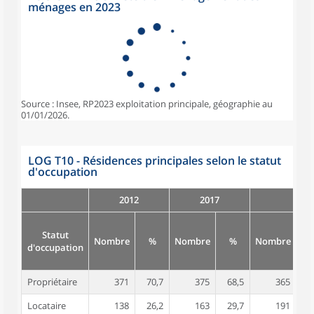
ménages en 2023
Source : Insee, RP2023 exploitation principale, géographie au
01/01/2026.
LOG T10 - Résidences principales selon le statut
d'occupation
2012
2017
Statut
Nombre
%
Nombre
%
Nombre
d'occupation
Propriétaire
371
70,7
375
68,5
365
6
Locataire
138
26,2
163
29,7
191
3