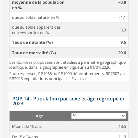
moyenne de la population
–0,8
en %
due au solde naturel en %
–1,1
due au solde apparent des
0,3
entrées sorties en %
Taux de natalité (‰)
9,5
Taux de mortalité (‰)
20,6
Les données proposées sont établies à périmètre géographique
identique, dans la géographie en vigueur au 01/01/2026.
Sources : Insee, RP1968 au RP1999 dénombrements, RP2007 au
RP2023 exploitations principales - État civil.
POP T4 - Population par sexe et âge regroupé en
2023
Âge
Moins de 15 ans
13,5
De 15 à 24 ans
11,3