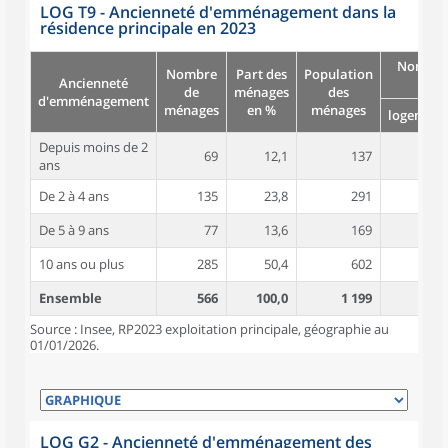
LOG T9 - Ancienneté d'emménagement dans la
résidence principale en 2023
Nombre
Nombre
Part des
Population
Ancienneté
pièc
de
ménages
des
d'emménagement
ménages
en %
ménages
logement
Depuis moins de 2
69
12,1
137
3,9
ans
De 2 à 4 ans
135
23,8
291
4,0
De 5 à 9 ans
77
13,6
169
4,2
10 ans ou plus
285
50,4
602
4,7
Ensemble
566
100,0
1 199
4,4
Source : Insee, RP2023 exploitation principale, géographie au
01/01/2026.
LOG G2 - Ancienneté d'emménagement des