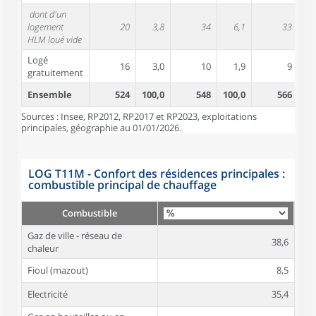
dont d'un
logement
20
3,8
34
6,1
33
HLM loué vide
Logé
16
3,0
10
1,9
9
gratuitement
Ensemble
524
100,0
548
100,0
566
10
Sources : Insee, RP2012, RP2017 et RP2023, exploitations
principales, géographie au 01/01/2026.
LOG T11M - Confort des résidences principales :
combustible principal de chauffage
Combustible
Gaz de ville - réseau de
38,6
chaleur
Fioul (mazout)
8,5
Electricité
35,4