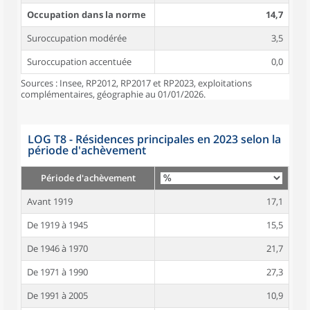
Occupation dans la norme
14,7
Suroccupation modérée
3,5
Suroccupation accentuée
0,0
Sources : Insee, RP2012, RP2017 et RP2023, exploitations
complémentaires, géographie au 01/01/2026.
LOG T8 - Résidences principales en 2023 selon la
période d'achèvement
Période d'achèvement
Avant 1919
17,1
De 1919 à 1945
15,5
De 1946 à 1970
21,7
De 1971 à 1990
27,3
De 1991 à 2005
10,9