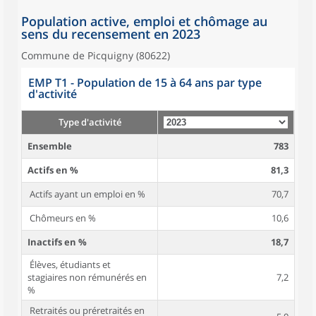
Population active, emploi et chômage au
sens du recensement en 2023
Commune de Picquigny (80622)
EMP T1 - Population de 15 à 64 ans par type
d'activité
Type d'activité
Ensemble
783
Actifs en %
81,3
Actifs ayant un emploi en %
70,7
Chômeurs en %
10,6
Inactifs en %
18,7
Élèves, étudiants et
stagiaires non rémunérés en
7,2
%
Retraités ou préretraités en