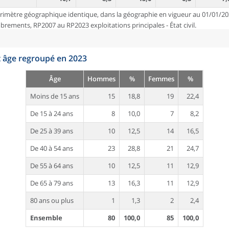
rimètre géographique identique, dans la géographie en vigueur au 01/01/20
ements, RP2007 au RP2023 exploitations principales - État civil.
t âge regroupé en 2023
Âge
Hommes
%
Femmes
%
Moins de 15 ans
15
18,8
19
22,4
De 15 à 24 ans
8
10,0
7
8,2
De 25 à 39 ans
10
12,5
14
16,5
De 40 à 54 ans
23
28,8
21
24,7
De 55 à 64 ans
10
12,5
11
12,9
De 65 à 79 ans
13
16,3
11
12,9
80 ans ou plus
1
1,3
2
2,4
Ensemble
80
100,0
85
100,0