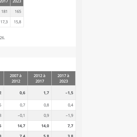
2017
2023
181
165
17,3
15,8
26.
2007 à
2012 à
2017 à
2012
2017
2023
2
0,6
1,7
–1,5
5
0,7
0,8
0,4
3
–0,1
0,9
–1,9
5
14,7
14,0
7,7
8
7,4
5,8
3,8