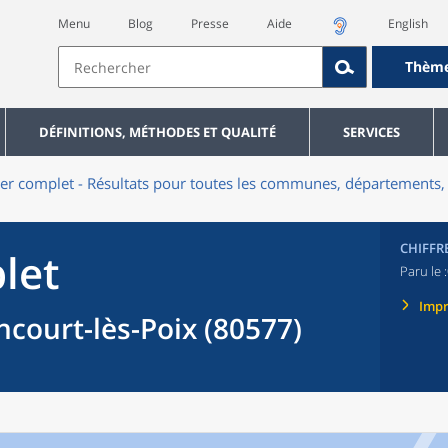
Menu
Blog
Presse
Aide
English
Thèm
DÉFINITIONS, MÉTHODES ET QUALITÉ
SERVICES
er complet - Résultats pour toutes les communes, départements, 
CHIFFR
let
Paru le :
Imp
ourt-lès-Poix (80577)