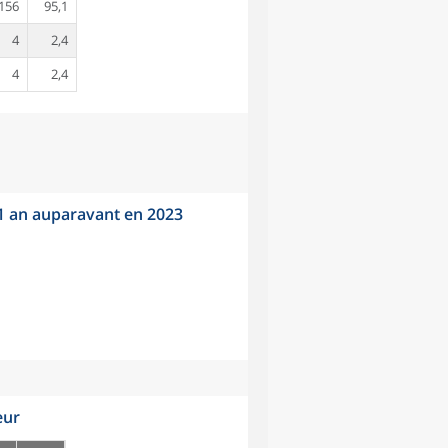
156
95,1
4
2,4
4
2,4
 1 an auparavant en 2023
eur