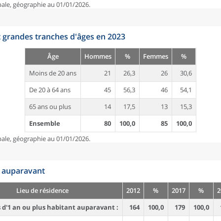
pale, géographie au 01/01/2026.
t grandes tranches d'âges en 2023
Âge
Hommes
%
Femmes
%
Moins de 20 ans
21
26,3
26
30,6
De 20 à 64 ans
45
56,3
46
54,1
65 ans ou plus
14
17,5
13
15,3
Ensemble
80
100,0
85
100,0
pale, géographie au 01/01/2026.
n auparavant
Lieu de résidence
2012
%
2017
%
2
d'1 an ou plus habitant auparavant :
164
100,0
179
100,0