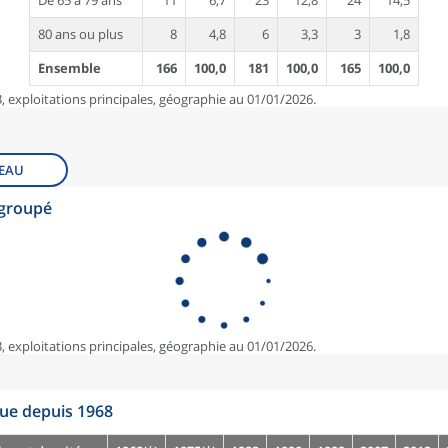
De 65 à 79 ans
11
6,7
23
12,8
24
14,5
80 ans ou plus
8
4,8
6
3,3
3
1,8
Ensemble
166
100,0
181
100,0
165
100,0
, exploitations principales, géographie au 01/01/2026.
EAU
egroupé
, exploitations principales, géographie au 01/01/2026.
que depuis 1968