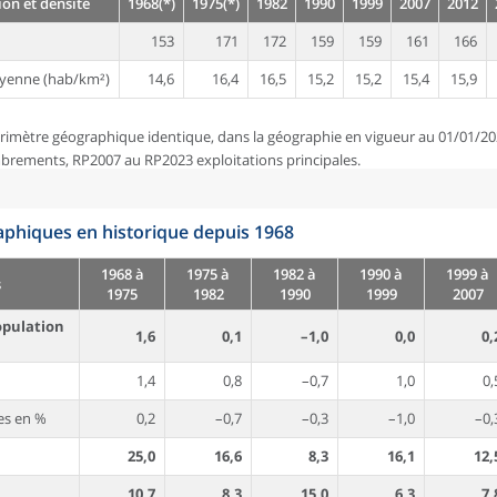
on et densité
1968(*)
1975(*)
1982
1990
1999
2007
2012
153
171
172
159
159
161
166
yenne (hab/km²)
14,6
16,4
16,5
15,2
15,2
15,4
15,9
rimètre géographique identique, dans la géographie en vigueur au 01/01/20
brements, RP2007 au RP2023 exploitations principales.
phiques en historique depuis 1968
1968 à
1975 à
1982 à
1990 à
1999 à
s
1975
1982
1990
1999
2007
opulation
1,6
0,1
–1,0
0,0
0,
1,4
0,8
–0,7
1,0
0,
es en %
0,2
–0,7
–0,3
–1,0
–0,
25,0
16,6
8,3
16,1
12,
10,7
8,3
15,0
6,3
7,