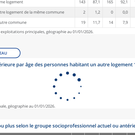
ême logement
143
87,1
165
92,1
utre logement de la même commune
2
1,2
0
0,0
autre commune
19
11,7
14
7,9
 exploitations principales, géographie au 01/01/2026.
EAU
érieure par âge des personnes habitant un autre logement
pale, géographie au 01/01/2026.
u plus selon le groupe socioprofessionnel actuel ou antéri