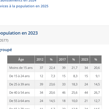
établissements en 2024
vices à la population en 2025
 population en 2023
0577)
egroupé
Âge
2012
%
2017
%
2023
%
Moins de 15 ans
37
22,4
39
21,7
34
20,6
De 15 à 24 ans
12
7,3
15
8,3
15
9,1
De 25 à 39 ans
39
23,6
33
18,3
24
14,5
De 40 à 54 ans
34
20,6
46
25,6
44
26,7
De 55 à 64 ans
24
14,5
18
10,0
21
12,7