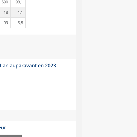
1 590
93,1
18
1,1
99
5,8
 1 an auparavant en 2023
eur