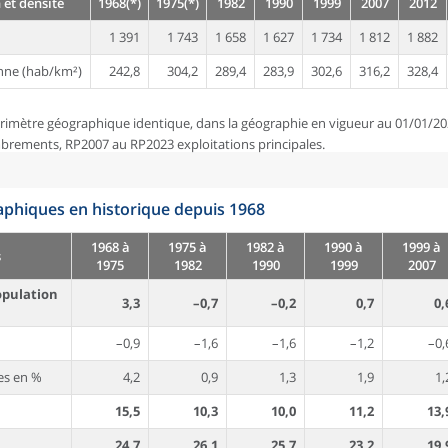
 et densité
1968(*)
1975(*)
1982
1990
1999
2007
2012
1 391
1 743
1 658
1 627
1 734
1 812
1 882
nne (hab/km²)
242,8
304,2
289,4
283,9
302,6
316,2
328,4
rimètre géographique identique, dans la géographie en vigueur au 01/01/20
brements, RP2007 au RP2023 exploitations principales.
phiques en historique depuis 1968
1968 à
1975 à
1982 à
1990 à
1999 à
s
1975
1982
1990
1999
2007
opulation
3,3
–0,7
–0,2
0,7
0,
–0,9
–1,6
–1,6
–1,2
–0,
es en %
4,2
0,9
1,3
1,9
1,
15,5
10,3
10,0
11,2
13,
24,7
26,1
25,7
23,2
19,