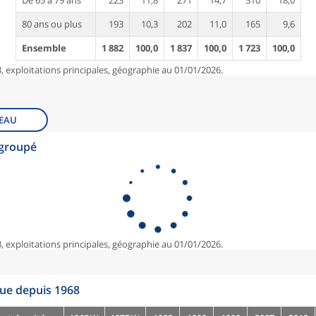
De 65 à 79 ans
223
11,8
271
14,7
310
18,0
80 ans ou plus
193
10,3
202
11,0
165
9,6
Ensemble
1 882
100,0
1 837
100,0
1 723
100,0
, exploitations principales, géographie au 01/01/2026.
EAU
egroupé
, exploitations principales, géographie au 01/01/2026.
que depuis 1968