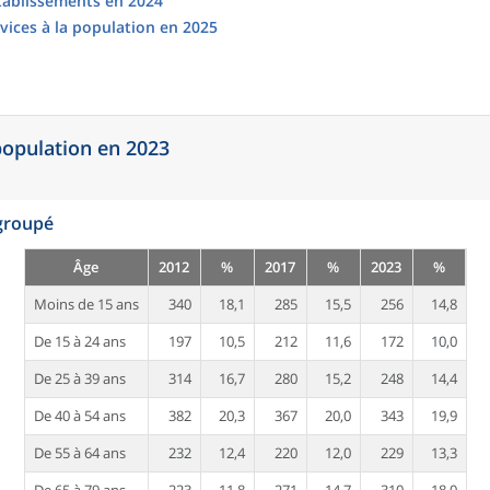
établissements en 2024
vices à la population en 2025
 population en 2023
egroupé
Âge
2012
%
2017
%
2023
%
Moins de 15 ans
340
18,1
285
15,5
256
14,8
De 15 à 24 ans
197
10,5
212
11,6
172
10,0
De 25 à 39 ans
314
16,7
280
15,2
248
14,4
De 40 à 54 ans
382
20,3
367
20,0
343
19,9
De 55 à 64 ans
232
12,4
220
12,0
229
13,3