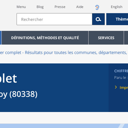
Menu
Blog
Presse
Aide
English
Thèm
DÉFINITIONS, MÉTHODES ET QUALITÉ
SERVICES
er complet - Résultats pour toutes les communes, départements, 
CHIFFR
let
Paru le 
Imp
y (80338)