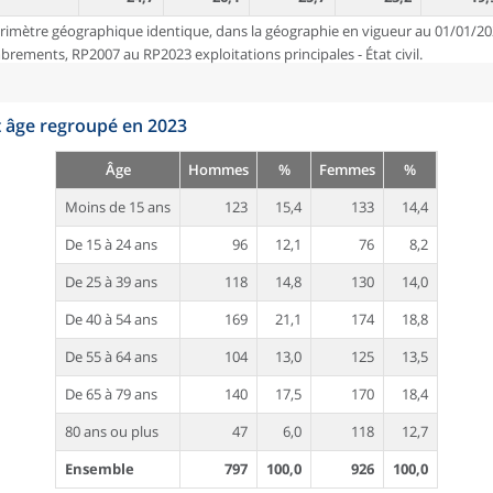
rimètre géographique identique, dans la géographie en vigueur au 01/01/20
ements, RP2007 au RP2023 exploitations principales - État civil.
t âge regroupé en 2023
Âge
Hommes
%
Femmes
%
Moins de 15 ans
123
15,4
133
14,4
De 15 à 24 ans
96
12,1
76
8,2
De 25 à 39 ans
118
14,8
130
14,0
De 40 à 54 ans
169
21,1
174
18,8
De 55 à 64 ans
104
13,0
125
13,5
De 65 à 79 ans
140
17,5
170
18,4
80 ans ou plus
47
6,0
118
12,7
Ensemble
797
100,0
926
100,0