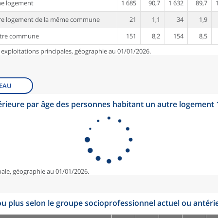
me logement
1 685
90,7
1 632
89,7
tre logement de la même commune
21
1,1
34
1,9
utre commune
151
8,2
154
8,5
 exploitations principales, géographie au 01/01/2026.
EAU
érieure par âge des personnes habitant un autre logement
pale, géographie au 01/01/2026.
u plus selon le groupe socioprofessionnel actuel ou antéri