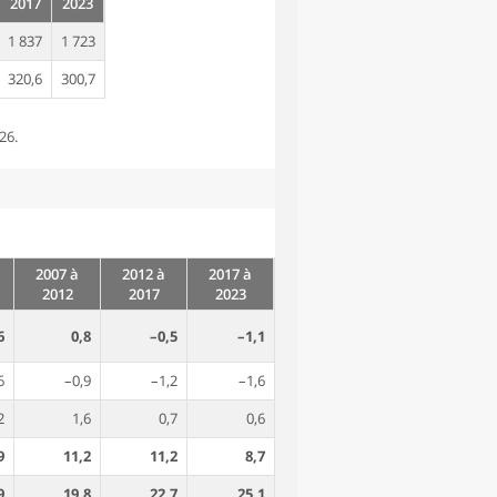
2017
2023
1 837
1 723
320,6
300,7
26.
2007 à
2012 à
2017 à
2012
2017
2023
6
0,8
–0,5
–1,1
6
–0,9
–1,2
–1,6
2
1,6
0,7
0,6
9
11,2
11,2
8,7
9
19,8
22,7
25,1