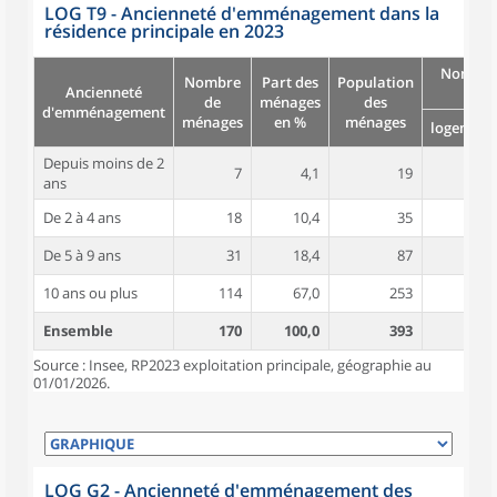
LOG T9 - Ancienneté d'emménagement dans la
résidence principale en 2023
Nombre
Nombre
Part des
Population
Ancienneté
pièc
de
ménages
des
d'emménagement
ménages
en %
ménages
logement
Depuis moins de 2
7
4,1
19
3,1
ans
De 2 à 4 ans
18
10,4
35
4,1
De 5 à 9 ans
31
18,4
87
4,7
10 ans ou plus
114
67,0
253
5,0
Ensemble
170
100,0
393
4,8
Source : Insee, RP2023 exploitation principale, géographie au
01/01/2026.
LOG G2 - Ancienneté d'emménagement des