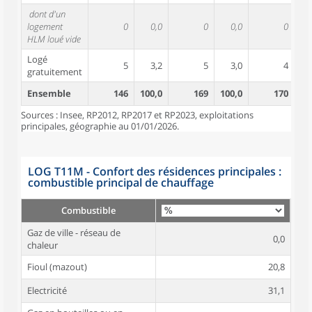
dont d'un
logement
0
0,0
0
0,0
0
HLM loué vide
Logé
5
3,2
5
3,0
4
gratuitement
Ensemble
146
100,0
169
100,0
170
10
Sources : Insee, RP2012, RP2017 et RP2023, exploitations
principales, géographie au 01/01/2026.
LOG T11M - Confort des résidences principales :
combustible principal de chauffage
Combustible
Gaz de ville - réseau de
0,0
chaleur
Fioul (mazout)
20,8
Electricité
31,1