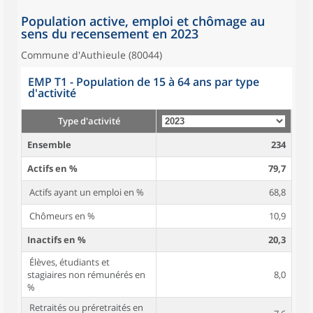
Population active, emploi et chômage au
sens du recensement en 2023
Commune d'Authieule (80044)
EMP T1 - Population de 15 à 64 ans par type
d'activité
Type d'activité
Ensemble
234
Actifs en %
79,7
Actifs ayant un emploi en %
68,8
Chômeurs en %
10,9
Inactifs en %
20,3
Élèves, étudiants et
stagiaires non rémunérés en
8,0
%
Retraités ou préretraités en