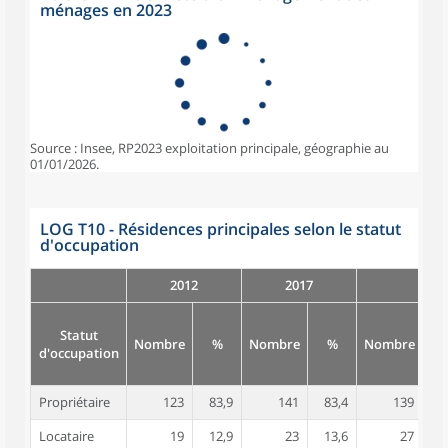
ménages en 2023
Source : Insee, RP2023 exploitation principale, géographie au
01/01/2026.
LOG T10 - Résidences principales selon le statut
d'occupation
2012
2017
Statut
Nombre
%
Nombre
%
Nombre
d'occupation
Propriétaire
123
83,9
141
83,4
139
8
Locataire
19
12,9
23
13,6
27
1