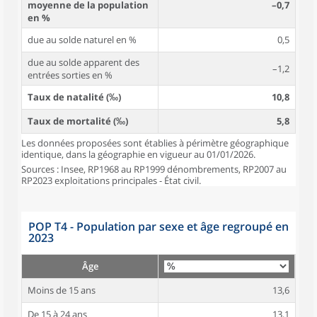
moyenne de la population
–0,7
en %
due au solde naturel en %
0,5
due au solde apparent des
–1,2
entrées sorties en %
Taux de natalité (‰)
10,8
Taux de mortalité (‰)
5,8
Les données proposées sont établies à périmètre géographique
identique, dans la géographie en vigueur au 01/01/2026.
Sources : Insee, RP1968 au RP1999 dénombrements, RP2007 au
RP2023 exploitations principales - État civil.
POP T4 - Population par sexe et âge regroupé en
2023
Âge
Moins de 15 ans
13,6
De 15 à 24 ans
13,1